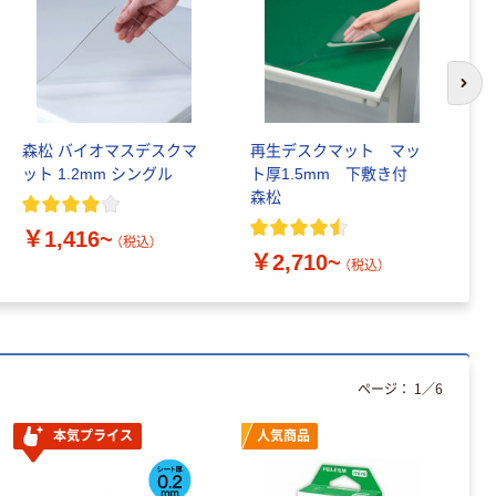
次の
森松 バイオマスデスクマ
再生デスクマット マッ
山
ット 1.2mm シングル
ト厚1.5mm 下敷き付
ス
森松
タ
￥1,416~
（税込）
￥2,710~
￥
（税込）
ページ：
1
／
6
本気プライス
人気商品