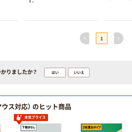
す。
前へ
次へ
1
つかりましたか？
はい
いいえ
マウス対応） のヒット商品
本気プライス