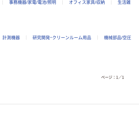
事務機器/家電/電池/照明
オフィス家具/収納
生活雑
計測機器
研究開発・クリーンルーム用品
機械部品/空圧
ページ：
1
／
1