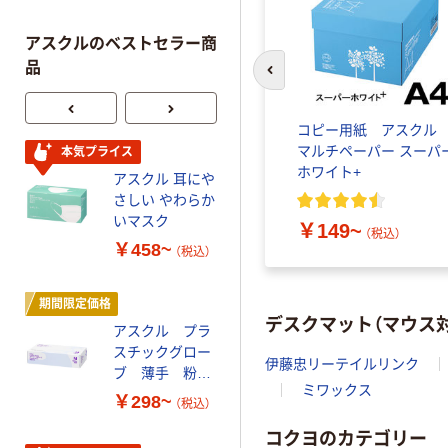
アスクルのベストセラー商
品
前のスライドへ
コピー用紙 アスク
マルチペーパー スーパ
本気プライス
人気商品
ホワイト+
アスクル 耳にや
サントリー 天然
さしい やわらか
水 ミネラルウォ
いマスク
ーター ペットボ
￥149~
（税込）
トル
￥458~
￥686~
（税込）
（税込）
期間限定価格
本気プライス
デスクマット（マウス
アスクル プラ
ファーストレイ
スチックグロー
ト ホワイト紙コ
伊藤忠リーテイルリンク
ブ 薄手 粉な
ップ
ミワックス
し（パウダーフ
￥298~
￥374~
（税込）
（税込）
リー）
コクヨのカテゴリー