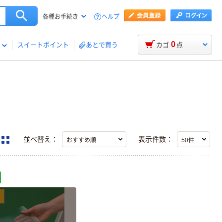
ヘルプ
各種お手続き
0
スイートポイント
あとで買う
カゴ
点
並べ替え：
表示件数：