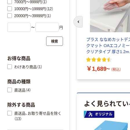
7000円～9999円（1）
10000円～19999円（12）
20000円～39999円（1）
前のスライドへ
〜
円
プラス ななめカットデ
検索
クマット OAエコノミー
クリアタイプ 厚さ1.2m
下敷きなし
お得な商品
わけあり商品（1）
￥1,689~
（税込）
商品の種類
直送品（4）
よく見られてい
除外する商品
直送品、お取り寄せ品を除く
オリジナル
（13）