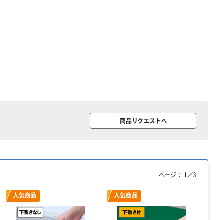
商品リクエストへ
ページ：
1
／
3
人気商品
人気商品