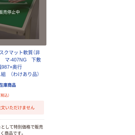
販売停止中
スクマット軟質（非
用 マ-407NG 下敷
987×奥行
 1組 （わけあり品）
在庫商品
（税込）
注文いただけません
』として特別価格で販売
く商品です。