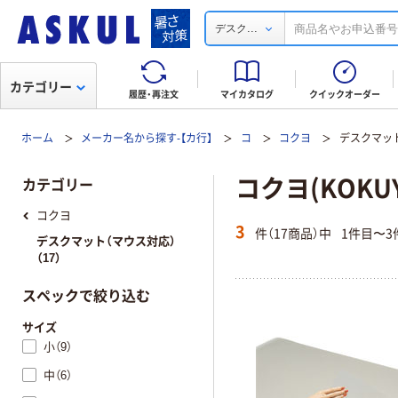
...
デスク
カテゴリー
履歴・再注文
マイカタログ
クイックオーダー
ホーム
メーカー名から探す-【カ行】
コ
コクヨ
デスクマッ
コクヨ(KOKU
カテゴリー
コクヨ
3
件（17商品）中
1件目〜3
デスクマット（マウス対応）
（17）
スペックで絞り込む
サイズ
小（9）
中（6）