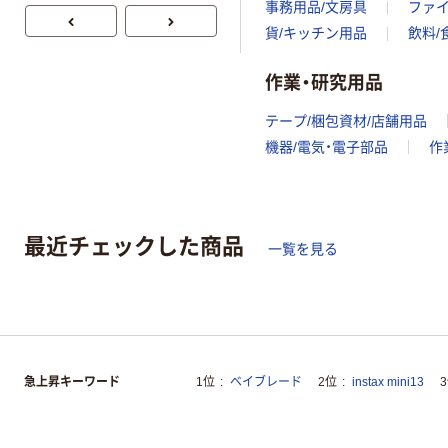
事務用品/文房具
ファ
貨/キッチン用品
飲料/
作業・研究用品
テープ/梱包資材/店舗用品
機器/電気・電子部品
作
最近チェックした商品
一覧を見る
急上昇キーワード
1位
ベイブレード
2位
instax mini13