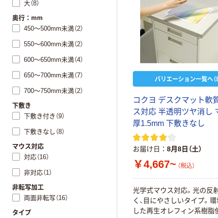
大（8）
奥行：mm
450～500mm未満（2）
550～600mm未満（2）
600～650mm未満（4）
650～700mm未満（7）
バリエーション一覧へ（8
700～750mm未満（2）
コクヨ デスクマット軟質
下敷き
ス対応 半透明ツヤ消し 
下敷き付き（9）
厚1.5mm 下敷きなし
下敷きなし（8）
マウス対応
お届け日
8月8日（土）
対応（16）
￥4,667~
（税込）
非対応（1）
非転写加工
光学式マウス対応。光の反
両面非転写（16）
く、目にやさしいタイプ。環
した再生オレフィン系樹脂
タイプ