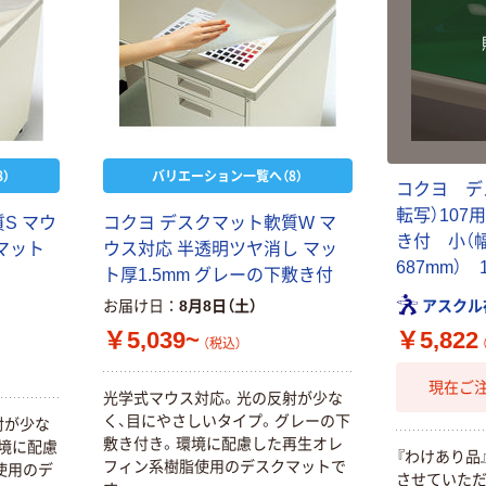
）
バリエーション一覧へ（8）
コクヨ デ
転写）107
S マウ
コクヨ デスクマット軟質W マ
き付 小（幅
マット
ウス対応 半透明ツヤ消し マッ
687mm）
ト厚1.5mm グレーの下敷き付
アスクル
お届け日
8月8日（土）
￥5,039~
￥5,822
（税込）
現在ご
光学式マウス対応。光の反射が少な
く、目にやさしいタイプ。グレーの下
射が少な
敷き付き。環境に配慮した再生オレ
境に配慮
『わけあり品
フィン系樹脂使用のデスクマットで
使用のデ
させていただ