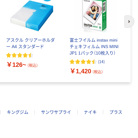
次の
アスクル クリアーホルダ
富士フイルム instax mini
ゴ
ー A4 スタンダード
チェキフィルム INS MINI
乳
JP1 1パック（10枚入り）
詰
1
(
14
)
￥126~
（税込）
￥1,420
￥
（税込）
キングジム
サンワサプライ
ナイキ
プラス