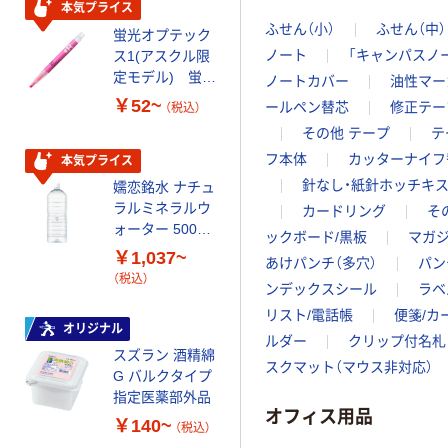
本気プライス
オリジナル
ふせん（小）
ふせん（中）
蛍光オプテック
【アスクル限定】
ノート
「キャンパスノ
ス1(アスクル限
ファーストレイ
定モデル) 蛍光
ト ニトリルグ
ノートカバー
油性マー
ペン ゼブラ
ローブ ホワイ
￥52~
￥698~
ールペン替芯
修正テー
（税込）
（税込）
ト 粉なし（パ
その他 テープ
テ
ウダーフリー）
フ本体
カッターナイフ
本気プライス
本気プライス
針なし・紙針ホッチキ
嬬恋銘水 ナチュ
ペーパータオル
ラルミネラルウ
小判・シングル
カードリング
そ
ォーター 500ml
再生紙 200枚
ックボード/黒板
マガ
キャップシール
FSC認証紙 アス
￥1,037~
￥143~
（税込）
あけパンチ（多穴）
パン
付き／2Lラベル
クルオリジナル
（税込）
ンデックスシール
ラベ
レス 10本
本気プライス
リスト/電話帳
便箋/カ
オリジナル
ティッシュペー
ルダー
クリップ付名札
スズラン 酒精綿
パー ボックス
スクマット（マウス非対応）
G バルクタイプ
モカ 200組 5個
指定医薬部外品
アスクル オリジ
￥428~
オフィス用品
（税込）
ナルティッシュ
￥140~
（税込）
PEFC認証