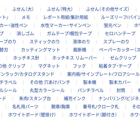
本気プライス
ふせん（大）
ふせん（特大）
ふせん（その他サイズ）
蛍光オプテック
ート」
メモ
レポート用紙/集計用紙
ルーズリーフ/バイ
ス1(アスクル限
定モデル) 蛍光
カー・油性ペン
水性マーカー・サインペン
蛍光ペン
ホ
ペン ゼブラ
￥52~
プ
消しゴム
ガムテープ/梱包テープ
セロハンテープ
（税込）
ープのり
スティックのり
液体のり
スプレーのり
替刃
カッティングマット
裁断機
ペーパーカッター（ス
本気プライス
ス
ホッチキス針
ホッチキス リムーバー
ゼムクリップ
嬬恋銘水 ナチュ
ラルミネラルウ
の他 クリップ
マグネット
フック
粘着タブ・テープ
ォーター 500ml
ジンラック/カタログスタンド
案内板/サインプレート/フロアシール
キャップシール
￥1,037~
チラベル
その他 穴あけパンチ
製本機
製本カバー
付き／2Lラベル
（税込）
ルシール
丸型カラーシール
パンチラベル
封筒
レス 10本
ード
朱肉/スタンプ台
補充インク
ナンバリング/ビジネ
オリジナル
名札用パーツ
腕章/胸章
番号札/クローク札
その
スズラン 酒精綿
ホワイトボード（壁掛け）
ホワイトボード（脚付き）
ホワ
G バルクタイプ
指定医薬部外品
￥140~
（税込）