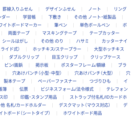
罫線入りふせん
デザインふせん
ノート
リング
ンダー
学習帳
下敷き
その他 ノート・紙製品
ワイトボードマーカー
筆ペン
単色ボールペン
ボ
両面テープ
マスキングテープ
テープカッター
シールはがし
その他 のり
ハサミ
カッターナイ
ライド式）
ホッチキス/ステープラー
大型ホッチキス
ダブルクリップ
目玉クリップ
クリップケース
ピン/画鋲
掲示板
ポスターフレーム/額縁
ブラ
穴あけパンチ（小型･中型）
穴あけパンチ（大型）
穴
製本テープ
ペーパーファスナー
つづりひも
イ
帳簿
伝票
ビジネスフォーム/法令様式
テレフォン
ス印
印鑑・スタンプ用品
ストラップ付名札/IDカードホ
他 名札/カードホルダー
デスクマット（マウス対応）
デ
イトボード（シートタイプ）
ホワイトボード用品