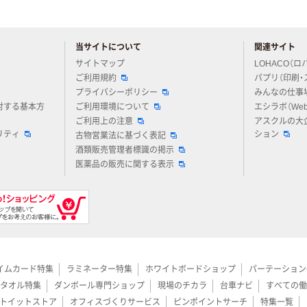
当サイトについて
関連サイト
アスクルについてお気軽にご質問ください
サイトマップ
LOHACO（ロ
ご利用規約
パプリ（印刷・
プライバシーポリシー
みんなの仕事
対する基本方
ご利用環境について
エシラボ（We
ご利用上の注意
アスクルの大
リティ
ション
古物営業法に基づく表記
酒類販売管理者標識の掲示
医薬品の販売に関する表示
イムカード特集
ラミネーター特集
ホワイトボードショップ
パーテーション
タオル特集
ダンボール専門ショップ
現場のチカラ
台車ナビ
すべての働
トイットストア
オフィスづくりサービス
ピンポイントサーチ
特集一覧