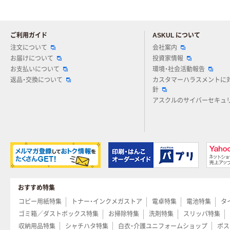
ご利用ガイド
ASKUL について
注文について
会社案内
お届けについて
投資家情報
お支払いについて
環境・社会活動報告
返品・交換について
カスタマーハラスメントに
針
アスクルのサイバーセキュ
おすすめ特集
コピー用紙特集
トナー・インクメガストア
電卓特集
電池特集
タ
ゴミ箱／ダストボックス特集
お掃除特集
洗剤特集
スリッパ特集
収納用品特集
シャチハタ特集
白衣・介護ユニフォームショップ
ポス