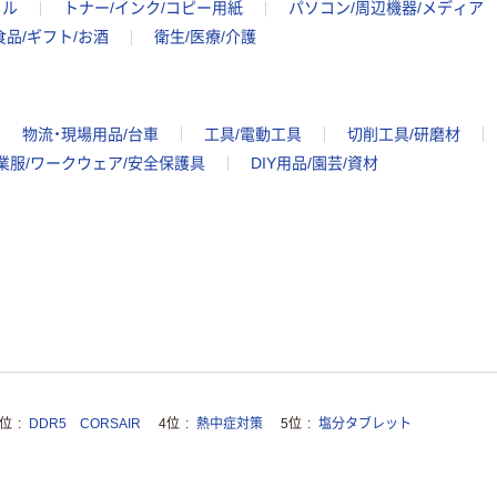
イル
トナー/インク/コピー用紙
パソコン/周辺機器/メディア
食品/ギフト/お酒
衛生/医療/介護
物流・現場用品/台車
工具/電動工具
切削工具/研磨材
業服/ワークウェア/安全保護具
DIY用品/園芸/資材
3位
DDR5 CORSAIR
4位
熱中症対策
5位
塩分タブレット