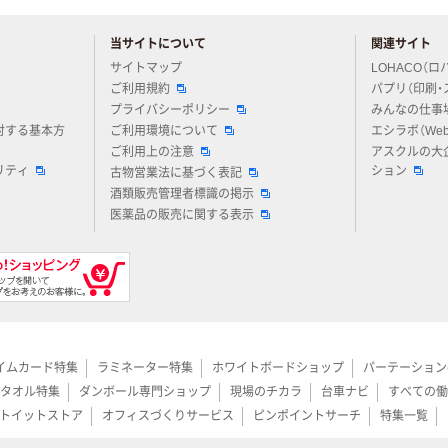
当サイトについて
関連サイト
アスクルについてお気軽にご質問ください
サイトマップ
LOHACO（ロ
ご利用規約
パプリ（印刷・
プライバシーポリシー
みんなの仕事
対する基本方
ご利用環境について
エシラボ（We
ご利用上の注意
アスクルの大
リティ
ション
古物営業法に基づく表記
酒類販売管理者標識の掲示
医薬品の販売に関する表示
イムカード特集
ラミネーター特集
ホワイトボードショップ
パーテーション
タオル特集
ダンボール専門ショップ
現場のチカラ
台車ナビ
すべての働
トイットストア
オフィスづくりサービス
ピンポイントサーチ
特集一覧