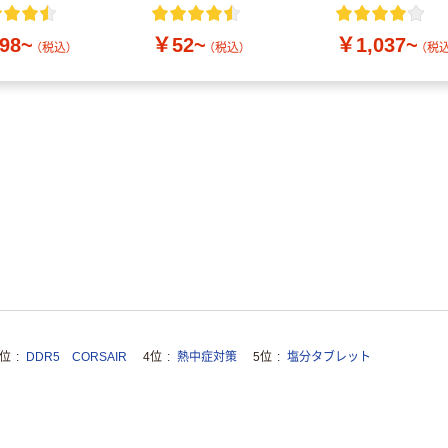
付き／2Lラベル
10本
98~
￥52~
￥1,037~
（税込）
（税込）
（税込
3位
DDR5 CORSAIR
4位
熱中症対策
5位
塩分タブレット