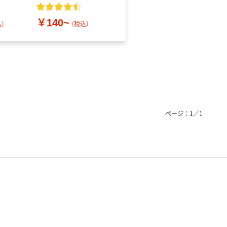
レス
￥140~
￥686~
）
（税込）
（税込）
ページ：
1
／
1