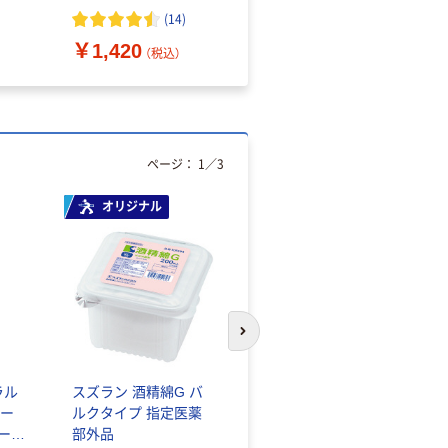
（10枚入り）
オマス素材10％配合
(
14
)
￥1,420
￥616~
（税込）
（税込）
ページ：
1
／
3
オリジナル
人気商品
次のスライドへ
ラル
スズラン 酒精綿G バ
サントリー 天然水 ミ
ー
ルクタイプ 指定医薬
ネラルウォーター ペ
シール
部外品
ットボトル