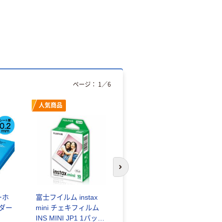
ページ：
1
／
6
人気商品
オリジナル
次のスライドへ
ーホ
富士フイルム instax
ゴミ袋 エコノミータ
ンダー
mini チェキフィルム
イプ 乳白半透明 高密
INS MINI JP1 1パック
度タイプ 詰替用 バイ