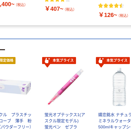
,400~
（税込）
￥407~
（税込）
￥126~
（税込）
ー
限定価格
本気プライス
本気プライス
クル プラスチッ
蛍光オプテックス1(ア
嬬恋銘水 ナチュ
ローブ 薄手 粉
スクル限定モデル)
ミネラルウォータ
（パウダーフリー）
蛍光ペン ゼブラ
500mlキャップ