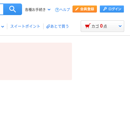
ヘルプ
各種お手続き
0
スイートポイント
あとで買う
カゴ
点