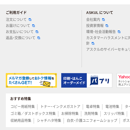
ご利用ガイド
ASKUL について
注文について
会社案内
お届けについて
投資家情報
お支払いについて
環境・社会活動報告
返品・交換について
カスタマーハラスメントに
針
アスクルのサイバーセキュ
おすすめ特集
コピー用紙特集
トナー・インクメガストア
電卓特集
電池特集
タ
ゴミ箱／ダストボックス特集
お掃除特集
洗剤特集
スリッパ特集
収納用品特集
シャチハタ特集
白衣・介護ユニフォームショップ
ポス