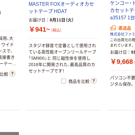
ケンコー・
MASTER FOXオーディオカセ
カセットテ
ットテープ HDAT
降
a35157 
お届け日
8月11日（火）
￥941~
直送品
（税込）
株式会社ファミ
採用、大
この出荷元の
。ワイド
スタジオ録音で定番として使用され
まれています。
ソニー ヘッドホ
サンワサプライ
ースで、
ている高性能オープンリールテープ
お届け日
9
ン MDREX155
マイク付きステ
直接書き
「SM900」と 同じ磁性体を使用し
￥9,668
レオイヤホン
ーテー
￥2,178~
2018年に開発された、最高品質のカ
MM-HS709
ラベル
￥1,170~
セットテープです！
（税込）
比較
パソコン不
（税込）
商品を比較
ジタル保存。
アイコム イヤホ
ン SP-29L 1個
山善 CDラジカ
510-0640（直送
セ YCD-C
品）
￥2,134
￥6,980~
（税込）
（税込）
カゴへ
日本アンテナ F
型接栓 アルミリ