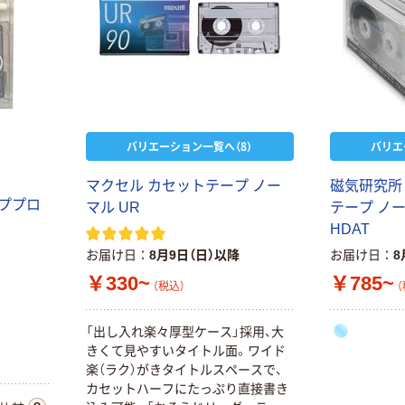
バリエーション一覧へ（8）
バリエ
マクセル カセットテープ ノー
磁気研究所
ッププロ
マル UR
テープ ノ
HDAT
お届け日
8月9日（日）以降
お届け日
8
￥330~
￥785~
（税込）
（
「出し入れ楽々厚型ケース」採用、大
きくて見やすいタイトル面。ワイド
楽（ラク）がきタイトルスペースで、
カセットハーフにたっぷり直接書き