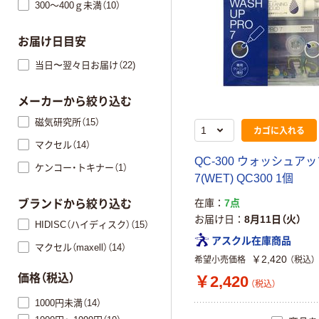
300～400ｇ未満（10）
お届け日目安
当日〜翌々日お届け（22)
メーカーから絞り込む
磁気研究所（15）
カゴに入れる
マクセル（14）
QC-300 ウォッシュア
ケンコー・トキナー（1）
7(WET) QC300 1個
在庫
7点
ブランドから絞り込む
お届け日
8月11日（火）
HIDISC（ハイディスク）（15）
アスクル在庫商品
マクセル（maxell）（14）
￥2,420
希望小売価格
（税込）
価格（税込）
￥2,420
（税込）
1000円未満（14）