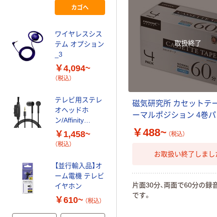
1セット
カゴへ
磁気研究所 低反
発イヤピース有
線イヤホン HD-
ワイヤレスシス
WEFT11BK 1個
取扱終了
テム オプション
￥890
（税込）
_3
カゴへ
￥4,094~
（税込）
パナソニック ス
テレビ用ステレ
テレオインサイ
磁気研究所 カセットテー
オヘッドホ
ドホン 密閉型 3
ーマルポジション 4巻
ン/Affinity
サイズイヤーピ
￥980~
（税込）
sound/高耐久ケ
￥488~
ース
￥1,458~
（税込）
ーブル/3.0m/ブ
（税込）
アーテック 不織
ラック
お取扱い終了しまし
布ヘッドホンカ
【並行輸入品】オ
バー 100個入
ーム電機 テレビ
52456 1個
￥1,033
片面30分、両面で60分の録
イヤホン
（税込）
です。
￥610~
（税込）
カゴへ