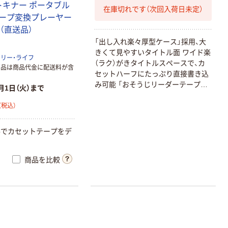
トキナー ポータブル
在庫切れです（次回入荷日未定）
ープ変換プレーヤー
1台（直送品）
「出し入れ楽々厚型ケース」採用、大
きくて見やすいタイトル面 ワイド楽
リー・ライフ
（ラク）がきタイトルスペースで、カ
商品は商品代金に配送料が含
セットハーフにたっぷり直接書き込
み可能 「おそうじリーダーテープ」
人気商品
月1日（火）まで
採用 カラフルタイトルラベル
ソニーハンズフ
（税込）
リー通話対応イ
ンナーヘッドホ
要でカセットテープをデ
ン MDREX15AP
￥2,200~
（税込）
商品を比較
JVCケンウッド
特定小電力トラ
ンシーバー(ブラ
ック) 充電台&バ
￥22,600
ッテリーセット
（税込）
UBZ-LU20BSET