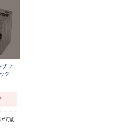
東芝エルイート
ング付 中継接栓
レーディング
セット
￥1,085~
AUREX
（税込）
SD/USB/CDラジ
￥19,800
カセ AX-
（税込）
オーディオテク
KCR70(S) 1台
ニカ 1.9GHz帯
カゴへ
デジタルワイヤ
レスアンプシス
￥87,780~
サンワサプライ
テム ATW-
（税込）
ワイヤレスマイ
SP1910
プ ノ
ク付き拡声器ス
パック
ピーカー
￥63,450~
（税込）
た
人気商品
アーテック マイ
ク付イヤホン
音が可能
￥227~
（税込）