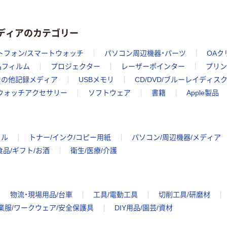
メディアのカテゴリー
トフォン/スマートウォッチ
パソコン周辺機器・パーツ
OAク
晶フィルム
プロジェクター
レーザーポインター
プリン
その他記録メディア
USBメモリ
CD/DVD/ブルーレイディス
トウォッチアクセサリー
ソフトウェア
書籍
Apple製品
イル
トナー/インク/コピー用紙
パソコン/周辺機器/メディア
食品/ギフト/お酒
衛生/医療/介護
物流・現場用品/台車
工具/電動工具
切削工具/研磨材
業服/ワークウェア/安全保護具
DIY用品/園芸/資材