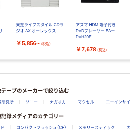
リ
東芝ライフスタイル CDラ
アズマ HDMI端子付き
リ
ジオ AX オーレックス
DVDプレーヤー EAー
DVH20E
￥5,856~
（税込）
￥7,678
（税込）
他テープのメーカーで絞り込む
気研究所
ソニー
ナガオカ
マクセル
エーインサ
他記録メディアのカテゴリー
ード
コンパクトフラッシュ（CF）
メモリースティック