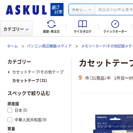
...
カセッ
カテゴリー
履歴・再注文
マイカタログ
クイックオーダー
ホーム
パソコン/周辺機器/メディア
メモリーカード/その他記録メデ
カセットテー
カテゴリー
カセットテープ/その他テープ
9
件（31商品）中
1件目〜9
カセットテープ（31）
スペックで絞り込む
原産国
日本（5）
中華人民共和国（9）
質量