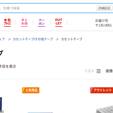
詳細設定
お届け先
〒135-0061
ィア
カセットテープ/その他テープ
カセットテープ
プ
件目を表示
リスト
画像
人気商品
アウトレット