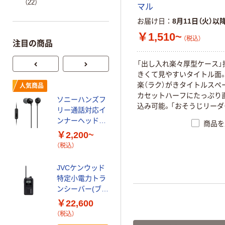
（22）
マル
お届け日
8月11日（火）以
￥1,510~
（税込）
注目の商品
「出し入れ楽々厚型ケース」
きくて見やすいタイトル面
オーディオテク
楽（ラク）がきタイトルスペ
人気商品
ニカ デジタルワ
カセットハーフにたっぷり
ソニーハンズフ
イヤレス
込み可能。「おそうじリーダ
リー通話対応イ
プ」採用。カラフルタイトル
￥39,468~
ンナーヘッドホ
商品を
（税込）
ン MDREX15AP
￥2,200~
（税込）
カシオ計算機 キ
ーボード用ACア
JVCケンウッド
ダプター AD-
特定小電力トラ
E95100LJ 1台
￥3,510
ンシーバー(ブラ
（税込）
ック) 充電台&バ
￥22,600
カゴへ
ッテリーセット
（税込）
UBZ-LU20BSET