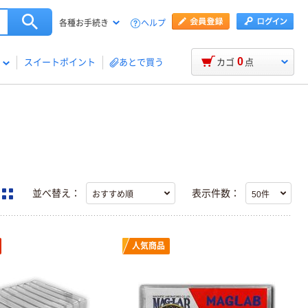
ヘルプ
各種お手続き
0
スイートポイント
あとで買う
カゴ
点
並べ替え：
表示件数：
人気商品