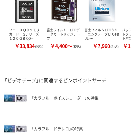
ソニー ＸＱＤメモリー
富士フイルム LTOデ
富士フィルム LTOクリ
バッファ
カード Ｇシリーズ
ータカートリッジテー
ーニングテープ LTO FB
トフラッ
１２０ＧＢ QD-…
プ
UL-…
トパフ
￥33,834
￥4,400～
￥7,960
￥10
（税込）
（税込）
（税込）
「ビデオテープ」に関連するピンポイントサーチ
「カラフル ボイスレコーダー」の特集
「カラフル ドラレコ」の特集