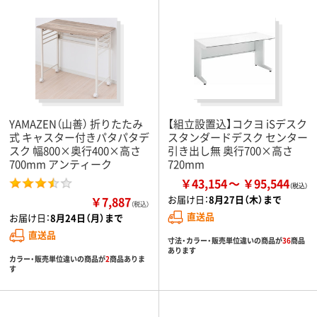
YAMAZEN（山善） 折りたたみ
【組立設置込】コクヨ iSデスク
式 キャスター付きパタパタデ
スタンダードデスク センター
スク 幅800×奥行400×高さ
引き出し無 奥行700×高さ
700mm アンティーク
720mm
￥43,154
￥95,544
お届け日：
8月27日（木）まで
￥7,887
（税込）
直送品
お届け日：
8月24日（月）まで
直送品
寸法・カラー・販売単位違いの商品が
36
商品
あります
カラー・販売単位違いの商品が
2
商品ありま
す