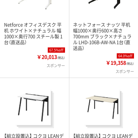
Netforce オフィスデスク 平
ネットフォース ナッツ 平机
机 ホワイト×ナチュラル 幅
幅1000×奥行600×高さ
1000×奥行700 スチール製 1
700mm ブラック×ナチュラ
台（直送品）
ル LHD-106B-AW-NA 1台（直
送品）
67.5%off
￥20,013
64.0%off
（税込）
￥19,358
（税込）
スポンサー
スポンサー
【組立設置込】 コクヨ LEANデ
【組立設置込】 コクヨ LEANデ