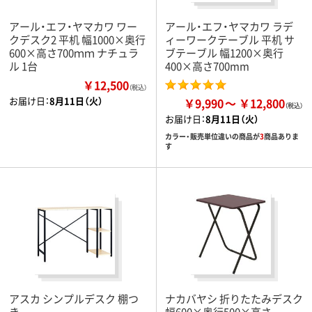
アール・エフ・ヤマカワ ワー
アール・エフ・ヤマカワ ラデ
クデスク2 平机 幅1000×奥行
ィーワークテーブル 平机 サ
600×高さ700ｍｍ ナチュラ
ブテーブル 幅1200×奥行
ル 1台
400×高さ700mm
￥12,500
（税込）
お届け日：
8月11日（火）
￥9,990
￥12,800
お届け日：
8月11日（火）
カラー・販売単位違いの商品が
3
商品ありま
す
アスカ シンプルデスク 棚つ
ナカバヤシ 折りたたみデスク
き
幅600×奥行500×高さ