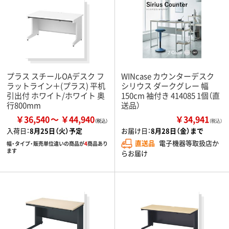
プラス スチールOAデスク フ
WINcase カウンターデスク
ラットライン＋(プラス) 平机
シリウス ダークグレー 幅
引出付 ホワイト/ホワイト 奥
150cm 袖付き 414085 1個（直
行800mm
送品）
￥36,540
￥44,940
￥34,941
（税込）
入荷日：
8月25日（火）予定
お届け日：
8月28日（金）まで
直送品
電子機器等取扱店か
幅・タイプ・販売単位違いの商品が
4
商品あり
ます
らお届け