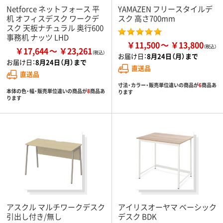
Netforce ネットフォース 平
YAMAZEN フリースタイルデ
机 オフィスデスク ワークデ
スク 高さ700mm
スク 天板ナチュラル 奥行600
事務机 ナッツ LHD
￥11,500
￥13,800
￥17,644
￥23,261
お届け日：
8月24日（月）まで
お届け日：
8月24日（月）まで
直送品
直送品
寸法・カラー・販売単位違いの商品が
6
商品あ
本体の色・幅・販売単位違いの商品が
8
商品あ
ります
ります
アスクル マルチワークデスク
アイリスオーヤマ ベーシック
引出し付き/無し
デスク BDK