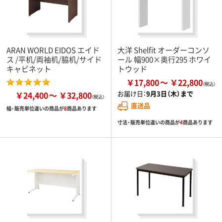
ARAN WORLD EIDOS エイド
大洋 Shelfit オーダーコンソ
ス /平机/両袖机/脇机/サイド
ール 幅900×奥行295 ホワイ
キャビネット
トウッド
￥17,800
￥22,800
お届け日：
9月3日（木）まで
￥24,400
￥32,800
直送品
幅・販売単位違いの商品が
8
商品あります
寸法・販売単位違いの商品が
4
商品あります