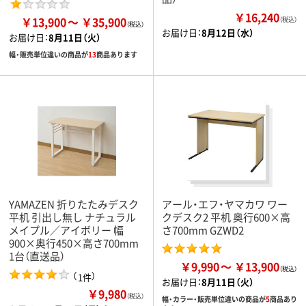
￥16,240
￥13,900
￥35,900
（税込）
お届け日：
8月12日（水）
お届け日：
8月11日（火）
幅・販売単位違いの商品が
13
商品あります
YAMAZEN 折りたたみデスク
アール・エフ・ヤマカワ ワー
平机 引出し無し ナチュラル
クデスク2 平机 奥行600×高
メイプル／アイボリー 幅
さ700mm GZWD2
900×奥行450×高さ700mm
1台（直送品）
￥9,990
￥13,900
（
）
1件
お届け日：
8月11日（火）
￥9,980
（税込）
幅・カラー・販売単位違いの商品が
5
商品あり