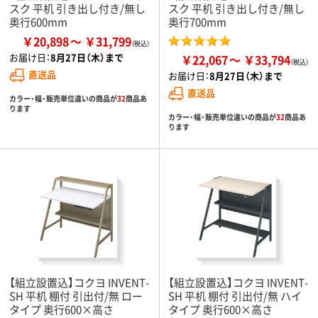
スク 平机 引き出し付き/無し
スク 平机 引き出し付き/無し
奥行600mm
奥行700mm
￥20,898
￥31,799
お届け日：
8月27日（木）まで
￥22,067
￥33,794
直送品
お届け日：
8月27日（木）まで
直送品
カラー・幅・販売単位違いの商品が
32
商品あ
ります
カラー・幅・販売単位違いの商品が
32
商品あ
ります
【組立設置込】コクヨ INVENT-
【組立設置込】コクヨ INVENT-
SH 平机 棚付 引出付/無 ロー
SH 平机 棚付 引出付/無 ハイ
タイプ 奥行600×高さ
タイプ 奥行600×高さ