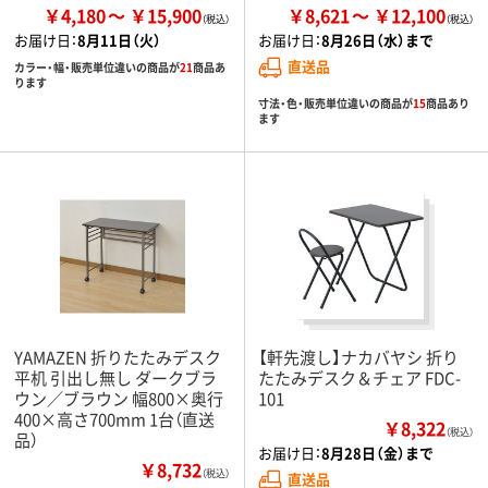
￥4,180
￥15,900
￥8,621
￥12,100
お届け日：
8月11日（火）
お届け日：
8月26日（水）まで
直送品
カラー・幅・販売単位違いの商品が
21
商品あ
ります
寸法・色・販売単位違いの商品が
15
商品あり
ます
YAMAZEN 折りたたみデスク
【軒先渡し】ナカバヤシ 折り
平机 引出し無し ダークブラ
たたみデスク＆チェア FDC-
ウン／ブラウン 幅800×奥行
101
400×高さ700mm 1台（直送
￥8,322
（税込）
品）
お届け日：
8月28日（金）まで
￥8,732
（税込）
直送品