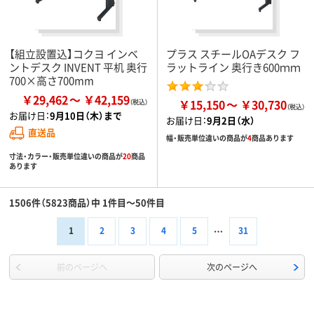
【組立設置込】コクヨ インベ
プラス スチールOAデスク フ
ントデスク INVENT 平机 奥行
ラットライン 奥行き600ｍｍ
700×高さ700mm
￥29,462
￥42,159
￥15,150
￥30,730
お届け日：
9月10日（木）まで
お届け日：
9月2日（水）
直送品
幅・販売単位違いの商品が
4
商品あります
寸法・カラー・販売単位違いの商品が
20
商品
あります
1506件（5823商品）中 1件目～50件目
1
2
3
4
5
31
前のページへ
次のページへ