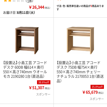
（
）
1件
￥26,344
寸法・色・販売単位違いの商品が
5
商品ありま
（税込）
す
お届け日：
8月11日（火）
【設置込】小島工芸 アコード
【設置込】小島工芸 アコード
デスク 60DB 幅614×奥行
デスク 75DB 幅754×奥行
550×高さ740mm ウオール
550×高さ740mm チェリー
モカ 2190280 1台（直送品）
ナチュラル 2170053 1台（直送
品）
38.6%off
￥51,307
35.0%off
（税込）
￥65,679
（税込）
スポンサー
スポンサー