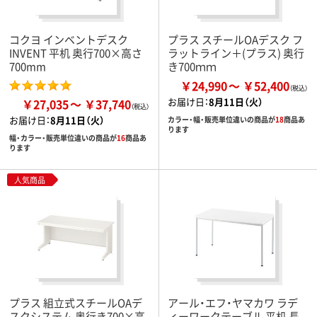
コクヨ インベントデスク
プラス スチールOAデスク フ
INVENT 平机 奥行700×高さ
ラットライン＋(プラス) 奥行
700mm
き700ｍｍ
￥24,990
￥52,400
お届け日：
8月11日（火）
￥27,035
￥37,740
お届け日：
8月11日（火）
カラー・幅・販売単位違いの商品が
18
商品あ
ります
幅・カラー・販売単位違いの商品が
16
商品あ
ります
人気商品
プラス 組立式スチールOAデ
アール・エフ・ヤマカワ ラデ
スクシステム 奥行き700×高
ィーワークテーブル 平机 長