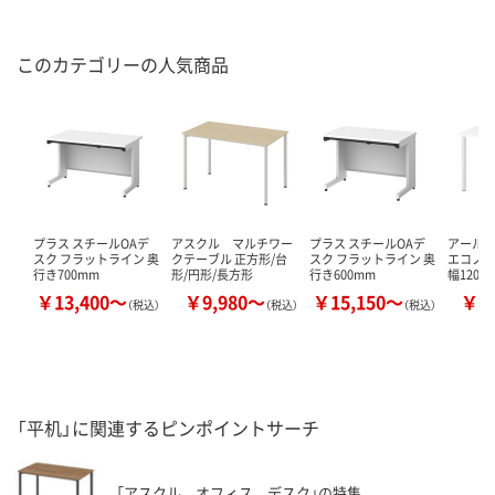
このカテゴリーの人気商品
プラス スチールOAデ
アスクル マルチワー
プラス スチールOAデ
アール・
スク フラットライン 奥
クテーブル 正方形/台
スク フラットライン 奥
エコノミ
行き700mm
形/円形/長方形
行き600mm
幅1200
￥13,400～
￥9,980～
￥15,150～
￥8
（税込）
（税込）
（税込）
「平机」に関連するピンポイントサーチ
「アスクル オフィス デスク」の特集