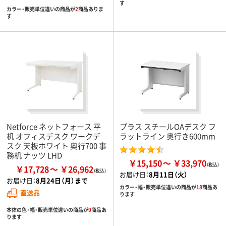
す
カラー・販売単位違いの商品が
2
商品ありま
す
Netforce ネットフォース 平
プラス スチールOAデスク フ
机 オフィスデスク ワークデ
ラットライン 奥行き600mm
スク 天板ホワイト 奥行700 事
務机 ナッツ LHD
￥15,150
￥33,970
￥17,728
￥26,962
お届け日：
8月11日（火）
お届け日：
8月24日（月）まで
カラー・幅・販売単位違いの商品が
18
商品あ
直送品
ります
本体の色・幅・販売単位違いの商品が
9
商品あ
ります