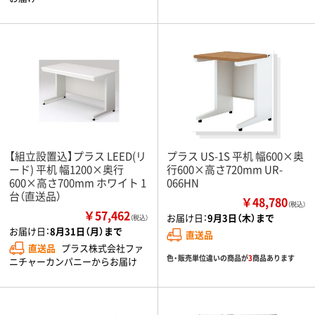
【組立設置込】プラス LEED(リ
プラス US-1S 平机 幅600×奥
ード) 平机 幅1200×奥行
行600×高さ720mm UR-
600×高さ700mm ホワイト 1
066HN
台（直送品）
￥48,780
（税込）
￥57,462
お届け日：
9月3日（木）まで
（税込）
お届け日：
8月31日（月）まで
直送品
直送品
プラス株式会社ファ
色・販売単位違いの商品が
3
商品あります
ニチャーカンパニーからお届け