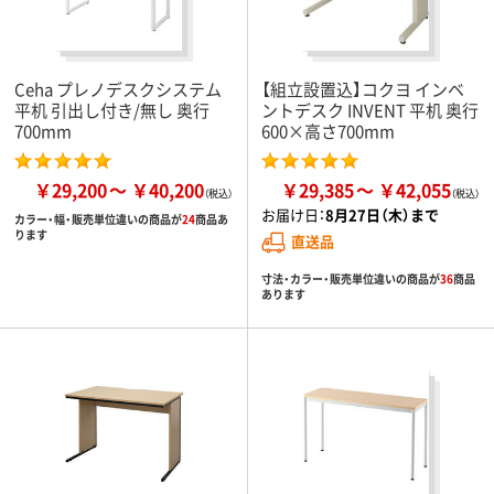
Ceha プレノデスクシステム
【組立設置込】コクヨ インベ
平机 引出し付き/無し 奥行
ントデスク INVENT 平机 奥行
700mm
600×高さ700mm
￥29,200
￥40,200
￥29,385
￥42,055
お届け日：
8月27日（木）まで
カラー・幅・販売単位違いの商品が
24
商品あ
ります
直送品
寸法・カラー・販売単位違いの商品が
36
商品
あります