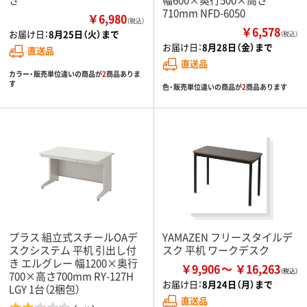
710mm NFD-6050
￥6,980
（税込）
￥6,578
お届け日：
8月25日（火）まで
（税込）
お届け日：
8月28日（金）まで
直送品
直送品
カラー・販売単位違いの商品が
2
商品ありま
す
色・販売単位違いの商品が
2
商品あります
プラス 組立式スチールOAデ
YAMAZEN フリースタイルデ
スクシステム 平机 引出し付
スク 平机 ワークデスク
き エルグレー 幅1200×奥行
￥9,906
￥16,263
700×高さ700mm RY-127H
お届け日：
8月24日（月）まで
LGY 1台（2梱包）
直送品