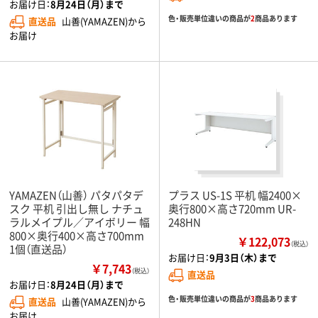
お届け日：
8月24日（月）まで
色・販売単位違いの商品が
2
商品あります
直送品
山善(YAMAZEN)から
お届け
YAMAZEN（山善） パタパタデ
プラス US-1S 平机 幅2400×
スク 平机 引出し無し ナチュ
奥行800×高さ720mm UR-
ラルメイプル／アイボリー 幅
248HN
800×奥行400×高さ700mm
￥122,073
（税込）
1個（直送品）
お届け日：
9月3日（木）まで
￥7,743
（税込）
直送品
お届け日：
8月24日（月）まで
色・販売単位違いの商品が
3
商品あります
直送品
山善(YAMAZEN)から
お届け