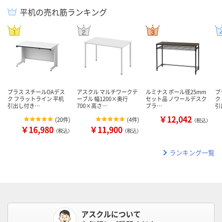
平机の売れ筋ランキング
プラス スチールOAデス
アスクル マルチワークテ
ルミナス ポール径25mm
プ
ク フラットライン 平机
ーブル 幅1200×奥行
セット品 ノワールデスク
ク
引出し付き…
700×高さ…
ブラ…
引
￥12,042
(
20件
)
(
4件
)
（税込）
￥16,980
￥11,900
（税込）
（税込）
ランキング一覧
アスクルについて