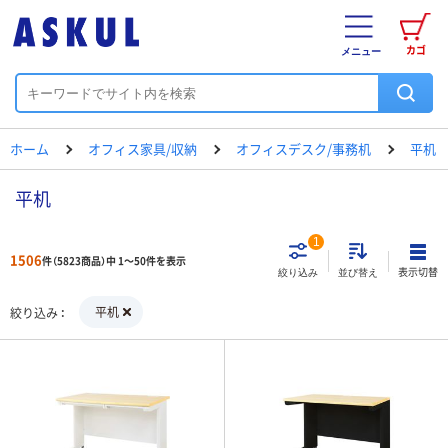
カゴ
メニュー
ホーム
オフィス家具/収納
オフィスデスク/事務机
平机
平机
1
1506
件（5823商品）中 1～50件を表示
表示切替
絞り込み
並び替え
平机
絞り込み