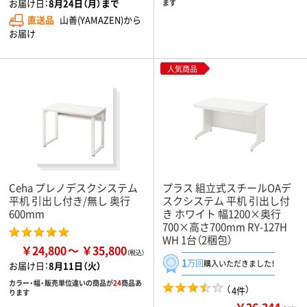
お届け日：
8月24日（月）まで
ます
直送品
山善(YAMAZEN)から
お届け
人気商品
Ceha プレノデスクシステム
プラス 組立式スチールOAデ
平机 引出し付き/無し 奥行
スクシステム 平机 引出し付
600mm
き ホワイト 幅1200×奥行
700×高さ700mm RY-127H
WH 1台（2梱包）
￥24,800
￥35,800
1
万回
購入いただきました！
お届け日：
8月11日（火）
カラー・幅・販売単位違いの商品が
24
商品あ
（
）
4件
ります
￥26,344