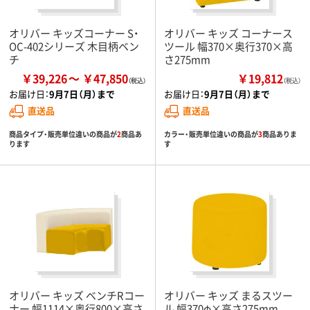
オリバー キッズコーナー S・
オリバー キッズ コーナース
OC-402シリーズ 木目柄ベン
ツール 幅370×奥行370×高
チ
さ275mm
￥39,226
￥47,850
￥19,812
（税込）
お届け日：
9月7日（月）まで
お届け日：
9月7日（月）まで
直送品
直送品
商品タイプ・販売単位違いの商品が
2
商品あ
カラー・販売単位違いの商品が
3
商品ありま
ります
す
オリバー キッズ ベンチRコー
オリバー キッズ まるスツー
ナー 幅1114×奥行800×高さ
ル 幅370φ×高さ275mm