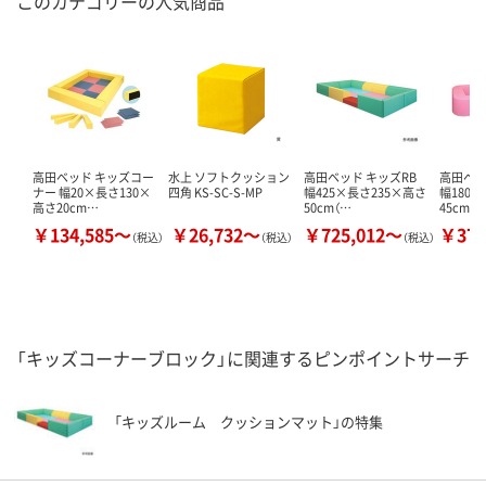
このカテゴリーの人気商品
高田ベッド キッズコー
水上 ソフトクッション
高田ベッド キッズRB
高田ベッ
ナー 幅20×長さ130×
四角 KS-SC-S-MP
幅425×長さ235×高さ
幅180
高さ20cm…
50cm（…
45cm（
￥134,585～
￥26,732～
￥725,012～
￥371
（税込）
（税込）
（税込）
「キッズコーナーブロック」に関連するピンポイントサーチ
「キッズルーム クッションマット」の特集