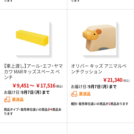
ります
ります
【車上渡し】アール・エフ・ヤマ
オリバー キッズ アニマルベ
カワ MARキッズスペース ベ
ンチクッション
ンチ
￥21,340
（税込）
￥9,451
￥17,516
お届け日：
9月7日（月）まで
お届け日：
9月7日（月）まで
直送品
直送品
種別・販売単位違いの商品が
2
商品あります
商品タイプ・販売単位違いの商品が
4
商品あ
ります