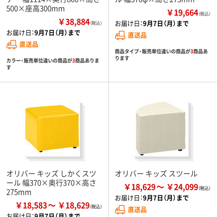
500×座高300mm
￥19,664
（税込）
￥38,884
お届け日：
9月7日（月）まで
（税込）
お届け日：
9月7日（月）まで
直送品
直送品
商品タイプ・販売単位違いの商品が
3
商品あ
ります
カラー・販売単位違いの商品が
3
商品ありま
す
オリバー キッズ しかくスツ
オリバー キッズ スツール
ール 幅370×奥行370×高さ
￥18,629
￥24,099
275mm
お届け日：
9月7日（月）まで
￥18,583
￥18,629
直送品
お届け日：
9月7日（月）まで