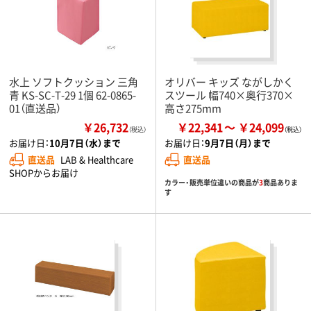
水上 ソフトクッション 三角
オリバー キッズ ながしかく
青 KS-SC-T-29 1個 62-0865-
スツール 幅740×奥行370×
01（直送品）
高さ275mm
￥26,732
￥22,341
￥24,099
（税込）
お届け日：
10月7日（水）まで
お届け日：
9月7日（月）まで
直送品
LAB & Healthcare
直送品
SHOPからお届け
カラー・販売単位違いの商品が
3
商品ありま
す