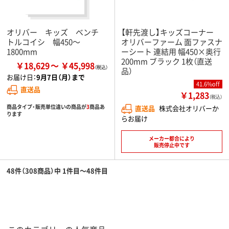
オリバー キッズ ベンチ
【軒先渡し】キッズコーナー
トルコイシ 幅450～
オリバーファーム 面ファスナ
1800mm
ーシート 連結用 幅450×奥行
200mm ブラック 1枚（直送
￥18,629
￥45,998
品）
お届け日：
9月7日（月）まで
41.6%off
直送品
￥1,283
（税込）
商品タイプ・販売単位違いの商品が
3
商品あ
直送品
株式会社オリバーか
ります
らお届け
メーカー都合により
販売停止中です
48件（308商品）中 1件目～48件目