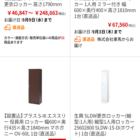
更衣ロッカー 高さ1790ｍｍ
カー 1人用 ミラー付き 幅
600×奥行400×高さ1810mm
￥46,847
￥248,663
1台（直送品）
お届け日：
9月9日（水）まで
￥67,560
（税込）
直送品
お届け日：
9月3日（木）まで
カラー・施錠方式・販売単位違いの商品が
31
直送品
株式会社東馬からお
商品あります
届け
【設置込】プラス S-III エススリ
生興 SLDW更衣ロッカー(細
ー 役員用 ロッカー 幅600×奥
型:1人用) 細型1人用ロッカー
行435×高さ1840mm マホガ
25602800 SLDW-1S-D(ホワイ
ニー OV-60L 1台（直送品）
ト) 1台（直送品）