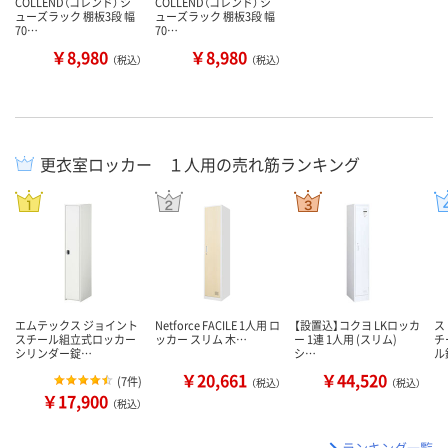
COLLEND（コレンド） シ
COLLEND（コレンド） シ
ューズラック 棚板3段 幅
ューズラック 棚板3段 幅
70…
70…
￥8,980
￥8,980
（税込）
（税込）
更衣室ロッカー １人用の売れ筋ランキング
エムテックス ジョイント
Netforce FACILE 1人用 ロ
【設置込】コクヨ LKロッカ
ス
スチール組立式ロッカー
ッカー スリム 木…
ー 1連 1人用 (スリム)
チ
シリンダー錠…
シ…
ル
￥20,661
￥44,520
(
7件
)
（税込）
（税込）
￥17,900
（税込）
ランキング一覧