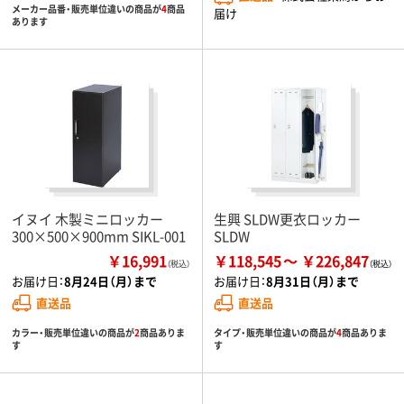
メーカー品番・販売単位違いの商品が
4
商品
届け
あります
イヌイ 木製ミニロッカー
生興 SLDW更衣ロッカー
300×500×900mm SIKL-001
SLDW
￥16,991
￥118,545
￥226,847
（税込）
お届け日：
8月24日（月）まで
お届け日：
8月31日（月）まで
直送品
直送品
カラー・販売単位違いの商品が
2
商品ありま
タイプ・販売単位違いの商品が
4
商品ありま
す
す