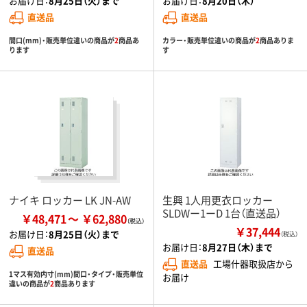
お届け日：
8月25日（火）まで
お届け日：
8月20日（木）
直送品
直送品
間口(mm)・販売単位違いの商品が
2
商品あ
カラー・販売単位違いの商品が
2
商品ありま
ります
す
ナイキ ロッカー LK JN-AW
生興 1人用更衣ロッカー
SLDWー1ーD 1台（直送品）
￥48,471
￥62,880
￥37,444
お届け日：
8月25日（火）まで
（税込）
お届け日：
8月27日（木）まで
直送品
直送品
工場什器取扱店から
1マス有効内寸(mm)間口・タイプ・販売単位
お届け
違いの商品が
2
商品あります