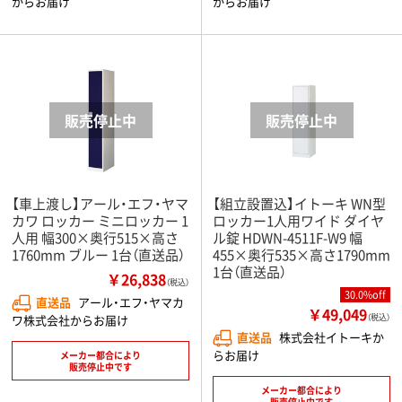
からお届け
からお届け
【車上渡し】アール・エフ・ヤマ
【組立設置込】イトーキ WN型
カワ ロッカー ミニロッカー 1
ロッカー1人用ワイド ダイヤ
人用 幅300×奥行515×高さ
ル錠 HDWN-4511F-W9 幅
1760mm ブルー 1台（直送品）
455×奥行535×高さ1790mm
1台（直送品）
￥26,838
（税込）
30.0%off
直送品
アール・エフ・ヤマカ
￥49,049
ワ株式会社からお届け
（税込）
直送品
株式会社イトーキか
らお届け
メーカー都合により
販売停止中です
メーカー都合により
販売停止中です