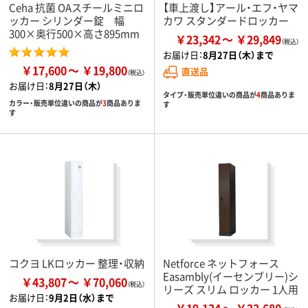
Ceha 抗菌 OAスチールミニロ
【車上渡し】アール・エフ・ヤマ
ッカー シリンダー錠 幅
カワ スタンダードロッカー
300×奥行500×高さ895mm
￥23,342
￥29,849
お届け日：
8月27日（木）まで
￥17,600
￥19,800
直送品
お届け日：
8月27日（木）
タイプ・販売単位違いの商品が
4
商品ありま
カラー・販売単位違いの商品が
3
商品ありま
す
す
コクヨ LKロッカー 整理・収納
Netforce ネットフォース
Easambly(イーセンブリー)シ
￥43,807
￥70,060
リーズ スリム ロッカー 1人用
お届け日：
9月2日（水）まで
￥19,134
￥22,680