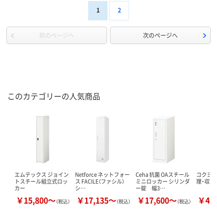
1
2
前のページへ
次のページへ
このカテゴリーの人気商品
エムテックス ジョイン
Netforce ネットフォー
Ceha 抗菌 OAスチール
コクヨ 
トスチール組立式ロッ
ス FACILE（ファシル）
ミニロッカー シリンダ
理・収納
カー
シ…
ー錠 幅3…
￥15,800～
￥17,135～
￥17,600～
￥43
（税込）
（税込）
（税込）