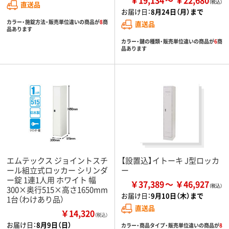
直送品
お届け日：
8月24日（月）まで
カラー・施錠方法・販売単位違いの商品が
8
商
直送品
品あります
カラー・鍵の種類・販売単位違いの商品が
6
商
品あります
エムテックス ジョイントスチ
【設置込】イトーキ J型ロッカ
ール組立式ロッカー シリンダ
ー
ー錠 1連1人用 ホワイト 幅
￥37,389
￥46,927
300×奥行515×高さ1650mm
お届け日：
9月10日（木）まで
1台（わけあり品）
直送品
￥14,320
（税込）
お届け日：
8月9日（日）
カラー・商品タイプ・販売単位違いの商品が
8