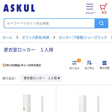
カゴ
メニュー
ホーム
オフィス家具/収納
ロッカー/下駄箱/シューズラック
更衣室ロッカー １人用
1
58
件（208商品）中 1～50件を表示
表示切替
絞り込み
並び替え
更衣室ロッカー １人用
絞り込み