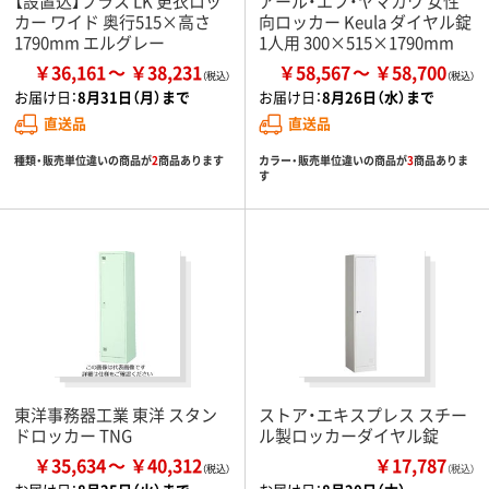
【設置込】プラス LK 更衣ロッ
アール・エフ・ヤマカワ 女性
カー ワイド 奥行515×高さ
向ロッカー Keula ダイヤル錠
1790mm エルグレー
1人用 300×515×1790mm
￥36,161
￥38,231
￥58,567
￥58,700
お届け日：
8月31日（月）まで
お届け日：
8月26日（水）まで
直送品
直送品
種類・販売単位違いの商品が
2
商品あります
カラー・販売単位違いの商品が
3
商品ありま
す
東洋事務器工業 東洋 スタン
ストア・エキスプレス スチー
ドロッカー TNG
ル製ロッカーダイヤル錠
￥35,634
￥40,312
￥17,787
（税込）