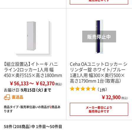
【組立設置込】イトーキ ハニ
Ceha OAユニットロッカー シ
ライン2ロッカー1人用 幅
リンダー錠 ホワイト/ブルー
450×奥行515×高さ1800mm
1連1人用 幅300×奥行500×
高さ1790mm 1台（取寄品）
￥56,133
￥62,370
（
）
1件
お届け日：
9月15日（火）まで
￥32,900
直送品
（税込）
商品タイプ・販売単位違いの商品が
2
商品あ
メーカー都合により
ります
販売停止中です
58件（208商品）中 1件目～50件目