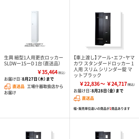
生興 細型1人用更衣ロッカー
【車上渡し】アール・エフ・ヤマ
SLDWー1SーD 1台（直送品）
カワ スタンダードロッカー 1
人用 スリム シリンダー錠 マ
￥35,464
（税込）
ットブラック
お届け日：
8月27日（木）まで
￥22,836
￥24,717
直送品
工場什器取扱店から
お届け日：
8月28日（金）まで
お届け
直送品
幅・販売単位違いの商品が
2
商品あります