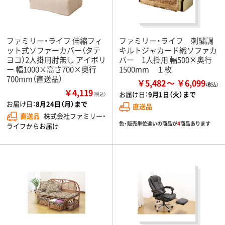
ファミリー・ライフ 伸縮フィ
ファミリー・ライフ 刺繍調
ット式ソファーカバー（タテ
キルトジャカード織ソファカ
ヨコ）2人掛用肘無し アイボリ
バー 1人掛用 幅500×奥行
ー 幅1000×高さ700×奥行
1500mm １枚
700mm（直送品）
￥5,482
￥6,099
￥4,119
お届け日：
9月1日（火）まで
（税込）
お届け日：
8月24日（月）まで
直送品
直送品
株式会社ファミリー・
色・販売単位違いの商品が
4
商品あります
ライフからお届け