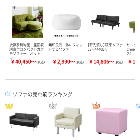
後藤家具物産 座面収
無印良品 体にフィッ
【軒先渡し】萩原 ソファ
セルタ
納庫付コンパクトカウ
トするソファ
LSF-4440BK
Choic
チソファー オット
ス） シ
マ…
￥40,450～
￥2,990～
￥14,806～
￥16
（税込）
（税込）
（税込）
ソファの売れ筋ランキング