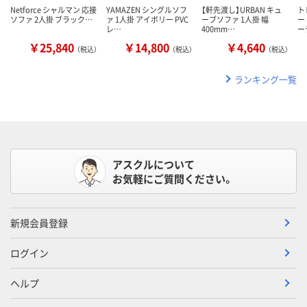
Netforce シャルマン 応接
YAMAZEN シングルソフ
【軒先渡し】URBAN キュ
ト
ソファ 2人掛 ブラック…
ァ 1人掛 アイボリー PVC
ーブソファ 1人掛 幅
ー
レ…
400mm…
ー
￥25,840
￥14,800
￥4,640
（税込）
（税込）
（税込）
ランキング一覧
アスクルについて
お気軽にご質問ください。
新規会員登録
ログイン
ヘルプ