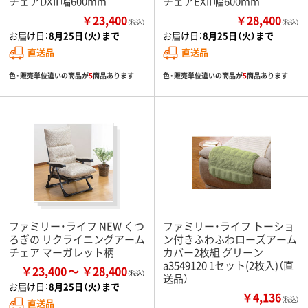
チェアDXII 幅600mm
チェアEXII 幅600mm
￥23,400
￥28,400
（税込）
（税込）
お届け日：
8月25日（火）まで
お届け日：
8月25日（火）まで
直送品
直送品
色・販売単位違いの商品が
5
商品あります
色・販売単位違いの商品が
5
商品あります
ファミリー・ライフ NEW くつ
ファミリー・ライフ トーショ
ろぎの リクライニングアーム
ン付きふわふわローズアーム
チェア マーガレット柄
カバー2枚組 グリーン
a3549120 1セット(2枚入)（直
￥23,400
￥28,400
送品）
お届け日：
8月25日（火）まで
￥4,136
（税込）
直送品