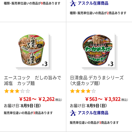
アスクル在庫商品
種類・販売単位違いの商品が
9
商品あります
種類・販売単位違いの商品が
2
商品あります
エースコック だしの旨みで
日清食品 デカうまシリーズ
減塩 カップ麺
（大盛カップ麺）
￥528
￥2,262
￥563
￥3,922
お届け日：
8月9日（日）
お届け日：
8月9日（日）
アスクル在庫商品
販売単位違いの商品が
3
商品あります
販売単位違いの商品が
3
商品あります