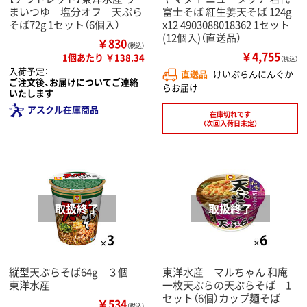
まいつゆ 塩分オフ 天ぷら
富士そば 紅生姜天そば 124g
そば72g 1セット（6個入）
x12 4903088018362 1セット
(12個入)（直送品）
￥830
（税込）
￥4,755
1個あたり ￥138.34
（税込）
入荷予定：
直送品
けいぷらんにんぐか
ご注文後、お届けについてご連絡
らお届け
いたします
アスクル在庫商品
在庫切れです
（次回入荷日未定）
縦型天ぷらそば64g ３個
東洋水産 マルちゃん 和庵
東洋水産
一枚天ぷらの天ぷらそば 1
セット（6個）カップ麺そば
￥534
（税込）