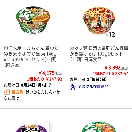
東洋水産 マルちゃん 緑のた
カップ麺 日清の最強どん兵衛
ぬき天そば でか盛 東 146g
かき揚げそば 101g 1セット
x12 5161924 1セット(12個)
（12個） 日清食品
（直送品）
￥3,992
（税込）
￥4,175
1個あたり ￥332.67
（税込）
1個あたり ￥347.92
お届け日：
8月9日（日）
お届け日：
8月24日（月）まで
アスクル在庫商品
直送品
けいぷらんにんぐか
らお届け