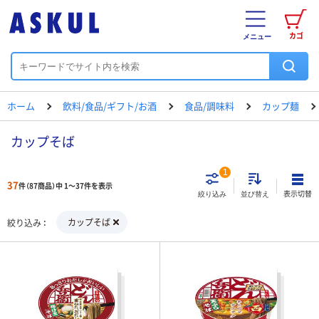
カゴ
メニュー
ホーム
飲料/食品/ギフト/お酒
食品/調味料
カップ麺
カップそば
1
37
件（87商品）中 1～37件を表示
表示切替
絞り込み
並び替え
カップそば
絞り込み