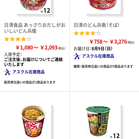
日清食品 あっさりおだしがお
日清のどん兵衛（そば）
いしいどん兵衛
￥758
￥3,276
￥1,080
￥2,093
お届け日：
8月9日（日）
入荷予定：
アスクル在庫商品
ご注文後、お届けについてご連絡
いたします
種類・販売単位違いの商品が
9
商品あります
アスクル在庫商品
販売単位違いの商品が
2
商品あります