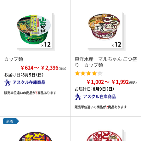
カップ麺
東洋水産 マルちゃん ごつ盛
り カップ麺
￥624
￥2,396
お届け日：
8月9日（日）
￥1,002
￥1,992
アスクル在庫商品
お届け日：
8月9日（日）
販売単位違いの商品が
3
商品あります
アスクル在庫商品
販売単位違いの商品が
2
商品あります
新着