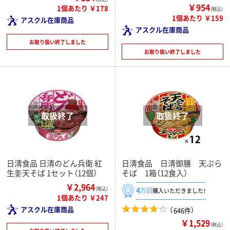
￥954
1個あたり ￥178
（税込）
1個あたり ￥159
アスクル在庫商品
アスクル在庫商品
お取り扱い終了しました
お取り扱い終了しました
日清食品 日清のどん兵衛 紅
日清食品 日清御膳 天ぷら
生姜天そば 1セット（12個）
そば 1箱（12食入）
￥2,964
4
（税込）
万回
購入いただきました！
1個あたり ￥247
アスクル在庫商品
（
）
646件
￥1,529
（税込）