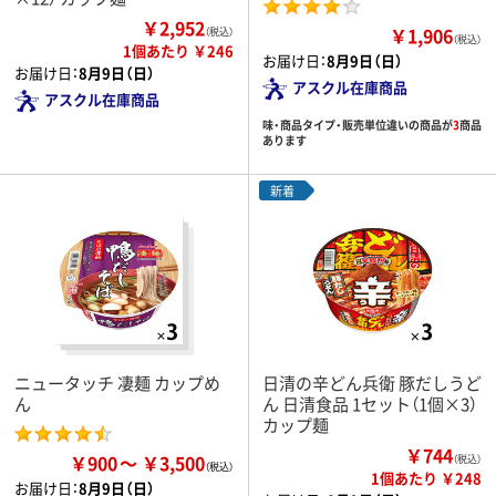
￥2,952
￥1,906
（税込）
（税込）
1個あたり ￥246
お届け日：
8月9日（日）
お届け日：
8月9日（日）
アスクル在庫商品
アスクル在庫商品
味・商品タイプ・販売単位違いの商品が
3
商品
あります
新着
ニュータッチ 凄麺 カップめ
日清の辛どん兵衛 豚だしうど
ん
ん 日清食品 1セット（1個×3）
カップ麺
￥744
￥900
￥3,500
（税込）
1個あたり ￥248
お届け日：
8月9日（日）