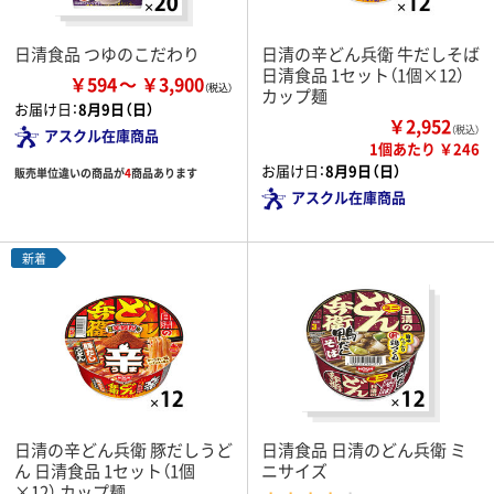
日清食品 つゆのこだわり
日清の辛どん兵衛 牛だしそば
日清食品 1セット（1個×12）
￥594
￥3,900
カップ麺
お届け日：
8月9日（日）
￥2,952
（税込）
アスクル在庫商品
1個あたり ￥246
お届け日：
8月9日（日）
販売単位違いの商品が
4
商品あります
アスクル在庫商品
新着
日清の辛どん兵衛 豚だしうど
日清食品 日清のどん兵衛 ミ
ん 日清食品 1セット（1個
ニサイズ
×12） カップ麺