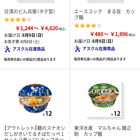
日清のどん兵衛（タテ型）
エースコック まる旨 カッ
プ麺
￥1,244
￥4,620
￥480
￥1,896
お届け日：
8月9日（日）
お届け日：
8月9日（日）
お急ぎ便：
8月8日（土）
アスクル在庫商品
アスクル在庫商品
販売単位違いの商品が
3
商品あります
販売単位違いの商品が
2
商品あります
【アウトレット】麺のスナオシ
東洋水産 マルちゃん 麺之
だしがきいてるそばだっぺ 1
助 カップ麺
セット（1食×12） カップラー