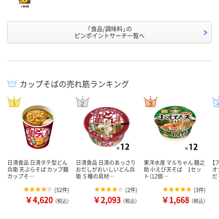
「食品/調味料」の
ピンポイントサーチ一覧へ
カップそばの売れ筋ランキング
日清食品 日清タテ型どん
日清食品 日清のあっさり
東洋水産 マルちゃん 麺之
【
兵衛 天ぷらそば カップ麺
おだしがおいしいどん兵
助 小えび天そば 1セッ
オ
カップそ…
衛 ５種の具材…
ト（12個…
だ
(
52件
)
(
2件
)
(
3件
)
￥4,620
￥2,093
￥1,668
（税込）
（税込）
（税込）