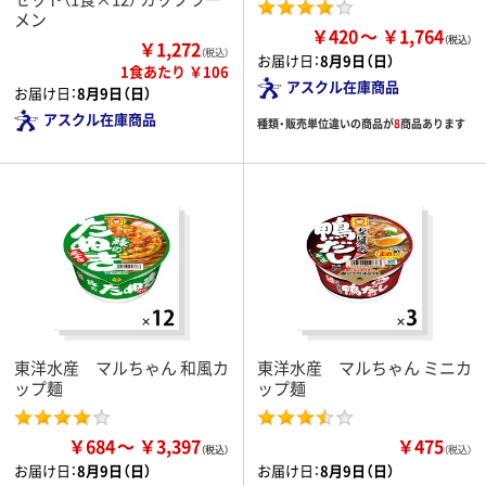
メン
￥420
￥1,764
￥1,272
（税込）
お届け日：
8月9日（日）
1食あたり ￥106
アスクル在庫商品
お届け日：
8月9日（日）
アスクル在庫商品
種類・販売単位違いの商品が
8
商品あります
東洋水産 マルちゃん 和風カ
東洋水産 マルちゃん ミニカ
ップ麺
ップ麺
￥684
￥3,397
￥475
（税込）
お届け日：
8月9日（日）
お届け日：
8月9日（日）