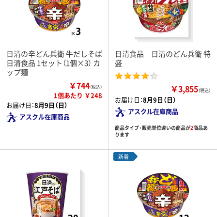
日清の辛どん兵衛 牛だしそば
日清食品 日清のどん兵衛 特
日清食品 1セット（1個×3） カ
盛
ップ麺
￥744
￥3,855
（税込）
（税込）
1個あたり ￥248
お届け日：
8月9日（日）
お届け日：
8月9日（日）
アスクル在庫商品
アスクル在庫商品
商品タイプ・販売単位違いの商品が
2
商品あ
ります
新着