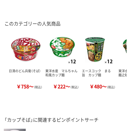
このカテゴリーの人気商品
日清のどん兵衛（そば）
東洋水産 マルちゃん
エースコック まる
東洋水
和風カップ麺
旨 カップ麺
麺之助
￥758～
￥222～
￥480～
￥
（税込）
（税込）
（税込）
「カップそば」に関連するピンポイントサーチ