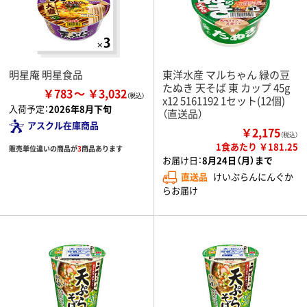
明星庵 明星食品
東洋水産 マルちゃん 緑の豆
たぬき 天そば 東 カップ 45g
￥783
￥3,032
x12 5161192 1セット(12個)
入荷予定：
2026年8月下旬
（直送品）
アスクル在庫商品
￥2,175
（税込）
1食あたり ￥181.25
販売単位違いの商品が
3
商品あります
お届け日：
8月24日（月）まで
直送品
けいぷらんにんぐか
らお届け