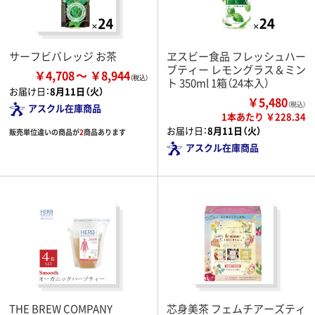
サーフビバレッジ お茶
ヱスビー食品 フレッシュハー
ブティー レモングラス＆ミン
￥4,708
￥8,944
ト 350ml 1箱（24本入）
お届け日：
8月11日（火）
￥5,480
（税込）
アスクル在庫商品
1本あたり ￥228.34
お届け日：
8月11日（火）
販売単位違いの商品が
2
商品あります
アスクル在庫商品
THE BREW COMPANY
芯身美茶 フェムチアーズティ