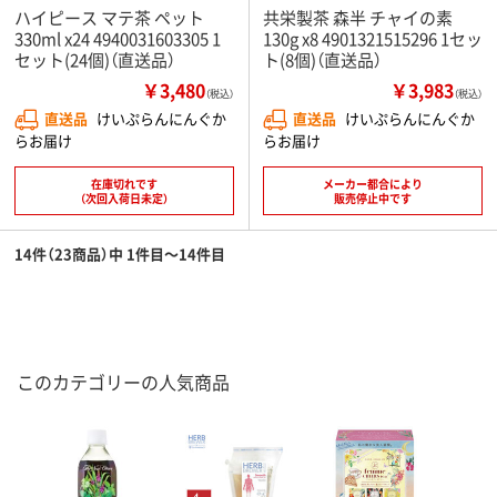
ハイピース マテ茶 ペット
共栄製茶 森半 チャイの素
330ml x24 4940031603305 1
130g x8 4901321515296 1セッ
セット(24個)（直送品）
ト(8個)（直送品）
￥3,480
￥3,983
（税込）
（税込）
直送品
けいぷらんにんぐか
直送品
けいぷらんにんぐか
らお届け
らお届け
在庫切れです
メーカー都合により
（次回入荷日未定）
販売停止中です
14件（23商品）中 1件目～14件目
このカテゴリーの人気商品