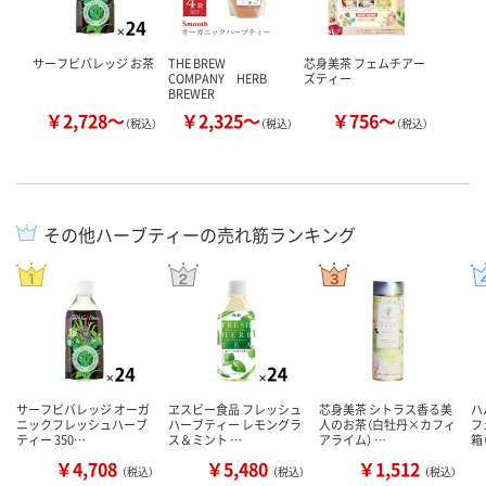
サーフビバレッジ お茶
THE BREW
芯身美茶 フェムチアー
COMPANY HERB
ズティー
BREWER
￥2,728～
￥2,325～
￥756～
（税込）
（税込）
（税込）
その他ハーブティーの売れ筋ランキング
サーフビバレッジ オーガ
ヱスビー食品 フレッシュ
芯身美茶 シトラス香る美
ハ
ニックフレッシュハーブ
ハーブティー レモングラ
人のお茶（白牡丹×カフィ
フ
ティー 350…
ス＆ミント …
アライム） …
箱
￥4,708
￥5,480
￥1,512
（税込）
（税込）
（税込）