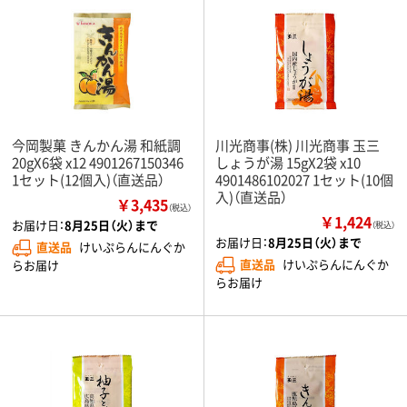
今岡製菓 きんかん湯 和紙調
川光商事(株) 川光商事 玉三
20gX6袋 x12 4901267150346
しょうが湯 15gX2袋 x10
1セット(12個入)（直送品）
4901486102027 1セット(10個
入)（直送品）
￥3,435
（税込）
￥1,424
お届け日：
8月25日（火）まで
（税込）
お届け日：
8月25日（火）まで
直送品
けいぷらんにんぐか
直送品
けいぷらんにんぐか
らお届け
らお届け