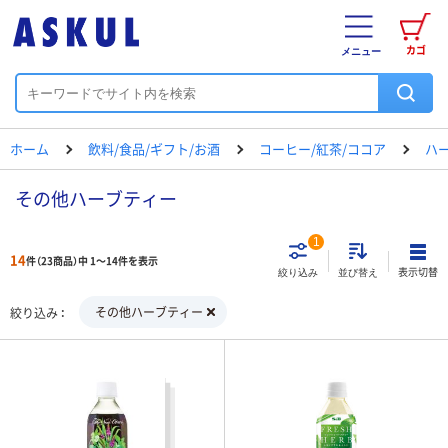
カゴ
メニュー
ホーム
飲料/食品/ギフト/お酒
コーヒー/紅茶/ココア
ハ
その他ハーブティー
1
14
件（23商品）中 1～14件を表示
表示切替
絞り込み
並び替え
その他ハーブティー
絞り込み