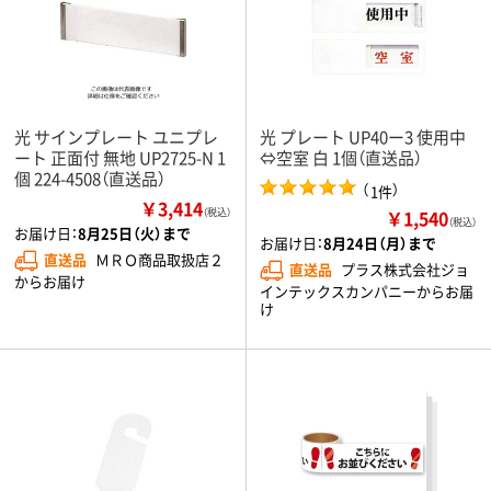
光 サインプレート ユニプレ
光 プレート UP40ー3 使用中
ート 正面付 無地 UP2725-N 1
⇔空室 白 1個（直送品）
個 224-4508（直送品）
（
）
1件
￥3,414
￥1,540
（税込）
（税込）
お届け日：
8月25日（火）まで
お届け日：
8月24日（月）まで
直送品
ＭＲＯ商品取扱店２
直送品
プラス株式会社ジョ
からお届け
インテックスカンパニーからお届
け