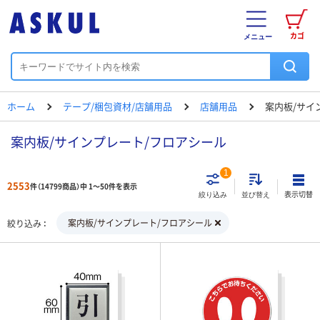
カゴ
メニュー
ホーム
テープ/梱包資材/店舗用品
店舗用品
案内板/サイ
案内板/サインプレート/フロアシール
1
2553
件（14799商品）中 1～50件を表示
表示切替
絞り込み
並び替え
案内板/サインプレート/フロアシール
絞り込み