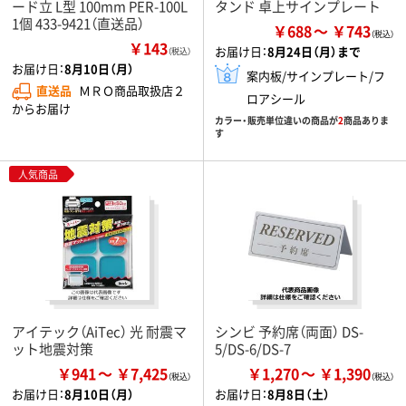
ード立 L型 100mm PER-100L
タンド 卓上サインプレート
1個 433-9421（直送品）
￥688
￥743
￥143
お届け日：
8月24日（月）まで
（税込）
お届け日：
8月10日（月）
案内板/サインプレート/フ
直送品
ＭＲＯ商品取扱店２
ロアシール
からお届け
カラー・販売単位違いの商品が
2
商品ありま
す
人気商品
アイテック（AiTec） 光 耐震マ
シンビ 予約席（両面） DS-
ット地震対策
5/DS-6/DS-7
￥941
￥7,425
￥1,270
￥1,390
お届け日：
8月10日（月）
お届け日：
8月8日（土）