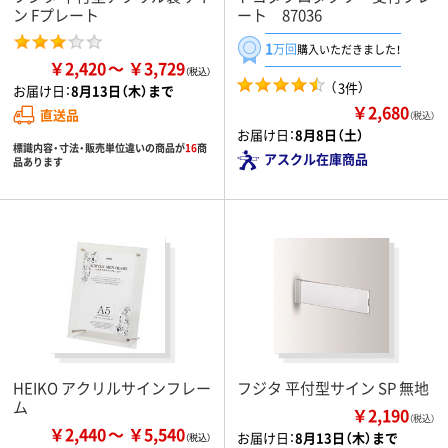
ン Fプレート
ート 87036
1
万回
購入いただきました！
￥2,420
￥3,729
（
）
3件
お届け日：
8月13日（木）まで
￥2,680
直送品
（税込）
お届け日：
8月8日（土）
標識内容・寸法・販売単位違いの商品が
16
商
アスクル在庫商品
品あります
HEIKO アクリルサインフレー
フジタ 平付型サイン SP 無地
ム
￥2,190
（税込）
￥2,440
￥5,540
お届け日：
8月13日（木）まで