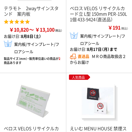
テラモト 2wayサインスタ
ベロス VELOS リサイクルカ
ンド 案内板
ード立 L型 150mm PER-150L
1個 433-9424（直送品）
￥191
￥10,820
￥13,100
（税込）
案内板/サインプレート/フ
お届け日：
8月8日（土）
ロアシール
案内板/サインプレート/フ
お届け日：
8月17日（月）まで
ロアシール
直送品
ＭＲＯ商品取扱店２
製品サイズ（mm）・販売単位違いの商品が
2
からお届け
商品あります
人気商品
ベロス VELOS リサイクルカ
えいむ MENU HOUSE 禁煙ス