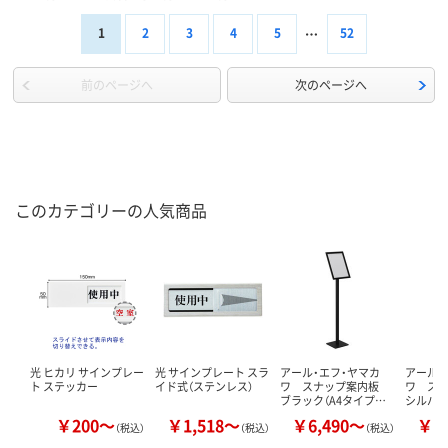
1
2
3
4
5
52
前のページへ
次のページへ
このカテゴリーの人気商品
光 ヒカリ サインプレー
光 サインプレート スラ
アール・エフ・ヤマカ
アール・
ト ステッカー
イド式（ステンレス）
ワ スナップ案内板
ワ ス
ブラック（A4タイプ…
シルバー
￥200～
￥1,518～
￥6,490～
￥6
（税込）
（税込）
（税込）