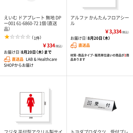
えいむ ドアプレート 無地 DP
アルファ かんたんフロアシー
ー001 61-6860-72 1個（直送
ル
品）
￥3,334
（税込）
（
）
1件
お届け日：
8月20日（木）
￥334
直送品
（税込）
お届け日：
8月20日（木）まで
材質・商品タイプ・販売単位違いの商品が
2
商
直送品
LAB & Healthcare
品あります
SHOPからお届け
フジタ 平付型アクリル製サイ
トヨダプロダクツ 受付プレ