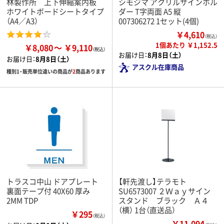
林製作所 上下伸縮案内板
シモジマ アクリルサインホル
ホワイトボードシートタイプ
ダー T字両面 A5 縦
（A4／A3）
007306272 1セット(4個)
￥4,610
（税込）
1個あたり ￥1,152.5
￥8,080
￥9,110
お届け日：
8月8日（土）
お届け日：
8月8日（土）
アスクル在庫商品
種別1・販売単位違いの商品が
2
商品あります
トラスコ中山 ドアプレート
【軒先渡し】テラモト
裏面テープ付 40X60 厚み
SU6573007 ２Ｗａｙサイン
2MM TDP
スタンド ブラック Ａ４
（横） 1台（直送品）
￥295
（税込）
￥11,094