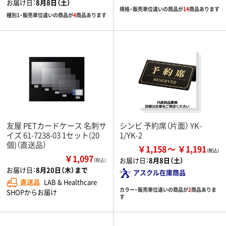
お届け日：
8月8日（土）
規格・販売単位違いの商品が
14
商品あります
種別1・販売単位違いの商品が
4
商品あります
友屋 PETカードケース 名刺サ
シンビ 予約席（片面） YK-
イズ 61-7238-03 1セット(20
1/YK-2
個)（直送品）
￥1,158
￥1,191
￥1,097
お届け日：
8月8日（土）
（税込）
お届け日：
8月20日（木）まで
アスクル在庫商品
直送品
LAB & Healthcare
カラー・販売単位違いの商品が
2
商品ありま
SHOPからお届け
す