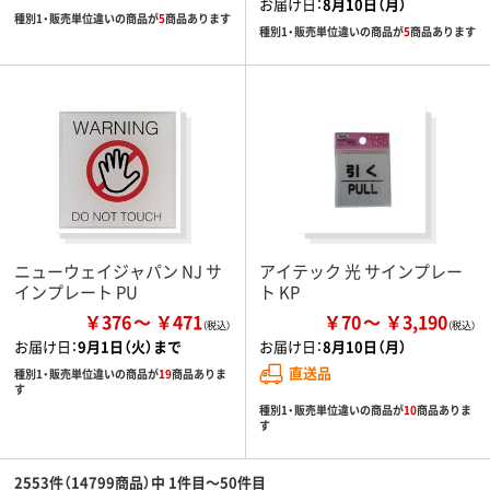
お届け日：
8月10日（月）
種別1・販売単位違いの商品が
5
商品あります
種別1・販売単位違いの商品が
5
商品あります
ニューウェイジャパン NJ サ
アイテック 光 サインプレー
インプレート PU
ト KP
￥376
￥471
￥70
￥3,190
お届け日：
9月1日（火）まで
お届け日：
8月10日（月）
直送品
種別1・販売単位違いの商品が
19
商品ありま
す
種別1・販売単位違いの商品が
10
商品ありま
す
2553件（14799商品）中 1件目～50件目