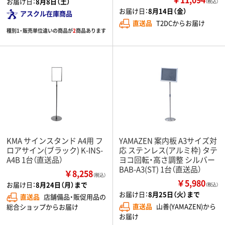
お届け日：
8月8日（土）
（税込）
お届け日：
8月14日（金）
アスクル在庫商品
直送品
T2DCからお届け
種別1・販売単位違いの商品が
2
商品あります
KMA サインスタンド A4用 フ
YAMAZEN 案内板 A3サイズ対
ロアサイン(ブラック) K-INS-
応 ステンレス(アルミ枠) タテ
A4B 1台（直送品）
ヨコ回転・高さ調整 シルバー
BAB-A3(ST) 1台（直送品）
￥8,258
（税込）
￥5,980
お届け日：
8月24日（月）まで
（税込）
お届け日：
8月25日（火）まで
直送品
店舗備品・販促用品の
直送品
山善(YAMAZEN)から
総合ショップからお届け
お届け