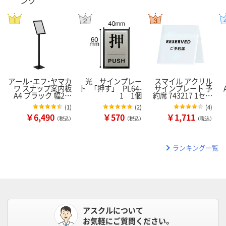
ング
アール・エフ・ヤマカ
光 サインプレー
スマイル アクリル
ワ スナップ案内板
ト 「押す」 PL64-
サインプレート 予
A4 ブラック 幅2…
1 1個
約席 743217 1セ…
(
1
)
(
2
)
(
4
)
￥6,490
￥570
￥1,711
（税込）
（税込）
（税込）
ランキング一覧
アスクルについて
お気軽にご質問ください。