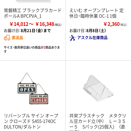
常磐精工 ブラックプラカード
えいむ オープンプレート 定
ポールA BPCPVA_1
休日・臨時休業 OC-1 1個
￥14,012
￥16,348
￥2,360
（税込）
お届け日：
8月21日（金）まで
お届け日：
8月8日（土）
直送品
アスクル在庫商品
サイズ・販売単位違いの商品が
2
商品ありま
す
リバーシブル サイン オープ
共栄プラスチック メタクリ
ン クローズド S455-174OC
ル豆カード立（中） Ｌー３５
DULTON/ダルトン
ー５ 5パック(25個入) （直