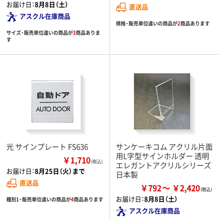
お届け日：
8月8日（土）
直送品
アスクル在庫商品
規格・販売単位違いの商品が
2
商品あります
サイズ・販売単位違いの商品が
3
商品ありま
す
光 サインプレート FS636
サンケーキコム アクリル片面
用L字型サインホルダー 透明
￥1,710
（税込）
エレガントアクリルシリーズ
お届け日：
8月25日（火）まで
日本製
直送品
￥792
￥2,420
お届け日：
8月8日（土）
種別1・販売単位違いの商品が
4
商品あります
アスクル在庫商品