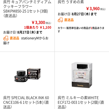
呉竹 キュアパンチミディアム
呉竹 うすめの素
クッキーフラワー
￥3,960
（税込）
SBKPM850-25 1セット(3個)
お届け日：
8月27日（木）まで
（直送品）
直送品
￥3,300
（税込）
1個あたり ￥1,100
カラー・販売単位違いの商品が
2
商品ありま
す
お届け日：
8月27日（木）まで
直送品
stationeryMからお
届け
呉竹 SPECIAL BLACK INK 60
呉竹 ミルキーの素WHITE
CNCE106-6 1セット(5本)（直
ECF172-003 1セット(2個)（直
送品）
送品）