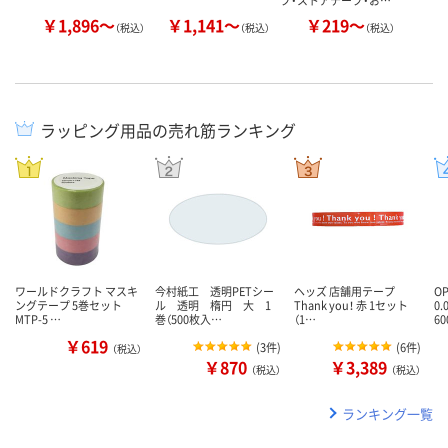
￥1,896～
￥1,141～
￥219～
￥
（税込）
（税込）
（税込）
ラッピング用品の売れ筋ランキング
ワールドクラフト マスキ
今村紙工 透明PETシー
ヘッズ 店舗用テープ
O
ングテープ 5巻セット
ル 透明 楕円 大 1
Thank you！ 赤 1セット
0
MTP-5 …
巻（500枚入…
（1…
6
￥619
(
3件
)
(
6件
)
（税込）
￥870
￥3,389
（税込）
（税込）
ランキング一覧