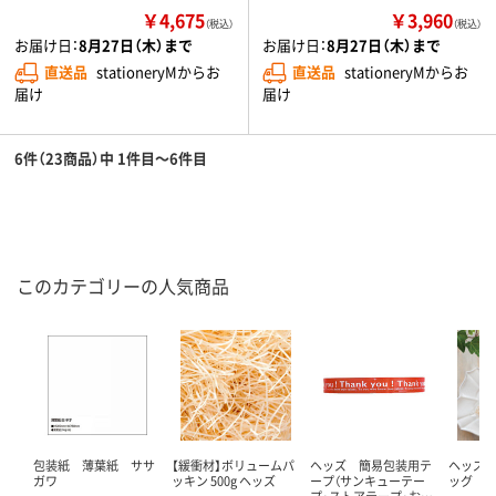
￥4,675
￥3,960
（税込）
（税込）
お届け日：
8月27日（木）まで
お届け日：
8月27日（木）まで
直送品
stationeryMからお
直送品
stationeryMからお
届け
届け
6件（23商品）中 1件目～6件目
このカテゴリーの人気商品
包装紙 薄葉紙 ササ
【緩衝材】ボリュームパ
ヘッズ 簡易包装用テ
ヘッズ 
ガワ
ッキン 500g ヘッズ
ープ（サンキューテー
ッグ
プ・ストアテープ・お…