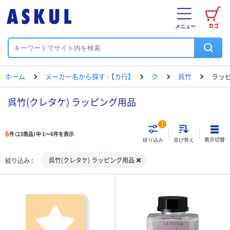
カゴ
メニュー
ホーム
メーカー名から探す - 【カ行】
ク
呉竹
ラッ
呉竹(クレタケ) ラッピング用品
1
6
件（23商品）中 1～6件を表示
表示切替
絞り込み
並び替え
呉竹(クレタケ) ラッピング用品
絞り込み