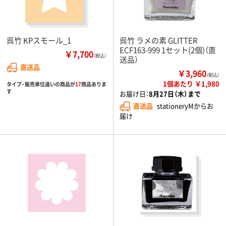
呉竹 KPスモール_1
呉竹 ラメの素 GLITTER
ECF163-999 1セット(2個)（直
￥7,700
（税込）
送品）
直送品
￥3,960
（税込）
1個あたり ￥1,980
タイプ・販売単位違いの商品が
17
商品ありま
す
お届け日：
8月27日（木）まで
直送品
stationeryMからお
届け