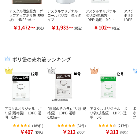
アスクル限定販売 ポ
アスクルオリジナル
アスクルオリジナル
アスク
ップアップポリ袋（規格
ロールポリ袋 長尺タ
ポリ袋（規格袋）
ポリ袋
袋） HDPE・半…
イプ
LDPE・透明 0.0…
LDPE・
￥1,472～
￥1,933～
￥102～
（税込）
（税込）
（税込）
ポリ袋の売れ筋ランキング
アスクルオリジナル ポ
「現場のチカラ」ポリ袋(規
アスクルオリジナル ポ
ポ
リ袋（規格袋） LDPE・透
格袋) LDPE・透明
リ袋（規格袋） LDPE・透
き
明 0.0…
0.03m…
明 0.0…
プ
(
189件
)
(
34件
)
(
217件
)
￥407
￥213
￥313
（税込）
（税込）
（税込）