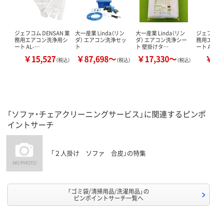
ジェフコム DENSAN 業
大一産業 Linda（リン
大一産業 Linda（リン
ジェフコム
務用エアコン洗浄用シ
ダ） エアコン洗浄セッ
ダ） エアコン洗浄シー
務用エ
ート AL-…
ト
ト 壁掛けタ…
ート AL
￥15,527
￥87,698～
￥17,330～
￥2
（税込）
（税込）
（税込）
「ソファ・チェアクリーニングサービス」に関連するピンポ
イントサーチ
「２人掛け ソファ 合皮」の特集
「ゴミ袋/清掃用品/洗濯用品」の
ピンポイントサーチ一覧へ