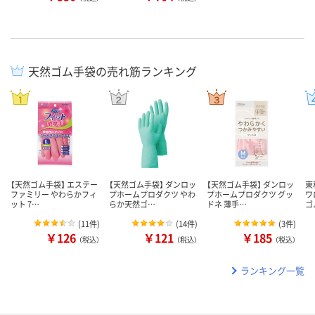
天然ゴム手袋の売れ筋ランキング
【天然ゴム手袋】 エステー
【天然ゴム手袋】 ダンロッ
【天然ゴム手袋】 ダンロッ
東
ファミリー やわらかフィ
プホームプロダクツ やわ
プホームプロダクツ グッ
ワ
ット 7…
らか天然ゴ…
ドネ 薄手…
ゴ
(
11件
)
(
14件
)
(
3件
)
￥126
￥121
￥185
（税込）
（税込）
（税込）
ランキング一覧