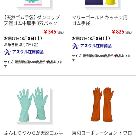
【天然ゴム手袋】 ダンロップ
マリーゴールド キッチン用
天然ゴム中厚手 3双パック
ゴム手袋
￥345
￥825
（税込）
（税込）
お届け日：
8月8日（土）
お届け日：
8月8日（土）
お急ぎ便：
8月7日（金）
アスクル在庫商品
アスクル在庫商品
サイズ・販売単位違いの商品が
2
商品ありま
す
サイズ・販売単位違いの商品が
2
商品ありま
す
ふんわりやわらか天然ゴム手
東和コーポレーション トワロ