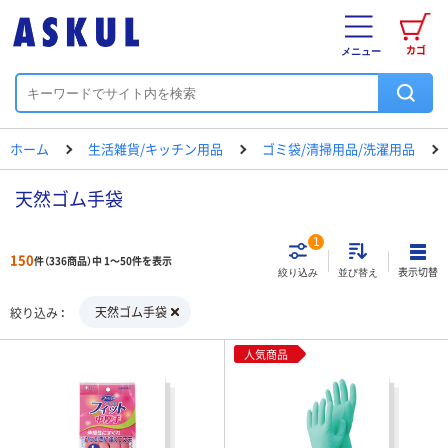
カゴ
メニュー
ホーム
生活雑貨/キッチン用品
ゴミ袋/清掃用品/洗濯用品
天然ゴム手袋
1
150
件（336商品）中 1～50件を表示
表示切替
絞り込み
並び替え
天然ゴム手袋
絞り込み
人気商品