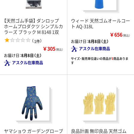
【天然ゴム手袋】 ダンロップ
ウィード 天然ゴムオールコー
ホームプロダクツ シンプルカ
ト AQ-318L
ラーズ ブラック M 8148 1双
￥656
（税込）
（
）
1件
お届け日：
8月8日（土）
￥305
アスクル在庫商品
（税込）
お届け日：
8月8日（土）
サイズ・販売単位違いの商品が
3
商品ありま
アスクル在庫商品
す
ヤマショウ ガーデングローブ
良品計画 無印良品 天然ゴム