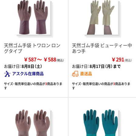
天然ゴム手袋 トワロン ロン
天然ゴム手袋 ビューティー中
グタイプ
あつ手
￥587
￥588
￥291
（税込）
お届け日：
8月8日（土）
お届け日：
8月17日（月）まで
アスクル在庫商品
直送品
サイズ・販売単位違いの商品が
3
商品ありま
サイズ・販売単位違いの商品が
3
商品ありま
す
す