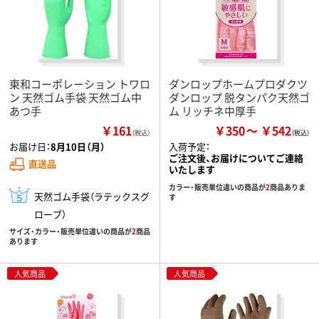
東和コーポレーション トワロ
ダンロップホームプロダクツ
ン 天然ゴム手袋 天然ゴム中
ダンロップ 脱タンパク天然ゴ
あつ手
ム リッチネ中厚手
￥161
￥350
￥542
（税込）
お届け日：
8月10日（月）
入荷予定：
ご注文後、お届けについてご連絡
直送品
いたします
カラー・販売単位違いの商品が
2
商品ありま
天然ゴム手袋（ラテックスグ
す
ローブ）
サイズ・カラー・販売単位違いの商品が
2
商品
あります
人気商品
人気商品