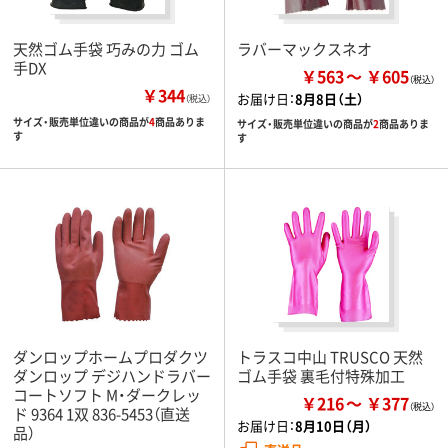
天然ゴム手袋 巧みの力 ゴム
ラバーマックスネオ
手DX
￥563
￥605
￥344
お届け日：
8月8日（土）
（税込）
サイズ・販売単位違いの商品が
4
商品ありま
サイズ・販売単位違いの商品が
2
商品ありま
す
す
ダンロップホームプロダクツ
トラスコ中山 TRUSCO 天然
ダンロップ デジハンドラバー
ゴム手袋 裏毛付特殊加工
コートソフト M・ダークレッ
￥216
￥377
ド 9364 1双 836-5453（直送
お届け日：
8月10日（月）
品）