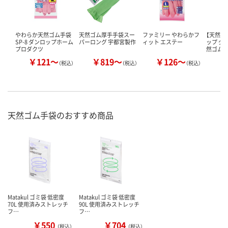
やわらか天然ゴム手袋
天然ゴム厚手手袋スー
ファミリー やわらかフ
【天然ゴ
SP-8 ダンロップホーム
パーロング 宇都宮製作
ィット エステー
ップ グ
プロダクツ
然ゴム 
￥121～
￥819～
￥126～
￥
（税込）
（税込）
（税込）
天然ゴム手袋のおすすめ商品
Matakul ゴミ袋 低密度
Matakul ゴミ袋 低密度
70L 使用済みストレッチ
90L 使用済みストレッチ
フ…
フ…
￥550
￥704
（税込）
（税込）