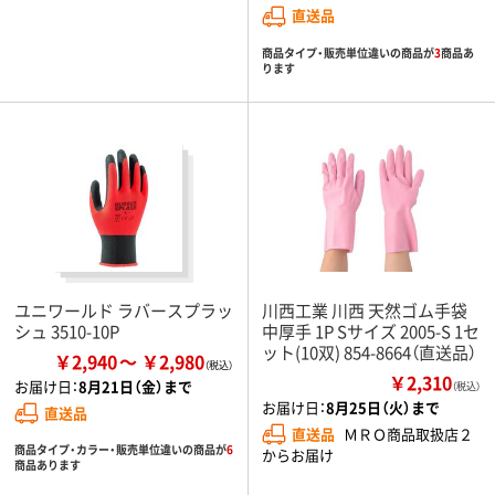
直送品
商品タイプ・販売単位違いの商品が
3
商品あ
ります
ユニワールド ラバースプラッ
川西工業 川西 天然ゴム手袋
シュ 3510-10P
中厚手 1P Sサイズ 2005-S 1セ
ット(10双) 854-8664（直送品）
￥2,940
￥2,980
￥2,310
お届け日：
8月21日（金）まで
（税込）
お届け日：
8月25日（火）まで
直送品
直送品
ＭＲＯ商品取扱店２
商品タイプ・カラー・販売単位違いの商品が
6
からお届け
商品あります