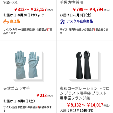
YGG-001
手袋 左右兼用
￥312
￥33,157
￥799
￥4,794
お届け日：
8月20日（木）まで
お届け日：
8月8日（土）
直送品
アスクル在庫商品
サイズ・カラー・販売単位違いの商品が
27
商
サイズ・販売単位違いの商品が
5
商品ありま
品あります
す
天然ゴムうす手
東和コーポレーション トワロ
ン ブラスト用手袋 ブラスト
￥213
（税込）
用手袋フランジ無
お届け日：
8月8日（土）
￥8,132
￥14,017
サイズ・販売単位違いの商品が
2
商品ありま
お届け日：
8月10日（月）
す