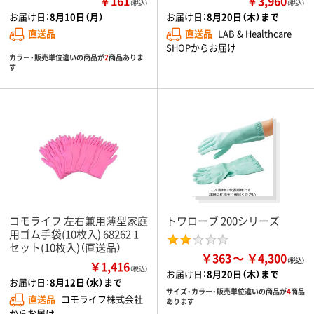
￥161
￥3,960
（税込）
（税込）
お届け日：
8月10日（月）
お届け日：
8月20日（木）まで
直送品
直送品
LAB & Healthcare
SHOPからお届け
カラー・販売単位違いの商品が
2
商品ありま
す
コモライフ 左右兼用薄型家庭
トワローブ 200シリーズ
用ゴム手袋(10枚入) 68262 1
セット(10枚入)（直送品）
￥363
￥4,300
￥1,416
（税込）
お届け日：
8月20日（木）まで
お届け日：
8月12日（水）まで
サイズ・カラー・販売単位違いの商品が
4
商品
直送品
コモライフ株式会社
あります
からお届け