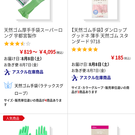
天然ゴム厚手手袋スーパーロ
【天然ゴム手袋】 ダンロップ
ング 宇都宮製作
グッドネ 薄手 天然ゴム スタ
ンダード 9718
￥819
￥4,095
￥185
お届け日：
8月8日（土）
（税込）
お届け日：
8月8日（土）
お急ぎ便：
8月7日（金）
お急ぎ便：
8月7日（金）
アスクル在庫商品
アスクル在庫商品
天然ゴム手袋（ラテックスグ
サイズ・カラーグループ・販売単位違いの商
品が
3
商品あります
ローブ）
サイズ・販売単位違いの商品が
4
商品ありま
す
人気商品