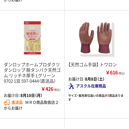
ダンロップホームプロダクツ
【天然ゴム手袋】 トワロン
ダンロップ 脱タンパク天然ゴ
￥616
（税込）
ム リッチネ厚手 Lグリーン
お届け日：
8月8日（土）
9702 1双 597-0444（直送品）
アスクル在庫商品
￥426
（税込）
お届け日：
8月10日（月）
サイズ・販売単位違いの商品が
3
商品ありま
す
直送品
ＭＲＯ商品取扱店２
からお届け