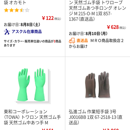
袋 オカモト
ン 天然ゴム手袋 トワローブ
天然ゴムあつ手ロング オレン
ジ M 215-O-M 1双 857-
￥122
1367（直送品）
（税込）
お届け日：
8月8日（土）
￥628
（税込）
アスクル在庫商品
お届け日：
8月10日（月）
直送品
ＭＲＯ商品取扱店２
サイズ・カラー・販売単位違いの商品が
3
商品
あります
からお届け
東和コーポレーション
弘進ゴム 作業短手袋 3号
（TOWA） トワロン 天然ゴム手
J0016BB 1双 67-2518-13（直
袋 天然ゴム中あつ手 M
送品）