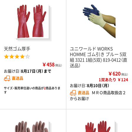
天然ゴム厚手
ユニワールド WORKS
HOMME ゴム引き ブルー 5双
組 3321 1組(5双) 819-0412（直
￥458
送品）
（税込）
お届け日：
8月17日（月）まで
￥620
（税込）
直送品
1双あたり ￥124
お届け日：
8月10日（月）
サイズ・販売単位違いの商品が
2
商品ありま
直送品
ＭＲＯ商品取扱店２
す
からお届け