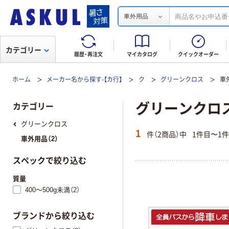
車外用品
カテゴリー
履歴・再注文
マイカタログ
クイックオーダー
ホーム
メーカー名から探す-【カ行】
ク
グリーンクロス
車
グリーンクロ
カテゴリー
グリーンクロス
1
件（2商品）中
1件目〜1
車外用品（2）
スペックで絞り込む
質量
400～500g未満（2）
ブランドから絞り込む