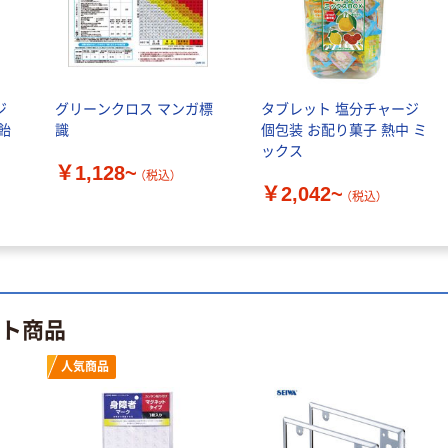
人気商品
ホースがねじれ
にくいホースリ
ール PRQ グリ
ーンライフ
￥5,478~
ジ
グリーンクロス マンガ標
タブレット 塩分チャージ
（税込）
飴
識
個包装 お配り菓子 熱中 ミ
ックス
￥1,128~
人気商品
（税込）
￥2,042~
（税込）
ジョイフル 洗車
スポンジ
￥137~
（税込）
人気商品
ット商品
呉工業 スーパー
シリコンスプレ
人気商品
ー 1072 1個
￥959
（税込）
カゴへ