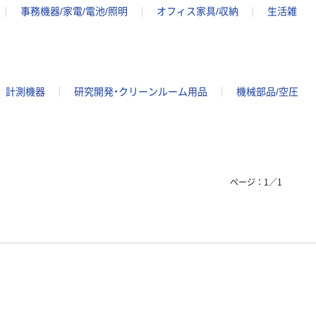
事務機器/家電/電池/照明
オフィス家具/収納
生活雑
計測機器
研究開発・クリーンルーム用品
機械部品/空圧
ページ：
1
／
1