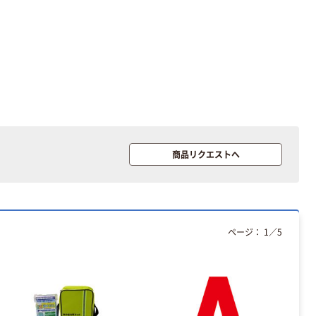
本気プライス
リス ベルクバ
ケツ 本体
￥578~
（税込）
商品リクエストへ
人気商品
リス ベルク バ
ケツ 8SB
￥228~
（税込）
ページ：
1
／
5
人気商品
ワコー 柄付洗車
スポンジ E026
E-026 1個