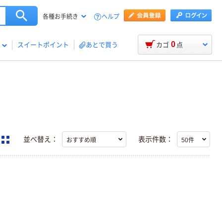
ヘルプ
各種お手続き
0
スイートポイント
あとで買う
カゴ
点
並べ替え：
表示件数：