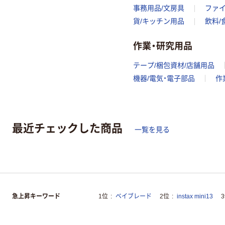
事務用品/文房具
ファ
貨/キッチン用品
飲料/
作業・研究用品
テープ/梱包資材/店舗用品
機器/電気・電子部品
作
最近チェックした商品
一覧を見る
急上昇キーワード
1位
ベイブレード
2位
instax mini13