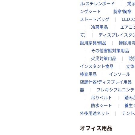
ル/スチレンボード
掲
ングシート
腕章/胸章
ストートバッグ
LED
冷房用品
エアコ
て）
ディスプレイスタ
設用家具/備品
掃除用
その他害獣対策用品
火災対策用品
防
インスタント食品
立体
検査用品
インソール
店舗什器/ディスプレイ用品
器
フレキシブルコンテ
吊りベルト
踏み
防水シート
養生
外多用途ネット
テント
オフィス用品