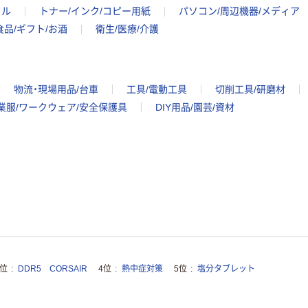
イル
トナー/インク/コピー用紙
パソコン/周辺機器/メディア
食品/ギフト/お酒
衛生/医療/介護
物流・現場用品/台車
工具/電動工具
切削工具/研磨材
業服/ワークウェア/安全保護具
DIY用品/園芸/資材
3位
DDR5 CORSAIR
4位
熱中症対策
5位
塩分タブレット