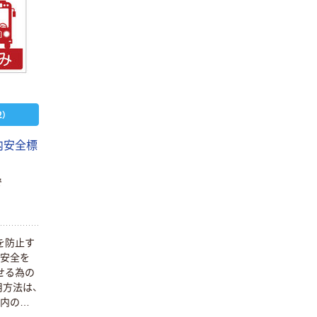
）
内安全標
で
を防止す
の安全を
せる為の
方法は、
車内の安
外側の目