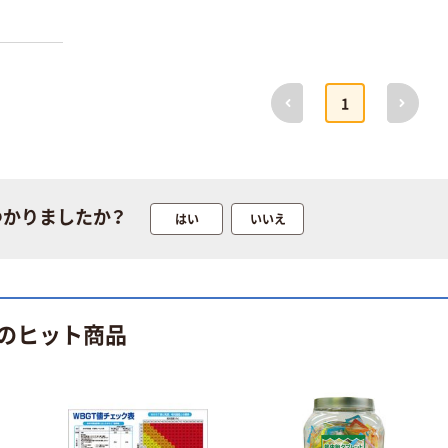
だけで
タイプな
です。
前へ
次へ
ウインドウォッ
人気商品
1
シャー液 0℃
ジョイフル メタ
GW01 2L 1本
リックサンシェ
￥298
ード
（税込）
￥585~
（税込）
カゴへ
つかりましたか？
はい
いいえ
オリジナル
人気商品
対馬海洋プラ配
ハック 傘型サン
合 バケツ 広口
シェード軽自動
オーシャンブル
のヒット商品
車タイプ
ー 9L 1セット（1
￥1,800
（税込）
HAC4014 1個
個×3）リス（寄付
￥1,316
（税込）
（直送品）
金付き） オリジ
カゴへ
ナル
カゴへ