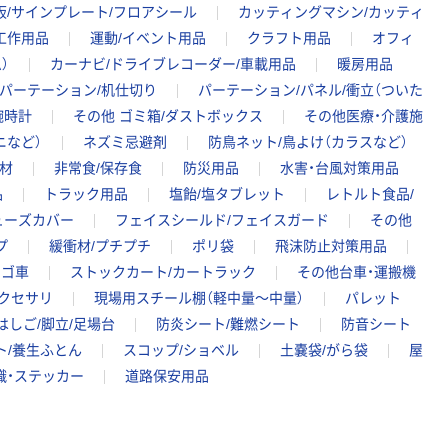
板/サインプレート/フロアシール
カッティングマシン/カッティ
工作用品
運動/イベント用品
クラフト用品
オフィ
）
カーナビ/ドライブレコーダー/車載用品
暖房用品
パーテーション/机仕切り
パーテーション/パネル/衝立（ついた
腕時計
その他 ゴミ箱/ダストボックス
その他医療・介護施
ニなど）
ネズミ忌避剤
防鳥ネット/鳥よけ（カラスなど）
材
非常食/保存食
防災用品
水害・台風対策用品
品
トラック用品
塩飴/塩タブレット
レトルト食品/
ューズカバー
フェイスシールド/フェイスガード
その他
プ
緩衝材/プチプチ
ポリ袋
飛沫防止対策用品
カゴ車
ストックカート/カートラック
その他台車・運搬機
クセサリ
現場用スチール棚（軽中量～中量）
パレット
はしご/脚立/足場台
防炎シート/難燃シート
防音シート
ト/養生ふとん
スコップ/ショベル
土嚢袋/がら袋
屋
識・ステッカー
道路保安用品