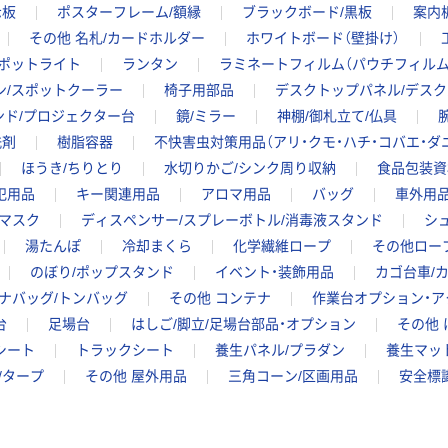
示板
ポスターフレーム/額縁
ブラックボード/黒板
案内
その他 名札/カードホルダー
ホワイトボード（壁掛け）
スポットライト
ランタン
ラミネートフィルム（パウチフィルム
ン/スポットクーラー
椅子用部品
デスクトップパネル/デスク
ンド/プロジェクター台
鏡/ミラー
神棚/御札立て/仏具
洗剤
樹脂容器
不快害虫対策用品（アリ・クモ・ハチ・コバエ・ダ
ほうき/ちりとり
水切りかご/シンク周り収納
食品包装資
犯用品
キー関連用品
アロマ用品
バッグ
車外用
マスク
ディスペンサー/スプレーボトル/消毒液スタンド
シ
湯たんぽ
冷却まくら
化学繊維ロープ
その他ロー
のぼり/ポップスタンド
イベント・装飾用品
カゴ台車/
ナバッグ/トンバッグ
その他 コンテナ
作業台オプション・ア
台
足場台
はしご/脚立/足場台部品・オプション
その他 
シート
トラックシート
養生パネル/プラダン
養生マッ
/タープ
その他 屋外用品
三角コーン/区画用品
安全標