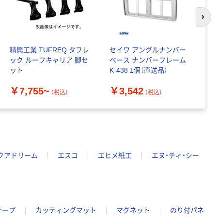
次の
精興工業 TUFREQ タフレ
セイワ アングルナンバー
星
ック ルーフキャリア 脚セ
ベース ナンバーフレーム
ク
ット
K-438 1個（直送品）
￥
￥7,755~
￥3,542
（税込）
（税込）
クアドリーム
エスコ
エヒメ紙工
エヌ・ティ・シー
テープ
カッティングマット
マグネット
のり付パネ