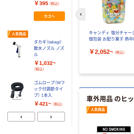
￥395
（税込）
ロミニ クルマ用
￥1,028~
カゴへ
前のスライドへ
（税込）
アイスス
キャンディ 塩分チャー
人気商品
人気商品
ット
個包装 お配り菓子 熱中
タカギ（takagi）
ワコー PVA吸水
セット（直
散水ノズル ノズ
クロス CC-2
￥2,052~
（税込）
ル
￥456~
）
（税込）
￥1,032~
（税込）
リス ベルクバ
ケツ フタ
ゴムロープ（Wフ
￥238~
ック付調節タイ
（税込）
プ） 1本入
車外用品 のヒ
￥421~
（税込）
人気商品