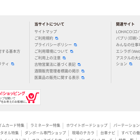
当サイトについて
関連サイト
アスクルについてお気軽にご質問ください
サイトマップ
LOHACO（ロ
ご利用規約
パプリ（印刷・
プライバシーポリシー
みんなの仕事
対する基本方
ご利用環境について
エシラボ（We
ご利用上の注意
アスクルの大
リティ
ション
古物営業法に基づく表記
酒類販売管理者標識の掲示
医薬品の販売に関する表示
イムカード特集
ラミネーター特集
ホワイトボードショップ
パーテーション
タオル特集
ダンボール専門ショップ
現場のチカラ
台車ナビ
すべての働