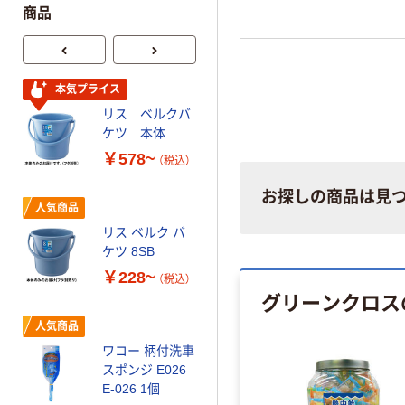
商品
立つところに本製品を貼る
す。シート状のマグネット
ので、取付け取り外しも簡単
本気プライス
人気商品
リス ベルクバ
八ッ矢工業 PP
ケツ 本体
カーウォッシュ
44520 1個
￥578~
（税込）
￥790
（税込）
お探しの商品は見
人気商品
カゴへ
リス ベルク バ
ケツ 8SB
オリジナル
￥228~
（税込）
グリーンクロス
重光商事 マイ
クロファイバー
人気商品
タオル洗車用
ワコー 柄付洗車
300×500mm
￥558~
（税込）
スポンジ E026
アスクル限定
E-026 1個
ニトムズ コロコ