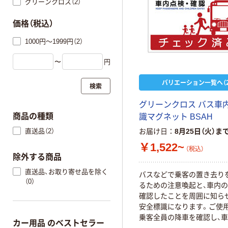
グリーンクロス（2）
価格（税込）
1000円～1999円（2）
〜
円
バリエーション一覧へ（2
検索
グリーンクロス バス車
商品の種類
識マグネット BSAH
直送品（2）
お届け日
8月25日（火）ま
￥1,522~
（税込）
除外する商品
直送品、お取り寄せ品を除く
バスなどで乗客の置き去り
（0）
るための注意喚起と、車内
確認したことを周囲に知ら
安全標識になります。ご使用
乗客全員の降車を確認し、
カー用品 のベストセラー
全をチェックしたら、車体