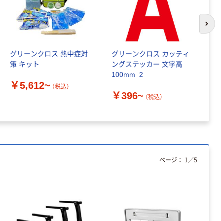
￥395
（税込）
カゴへ
次の
グリーンクロス 熱中症対
グリーンクロス カッティ
グ
人気商品
策 キット
ングステッカー 文字高
ン
タカギ（takagi）
100mm_2
1
散水ノズル ノズ
￥5,612~
（税込）
ル
￥396~
￥
（税込）
￥1,032~
（税込）
ゴムロープ（Wフ
ック付調節タイ
プ） 1本入
ページ：
1
／
5
￥421~
（税込）