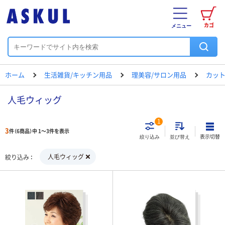
カゴ
メニュー
ホーム
生活雑貨/キッチン用品
理美容/サロン用品
カット
人毛ウィッグ
1
3
件（6商品）中 1～3件を表示
表示切替
絞り込み
並び替え
人毛ウィッグ
絞り込み