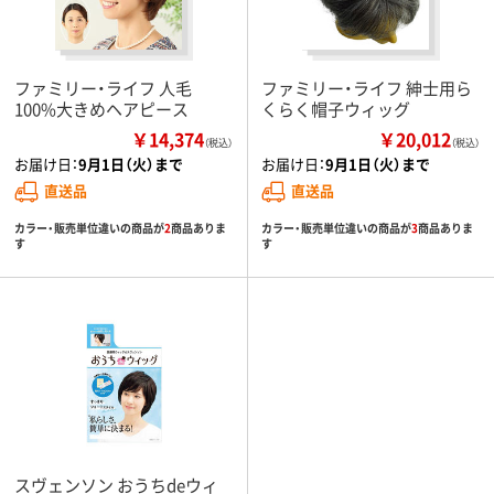
ファミリー・ライフ 人毛
ファミリー・ライフ 紳士用ら
100%大きめヘアピース
くらく帽子ウィッグ
￥14,374
￥20,012
（税込）
（税込）
お届け日：
9月1日（火）まで
お届け日：
9月1日（火）まで
直送品
直送品
カラー・販売単位違いの商品が
2
商品ありま
カラー・販売単位違いの商品が
3
商品ありま
す
す
スヴェンソン おうちdeウィ