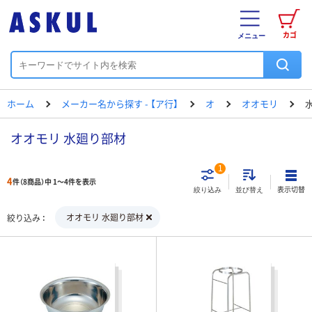
カゴ
メニュー
ホーム
メーカー名から探す - 【ア行】
オ
オオモリ
オオモリ 水廻り部材
1
4
件（8商品）中 1～4件を表示
表示切替
絞り込み
並び替え
オオモリ 水廻り部材
絞り込み