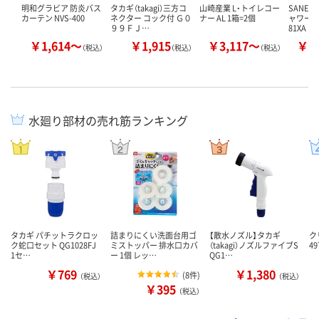
明和グラビア 防炎バス
タカギ（takagi）三方コ
山崎産業 L・トイレコー
SANEI
カーテン NVS-400
ネクター コック付 Ｇ０
ナー AL 1箱=2個
ャワーヘッ
９９ＦＪ…
81XA
￥1,614～
￥1,915
￥3,117～
￥1
（税込）
（税込）
（税込）
水廻り部材の売れ筋ランキング
タカギ パチットラクロッ
詰まりにくい洗面台用ゴ
【散水ノズル】タカギ
ク
ク蛇口セット QG1028FJ
ミストッパー 排水口カバ
（takagi）ノズルファイブS
49
1セ…
ー 1個 レッ…
QG1…
￥769
￥1,380
(
8件
)
（税込）
（税込）
￥395
（税込）