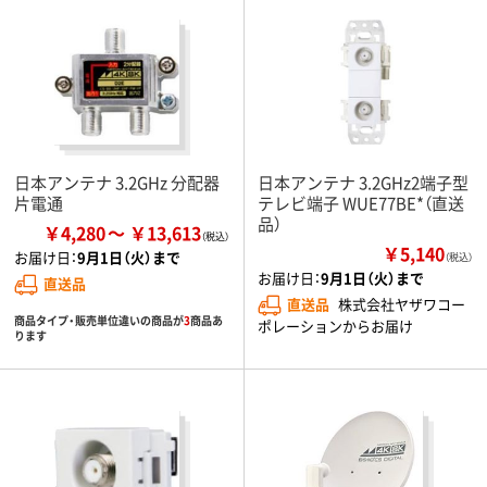
日本アンテナ 3.2GHz 分配器
日本アンテナ 3.2GHz2端子型
片電通
テレビ端子 WUE77BE*（直送
品）
￥4,280
￥13,613
￥5,140
お届け日：
9月1日（火）まで
（税込）
お届け日：
9月1日（火）まで
直送品
直送品
株式会社ヤザワコー
商品タイプ・販売単位違いの商品が
3
商品あ
ポレーションからお届け
ります