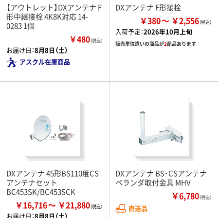
【アウトレット】DXアンテナ F
DXアンテナ F形接栓
形中継接栓 4K8K対応 14-
￥380
￥2,556
0283 1個
入荷予定：
2026年10月上旬
￥480
（税込）
販売単位違いの商品が
2
商品あります
お届け日：
8月8日（土）
アスクル在庫商品
DXアンテナ 45形BS110度CS
DXアンテナ BS・CSアンテナ
アンテナセット
ベランダ取付金具 MHV
BC453SK/BC453SCK
￥6,780
（税込）
￥16,716
￥21,880
直送品
お届け日：
8月8日（土）