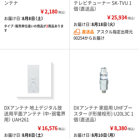
ンテナ
テレビチューナー SK-TVU 1
個（直送品）
￥2,180
（税込）
￥25,934
お届け日：
8月8日（土）
（税込）
お届け日：
8月18日（火）
タイプ・販売単位違いの商品が
2
商品ありま
す
直送品
アスクル指定出荷元
00254からお届け
DXアンテナ 地上デジタル放
DXアンテナ 家庭用 UHFブー
送用平面アンテナ （中・弱電界
スター (F形接栓形) U20L3C 1
用） UAH261
個（直送品）
￥16,576
￥8,380
（税込）
（税込）
お届け日：
8月8日（土）
お届け日：
8月10日（月）