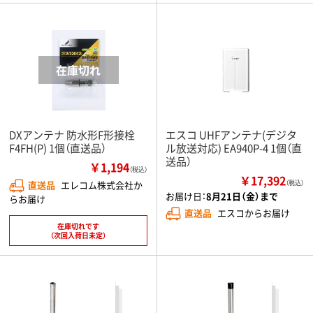
DXアンテナ 防水形F形接栓
エスコ UHFアンテナ(デジタ
F4FH(P) 1個（直送品）
ル放送対応) EA940P-4 1個（直
送品）
￥1,194
（税込）
￥17,392
直送品
エレコム株式会社か
（税込）
お届け日：
8月21日（金）まで
らお届け
直送品
エスコからお届け
在庫切れです
（次回入荷日未定）