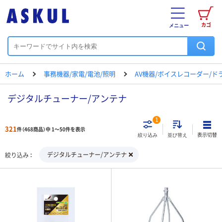
カゴ
メニュー
ホーム
事務機器/家電/電池/照明
AV機器/ボイスレコーダー/ド
デジタルチューナー/アンテナ
1
321
件（468商品）中 1～50件を表示
表示切替
絞り込み
並び替え
デジタルチューナー/アンテナ
絞り込み