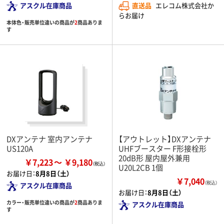
アスクル在庫商品
直送品
エレコム株式会社か
らお届け
本体色・販売単位違いの商品が
2
商品ありま
す
DXアンテナ 室内アンテナ
【アウトレット】DXアンテナ
US120A
UHFブースター F形接栓形
20dB形 屋内屋外兼用
￥7,223
￥9,180
U20L2CB 1個
お届け日：
8月8日（土）
￥7,040
（税込）
アスクル在庫商品
お届け日：
8月8日（土）
カラー・販売単位違いの商品が
2
商品ありま
アスクル在庫商品
す