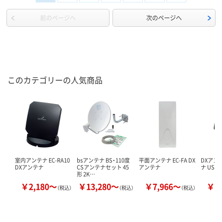
前のページへ
次のページへ
このカテゴリーの人気商品
室内アンテナ EC-RA10
bsアンテナ BS・110度
平面アンテナ EC-FA DX
DXアン
DXアンテナ
CSアンテナセット 45
アンテナ
ナ US10
形 2K…
￥2,180～
￥13,280～
￥7,966～
￥3
（税込）
（税込）
（税込）