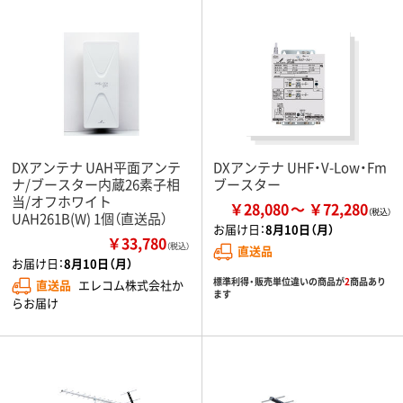
DXアンテナ UAH平面アンテ
DXアンテナ UHF・V-Low・Fm
ナ/ブースター内蔵26素子相
ブースター
当/オフホワイト
￥28,080
￥72,280
UAH261B(W) 1個（直送品）
お届け日：
8月10日（月）
￥33,780
（税込）
直送品
お届け日：
8月10日（月）
標準利得・販売単位違いの商品が
2
商品あり
直送品
エレコム株式会社か
ます
らお届け