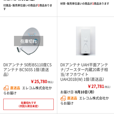
材質・販売単位違いの商品が
2
商品あります
付属品・販売単位違いの商品が
2
商品ありま
す
DXアンテナ 50形BS110度CS
DXアンテナ UAH平面アンテ
アンテナ BC503S 1個（直送
ナ/ブースター内蔵20素子相
品）
当/オフホワイト
UAH201B(W) 1個（直送品）
￥25,780
（税込）
￥27,781
直送品
エレコム株式会社か
（税込）
お届け日：
8月10日（月）
らお届け
直送品
エレコム株式会社か
らお届け
在庫切れです
（次回入荷日未定）