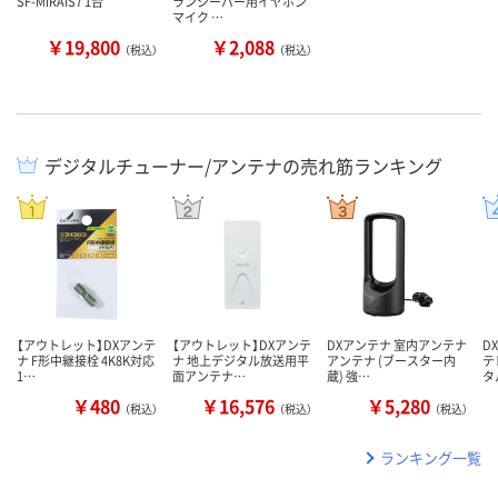
SF-MIRAIS7 1台
ランシーバー用イヤホン
マイク …
￥19,800
￥2,088
（税込）
（税込）
デジタルチューナー/アンテナの売れ筋ランキング
【アウトレット】DXアンテ
【アウトレット】DXアンテ
DXアンテナ 室内アンテナ
D
ナ F形中継接栓 4K8K対応
ナ 地上デジタル放送用平
アンテナ (ブースター内
テ
1…
面アンテナ…
蔵) 強…
タ
￥480
￥16,576
￥5,280
（税込）
（税込）
（税込）
ランキング一覧