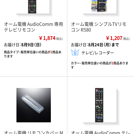
オーム電機 AudioComm 専用
オーム電機 シンプルTVリモ
テレビリモコン
コン R580
￥1,874
￥1,207
（税込）
（税込）
お届け日：
8月9日（日）
お届け日：
8月24日（月）まで
商品タイプ・販売単位違いの商品が
2
商品あ
テレビ/レコーダー
ります
カラー・販売単位違いの商品が
2
商品ありま
す
オーム電機 リモコンカバー M
オーム電機 AudioComm テレ