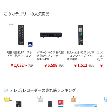
このカテゴリーの人気商品
朝日電器 ELPA テレ
グリーンハウス 据え置
ELPA（エルパ） テレビリ
エレコム
ビ用 汎用リモコン
き型DVDプレーヤー
モコン シャープ・アク
モコン/
GH-DVP1L…
オス用 R…
応/ブラ
￥1,032～
￥6,598
￥1,512
￥1
（税込）
（税込）
（税込）
テレビ/レコーダーの売れ筋ランキング