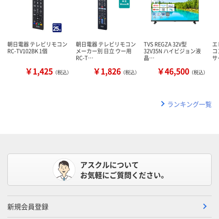
朝日電器 テレビリモコン
朝日電器 テレビリモコン
TVS REGZA 32V型
エ
RC-TV102BK 1個
メーカー別 日立 ウー用
32V35N ハイビジョン液
コ
RC-T…
晶…
サ
￥1,425
￥1,826
￥46,500
（税込）
（税込）
（税込）
ランキング一覧
アスクルについて
お気軽にご質問ください。
新規会員登録