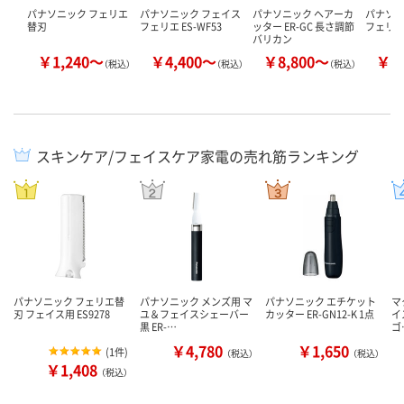
パナソニック フェリエ
パナソニック フェイス
パナソニック ヘアーカ
パナソニ
替刃
フェリエ ES-WF53
ッター ER-GC 長さ調節
フェリエ 
バリカン
￥1,240～
￥4,400～
￥8,800～
￥5
（税込）
（税込）
（税込）
スキンケア/フェイスケア家電の売れ筋ランキング
パナソニック フェリエ替
パナソニック メンズ用 マ
パナソニック エチケット
マ
刃 フェイス用 ES9278
ユ＆フェイスシェーバー
カッター ER-GN12-K 1点
イ
黒 ER-…
ゴ
￥4,780
￥1,650
(
1件
)
（税込）
（税込）
￥1,408
（税込）