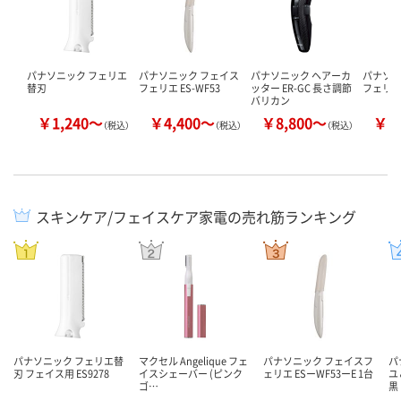
パナソニック フェリエ
パナソニック フェイス
パナソニック ヘアーカ
パナソニ
替刃
フェリエ ES-WF53
ッター ER-GC 長さ調節
フェリエ 
バリカン
￥1,240～
￥4,400～
￥8,800～
￥5
（税込）
（税込）
（税込）
スキンケア/フェイスケア家電の売れ筋ランキング
パナソニック フェリエ替
マクセル Angelique フェ
パナソニック フェイスフ
パ
刃 フェイス用 ES9278
イスシェーバー (ピンク
ェリエ ESーWF53ーE 1台
ユ
ゴ…
黒 