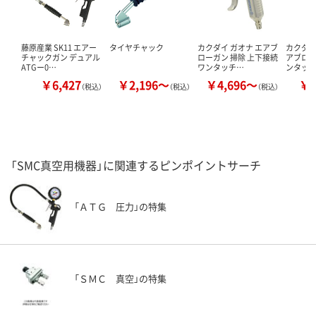
藤原産業 SK11 エアー
タイヤチャック
カクダイ ガオナ エアブ
カクダイ 
チャックガン デュアル
ローガン 掃除 上下接続
アブロー
ATGー0…
ワンタッチ…
ンタッ
￥6,427
￥2,196～
￥4,696～
￥1
（税込）
（税込）
（税込）
「SMC真空用機器」に関連するピンポイントサーチ
「ＡＴＧ 圧力」の特集
「ＳＭＣ 真空」の特集