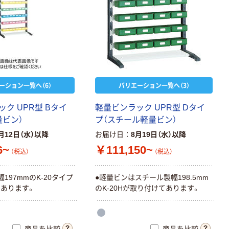
ーション一覧へ（6）
バリエーション一覧へ（3）
ク UPR型 Bタイ
軽量ビンラック UPR型 Dタイ
量ビン）
プ（スチール軽量ビン）
月12日（水）以降
お届け日
8月19日（水）以降
6~
￥111,150~
（税込）
（税込）
197mmのK-20タイプ
●軽量ビンはスチール製幅198.5mm
あります。
のK-20Hが取り付けてあります。
商品を比較
商品を比較