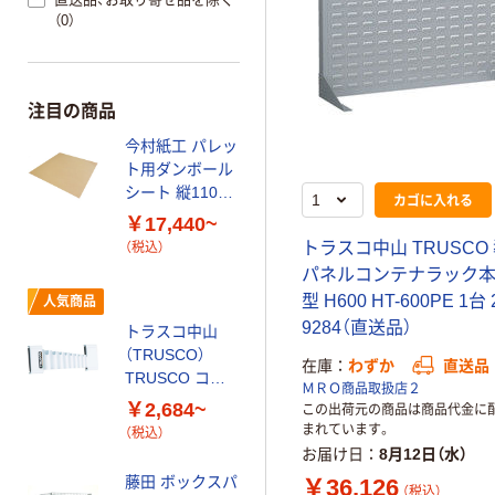
（0）
注目の商品
今村紙工 パレッ
ト用ダンボール
シート 縦1100×
カゴに入れる
横1100mm
￥17,440~
トラスコ中山 TRUSCO
（税込）
パネルコンテナラック本
型 H600 HT-600PE 1台 
人気商品
9284（直送品）
トラスコ中山
（TRUSCO）
在庫
わずか
直送品
TRUSCO コバ
ＭＲＯ商品取扱店２
ンザメ マグネッ
￥2,684~
この出荷元の商品は商品代金に
ト ハンガー
まれています。
（税込）
KBZ
お届け日
8月12日（水）
藤田 ボックスパ
￥36,126
（税込）