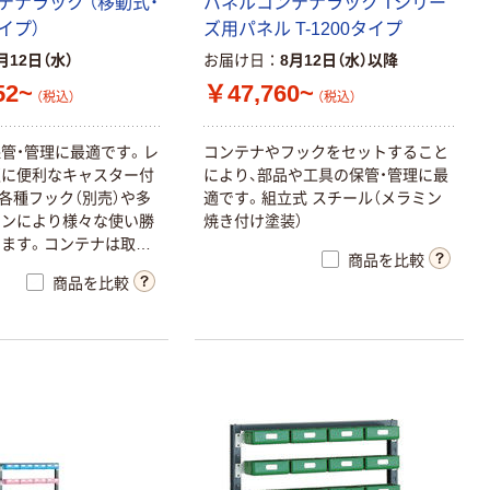
テナラック （移動式・
パネルコンテナラック Tシリー
イプ）
ズ用パネル T-1200タイプ
月12日（水）
お届け日
8月12日（水）以降
52~
￥47,760~
（税込）
（税込）
管・管理に最適です。レ
コンテナやフックをセットすること
更に便利なキャスター付
により、部品や工具の保管・管理に最
各種フック（別売）や多
適です。組立式 スチール（メラミン
ョンにより様々な使い勝
焼き付け塗装）
ます。コンテナは取り
商品を比較
びが可能です。コンテ
商品を比較
別売）を取付け可能で、
入るのを防げます。中
）、シリンダ錠（合鍵付）