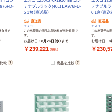
0mm コン
エスコ 1250x570x1950mm コン
エスコ 1250
76FD-
テナプルラック(40L) EA976FD-
テナプルラック
5 1台（直送品）
6 1台（直送
直送品
直送品
エスコ
エスコ
社負担で
この出荷元の商品は配送料が当社負担で
この出荷元の
す。
す。
で
お届け日
8月26日（水）まで
お届け日
8
￥239,221
￥230,5
（税込）
比較
商品を比較