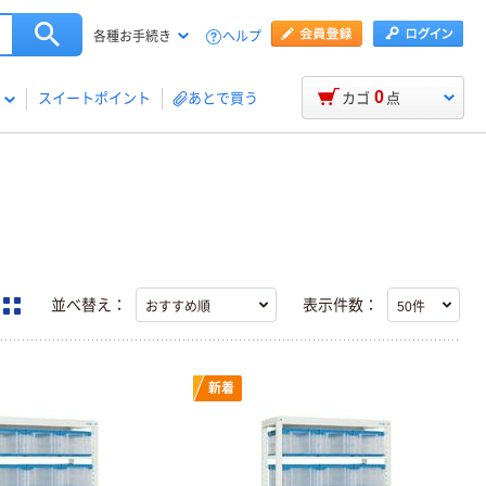
ヘルプ
各種お手続き
0
スイートポイント
あとで買う
カゴ
点
並べ替え：
表示件数：
新着