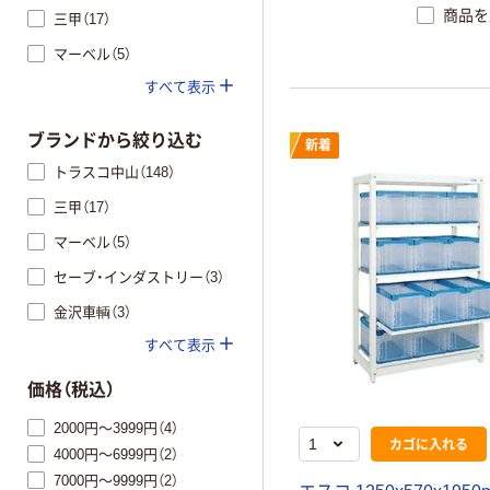
商品を
三甲（17）
マーベル（5）
すべて表示
ブランドから絞り込む
新着
トラスコ中山（148）
三甲（17）
マーベル（5）
セーブ・インダストリー（3）
金沢車輌（3）
すべて表示
価格（税込）
2000円～3999円（4）
カゴに入れる
4000円～6999円（2）
7000円～9999円（2）