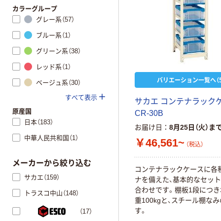
カラーグループ
グレー系（57）
ブルー系（1）
グリーン系（38）
レッド系（1）
バリエーション一覧へ（5
ベージュ系（30）
すべて表示
サカエ コンテナラック
原産国
CR-30B
日本（183）
お届け日
8月25日（火）ま
中華人民共和国（1）
￥46,561~
（税込）
メーカーから絞り込む
コンテナラックケースに各
サカエ（159）
ナを備えた、基本的なセッ
合わせです。棚板1段につ
トラスコ中山（148）
重100kgと、スチール棚な
す。
（17）