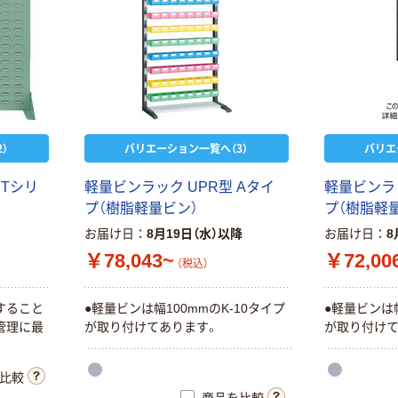
）
バリエーション一覧へ（3）
バリエ
Tシリ
軽量ビンラック UPR型 Aタイ
軽量ビンラッ
プ（樹脂軽量ビン）
プ（樹脂軽
お届け日
8月19日（水）以降
お届け日
8
￥78,043~
￥72,00
（税込）
すること
●軽量ビンは幅100mmのK-10タイプ
●軽量ビンは幅
管理に最
が取り付けてあります。
が取り付けて
比較
商品を比較