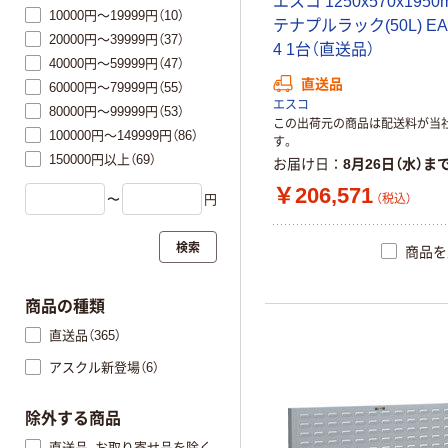
エスコ 1250x570x195
10000円～19999円（10）
テナプルラック(50L) EA9
20000円～39999円（37）
4 1台（直送品）
40000円～59999円（47）
直送品
60000円～79999円（55）
エスコ
80000円～99999円（53）
この出荷元の商品は配送料が当
100000円～149999円（86）
す。
150000円以上（69）
お届け日
8月26日（水）ま
￥206,571
（税込）
〜
円
検索
商品を
商品の種類
直送品（365）
アスクル新登場（6）
除外する商品
直送品、お取り寄せ品を除く