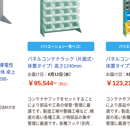
バリエーション一覧へ（2）
バリエ
パネルコンテナラック （片面式・
パネルコン
 導電性
床置タイプ） 高さ1240mm
床置タイプ）
体 卓上
お届け日
8月12日（水）
お届け日
8
286-
￥95,544~
￥123,2
（税込）
コンテナやフックをセットすること
コンテナや
により部品や工具の保管・管理に最
により部品や
配送料が含
適です。製造工場や整備工場など、頻
適です。製造
度の高い各種工具、小物部品の集中
度の高い各種
管理に最適です。各種フック（別売）
管理に最適で
や多数のオプションにより様々な使
や多数のオ