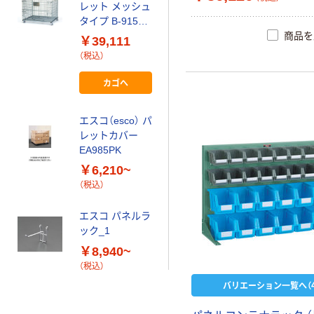
レット メッシュ
タイプ B-915M
商品を
1台（直送品）
￥39,111
（税込）
カゴへ
エスコ（esco） パ
レットカバー
EA985PK
￥6,210~
（税込）
エスコ パネルラ
ック_1
￥8,940~
（税込）
バリエーション一覧へ（4