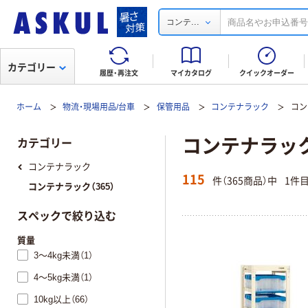
...
コンテ
カテゴリー
履歴・再注文
マイカタログ
クイックオーダー
ホーム
物流・現場用品/台車
保管用品
コンテナラック
コン
コンテナラッ
カテゴリー
コンテナラック
115
件（365商品）中
1件
コンテナラック（365）
スペックで絞り込む
質量
3～4kg未満（1）
4～5kg未満（1）
10kg以上（66）