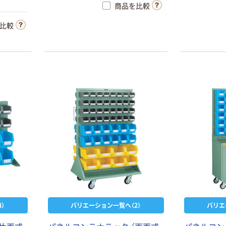
商品を比較
い勝手に対応できます。コンテナは
い勝手に対応
取り外して持ち運びが可能です。コ
取り外して持
比較
ンテナにはフタ（別売）を取付可能
ンテナにはフ
で、ホコリなどが入るのを防げます。
で、ホコリな
コンテナには
可能
）
バリエーション一覧へ（2）
バリエ