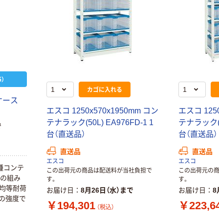
）
カゴに入れる
ケース
エスコ 1250x570x1950mm コン
エスコ 1250
テナラック(50L) EA976FD-1 1
テナラック(40
で
台（直送品）
台（直送品）
直送品
直送品
エスコ
エスコ
種コンテ
この出荷元の商品は配送料が当社負担で
この出荷元の
トの組み
す。
す。
き均等耐荷
お届け日
8月26日（水）まで
お届け日
8
みの強度で
￥194,301
￥223,6
（税込）