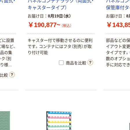
片面式・
パネルコンテナラック （両面式・
パネルコン
キャスタータイプ）
保管庫付タ
お届け日
8月19日（水）
お届け日
8
￥190,877~
￥143,8
（税込）
どに設置
キャスター付で移動させるのに便利
部品などの保
場など、
です。コンテナにはフタ（別売）が取
イアウト変
部品の集
り付け可能
タイプです。
ク（別
数のオプシ
商品を比較
より様々
手に対応でき
。コンテ
外して持ち運
比較
可能で
ナにはフタ（
）を取付
ホコリなどが
るのを防
棚1枚（金具付