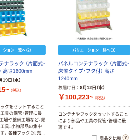
ーション一覧へ（2）
バリエーション一覧へ（3）
テナラック （片面式・
パネルコンテナラック （片面式・
 高さ1600mm
床置タイプ・フタ付） 高さ
1240mm
月19日（水）
お届け日
8月12日（水）
15~
（税込）
￥100,223~
（税込）
フックをセットすること
工具の保管・管理に最
コンテナやフックをセットすること
工場や整備工場など、頻
により部品や工具の保管・管理に最
工具、小物部品の集中
適です。
す。各種フック（別売）
商品を比較
プションにより様々な使