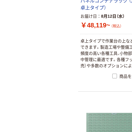
パネルコンテナラック （
卓上タイプ）
お届け日
8月12日（水）
￥48,119~
（税込）
卓上タイプで作業台の上な
できます。製造工場や整備工
頻度の高い各種工具、小物
中管理に最適です。各種フッ
売）や多数のオプションに
な使い勝手に対応できます
商品を
ナは取り外して持ち運びが
す。コンテナにはフタ（別売
け可能で、ホコリなどが入
げます。