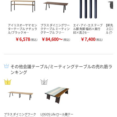
アイリスオーヤマ セン
プラス ダイニングワー
エイ・アイ・エス テーブ
【軒先渡し
ターテーブル ナチュラ
クテーブル ミーティン
ル脚 角脚 幅85×奥行
２口コ
ル/ブラック H…
グテーブル フリ…
85×高さ6…
ル (T…
￥6,578
￥84,600～
￥7,400
￥
（税込）
（税込）
（税込）
その他会議テーブル/ミーティングテーブルの売れ筋ラ
ンキング
プラス ダイニングワーク
LOGOS Life ロール膳テー