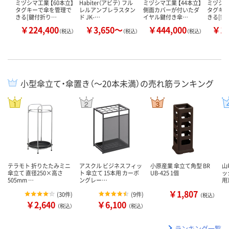
ミヅシマ工業 【60本立】
Habiter（アビテ） フル
ミヅシマ工業 【44本立】
ミヅシマ
タグキーで傘を管理で
レルアンブレラスタン
側面カバーが付いたダ
タグキ
きる[鍵付折り…
ド JK-…
イヤル鍵付き傘…
きる[鍵
￥224,400
￥3,650～
￥444,000
￥12
（税込）
（税込）
（税込）
小型傘立て・傘置き（～20本未満）の売れ筋ランキング
テラモト 折りたたみミニ
アスクル ビジネスフィッ
小原産業 傘立て角型 BR
山
傘立て 直径250×高さ
ト 傘立て 15本用 カーボ
UB-425 1個
ッ
505mm …
ングレー…
用
￥1,807
(
30件
)
(
9件
)
（税込）
￥2,640
￥6,100
（税込）
（税込）
ランキング一覧