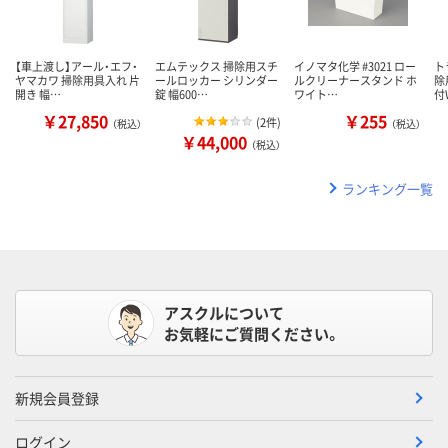
【車上渡し】アール・エフ・
エムテックス 掃除用スチ
イノマタ化学 #3021 ロー
ト
ヤマカワ 掃除用具入れ 片
ールロッカー シリンダー
ルクリーナースタンド ホ
除
開き 幅…
錠 幅600…
ワイト…
付
￥27,850
￥255
(
2件
)
（税込）
（税込）
￥44,000
（税込）
ランキング一覧
アスクルについて
お気軽にご質問ください。
新規会員登録
ログイン