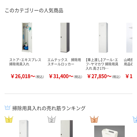
このカテゴリーの人気商品
ストア・エキスプレス
エムテックス 掃除用
【車上渡し】アール・エ
山崎産業
掃除用具入れ
スチールロッカー
フ・ヤマカワ 掃除用具
用品収
入れ 高さ179…
￥26,018～
￥31,400～
￥27,850～
￥13
（税込）
（税込）
（税込）
掃除用具入れの売れ筋ランキング