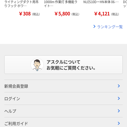
ライティングダクト用吊
1000lm 作業灯 多機能ラ
NLES10DーHN本体 06-…
D
りフック ホワ…
イト…
ッ
￥308
￥5,800
￥4,121
（税込）
（税込）
（税込）
ランキング一覧
アスクルについて
お気軽にご質問ください。
新規会員登録
ログイン
ヘルプ
ご利用ガイド