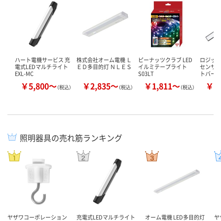
ハート電機サービス 充
株式会社オーム電機 Ｌ
ピーナッツクラブ LED
ロジック
電式LEDマルチライト
ＥＤ多目的灯 ＮＬＥＳ
イルミテープライト
センサー
EXL-MC
S03LT
トバー 
￥5,800～
￥2,835～
￥1,811～
￥3
（税込）
（税込）
（税込）
照明器具の売れ筋ランキング
ヤザワコーポレーション
充電式LEDマルチライト
オーム電機 LED多目的灯
ヤ