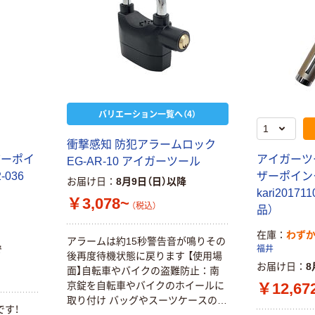
バリエーション一覧へ（4）
衝撃感知 防犯アラームロック
ザーポイ
アイガーツ
EG-AR-10 アイガーツール
2-036
ザーポイ
お届け日
8月9日（日）以降
kari2017
￥3,078~
（税込）
品）
在庫
わず
アラームは約15秒警告音が鳴りその
で
福井
後再度待機状態に戻ります 【使用場
お届け日
8
面】自転車やバイクの盗難防止：南
￥12,67
京錠を自転車やバイクのホイールに
取り付け バッグやスーツケースの盗
です！
難防止：南京錠をバッグやスーツケ