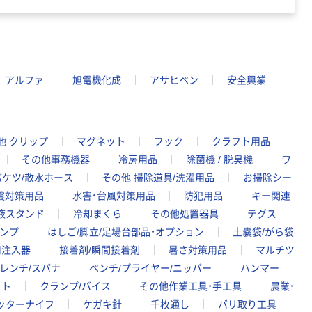
アルファ
旭電機化成
アサヒペン
安全興業
他 クリップ
マグネット
フック
クラフト用品
その他事務機器
冷房用品
除菌機 / 脱臭機
ワ
バケツ/散水ホース
その他 掃除道具/洗濯用品
お掃除シー
震対策用品
水害・台風対策用品
防犯用品
キー関連
液スタンド
冷却まくら
その他処置器具
テグス
ンプ
はしご/脚立/足場台部品・オプション
土嚢袋/がら袋
用注入器
接着剤/瞬間接着剤
暑さ対策用品
マルチツ
レンチ/スパナ
ペンチ/プライヤー/ニッパー
ハンマー
ット
クランプ/バイス
その他作業工具・手工具
農業・
ッターナイフ
ケガキ針
千枚通し
バリ取り工具