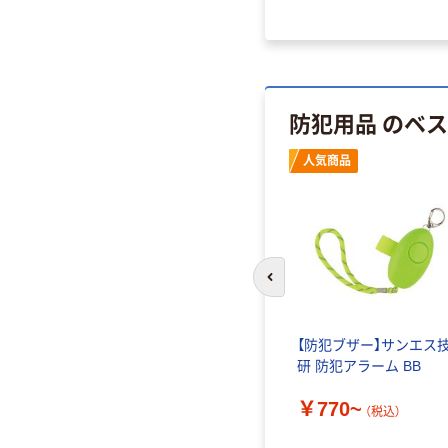
防犯用品 のベ
人気商品
前のスライドへ
【防犯ブザー】サンエス
研 防犯アラーム BB
￥770~
（税込）