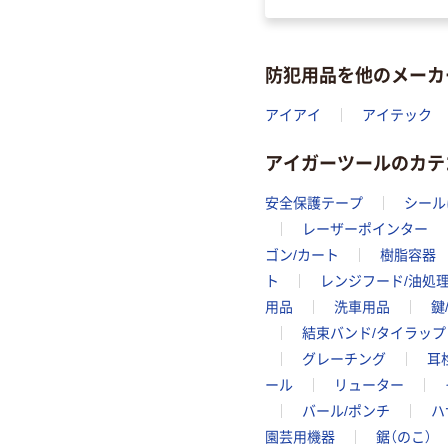
防犯用品を他のメーカ
アイアイ
アイテック
アイガーツールのカテ
安全保護テープ
シール
レーザーポインター
ゴン/カート
樹脂容器
ト
レンジフード/油処
用品
洗車用品
鍵
結束バンド/タイラップ
グレーチング
耳
ール
リューター
バール/ポンチ
ハ
園芸用機器
鋸（のこ）