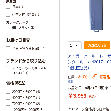
原産国
日本（1）
中華人民共和国（1）
カラーグループ
ブラック系（4）
お届け日目安
カゴに入れる
当日〜翌々日お届け（4)
アイガーツール レー
ブランドから絞り込む
ンター角 kari2017110
1個（直送品）
アイガーツール（EIGER
TOOL）（11）
在庫
わずか
直送品
福井
価格（税込）
お届け日
8月31日（月）ま
2000円～3999円（4）
￥3,953
（税込）
4000円～6999円（1）
7000円～9999円（2）
PSCマーク合格品の日本製
10000円～19999円（3）