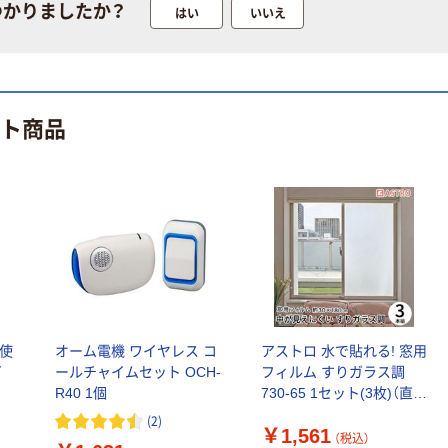
クルオリジナル
つかりましたか？
はい
いいえ
本気プライス
本気プライス
蛍光オプテック
ティッシュペー
ス1(アスクル限
パー ボックス
定モデル) 蛍光
モカ 200組 5個
ット商品
ペン ゼブラ
アスクル オリジ
￥52~
￥428~
（税込）
（税込）
ナルティッシュ
PEFC認証
オリジナル
本気プライス
スズラン 酒精綿
アスクル トイ
G バルクタイプ
レのおそうじシ
指定医薬部外品
ート 大王製紙
共同企画 トイ
￥140~
￥330~
（税込）
（税込）
レクリーナー
トイレシート
オリジナル
を使
オーム電機 ワイヤレス コ
アストロ 水で貼れる! 窓用
イ
ールチャイムセット OCH-
フィルム すりガラス調
R40 1個
730-65 1セット(3枚)（直送
品）
(
2
)
￥1,561
（税込）