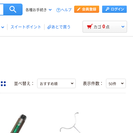
ヘルプ
各種お手続き
0
スイートポイント
あとで買う
カゴ
点
並べ替え：
表示件数：