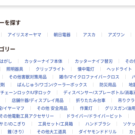
ーを探す
アイリスオーヤマ
朝日電器
アスカ
アズワン
ゴリー
はがし
カッターナイフ本体
カッターナイフ替刃
その
照明器具
クリップライト
懐中電灯
ヘッドライト
その他害獣対策用品
雑巾/マイクロファイバークロス
理剤
ばんじゅう/ワゴン/クーラーボックス
防災用品
地
/チェーンロック/U字ロック
ディスペンサー/スプレーボトル/消毒
店舗什器/ディスプレイ用品
折りたたみ台車
吊りクラ
栓/イヤーマフ
その他 安全用品
作業灯
グリスガン/油
その他電動工具アクセサリー
ドライバー/ドライバービット
サミ/のこぎり
工具セット/工具箱
ハンドブラシ
ソケ
錐（きり）
その他大工道具
ダイヤモンドドリル
カ