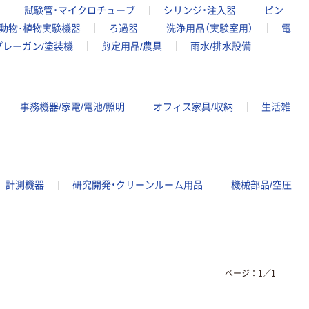
試験管・マイクロチューブ
シリンジ・注入器
ピン
動物･植物実験機器
ろ過器
洗浄用品（実験室用）
電
プレーガン/塗装機
剪定用品/農具
雨水/排水設備
事務機器/家電/電池/照明
オフィス家具/収納
生活雑
計測機器
研究開発・クリーンルーム用品
機械部品/空圧
ページ：
1
／
1