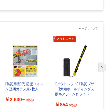
￥
ページ：
1
／
2
アウトレット
次の
【防犯用品】光 防犯フィル
【アウトレット】【防犯ブザ
旭
ム 透明ガラス用2枚入
ー】太知ホールディングス
ッ
携帯アラーム＆ライト
0
￥2,630~
KSAー301 1個
送
（税込）
￥854
￥
（税込）