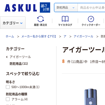
防犯用品
カテゴリー
履歴・再注文
マイカタログ
クイックオーダー
ホーム
メーカー名から探す-【ア行】
ア
アイガーツール
防
アイガーツール(
カテゴリー
アイガーツール
8
件（11商品）中
1件目〜8
防犯用品（11）
スペックで絞り込む
明るさ
500～1000lm未満（1）
防犯用品の種類
アラーム（4）