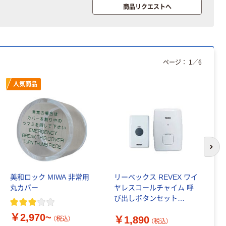
商品リクエストへ
本気プライス
ティッシュペー
パー ボックス
150組 5箱入 ア
ページ：
1
／
6
スクル スマート
￥328~
（税込）
コンパクト ビ
人気商品
ビッド PEFC認
証
本気プライス
トイレットペー
パー ダブル60
ｍ 再生紙
100% 6ロール
￥460~
（税込）
次の
リサイクル100
芯あり FSC認
証
美和ロック MIWA 非常用
リーベックス REVEX ワイ
リ
丸カバー
ヤレスコールチャイム 呼
ヤ
び出しボタンセット
ト
LCW50 1個 506-6605（直
6
￥2,970~
￥1,890
送品）
（税込）
（税込）