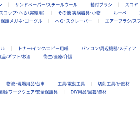
シ
サンドペーパー/スチールウール
軸付ブラシ
スコヤ
スコップ・へら（実験用）
その他 実験器具・小物
ルーペ
保護メガネ・ゴーグル
へら・スクレーバー
エアーブラシ/ス
イル
トナー/インク/コピー用紙
パソコン/周辺機器/メディア
食品/ギフト/お酒
衛生/医療/介護
物流・現場用品/台車
工具/電動工具
切削工具/研磨材
業服/ワークウェア/安全保護具
DIY用品/園芸/資材