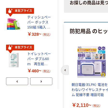
お探しの商品は見
本気プライス
期間限定価格
ティッシュペー
アスクル プラ
パー ボックス
スチックグロー
150組 5箱入 ア
ブ 薄手 粉な
防犯用品 のヒ
スクル スマート
し（パウダーフ
￥328~
￥298~
（税込）
（税込）
コンパクト ビ
リー）
ビッド PEFC認
証
本気プライス
本気プライス
トイレットペー
嬬恋銘水 ナチュ
パー ダブル60
ラルミネラルウ
ｍ 再生紙
ォーター 500ml
100% 6ロール
キャップシール
￥460~
￥1,037~
（税込）
前のスライドへ
リサイクル100
付き／2Lラベル
（税込）
芯あり FSC認
レス 10本
証
 防災用
朝日電器（ELPA） 電池
わないワイヤレスチャ
ム 配線不要 増設可能
￥2,110~
（税込）