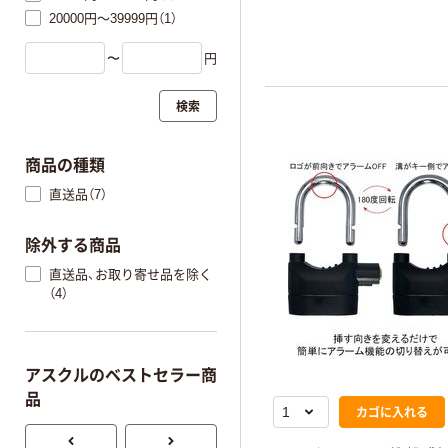
20000円～39999円（1）
〜
円
検索
商品の種類
直送品（7）
除外する商品
直送品、お取り寄せ品を除く
（4）
アスクルのベストセラー商
品
カゴに入れる