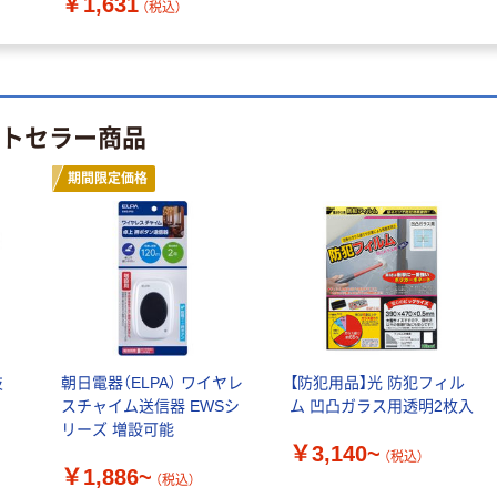
￥1,631
（税込）
ストセラー商品
期間限定価格
技
朝日電器（ELPA） ワイヤレ
【防犯用品】光 防犯フィル
スチャイム送信器 EWSシ
ム 凹凸ガラス用透明2枚入
リーズ 増設可能
￥3,140~
（税込）
￥1,886~
（税込）