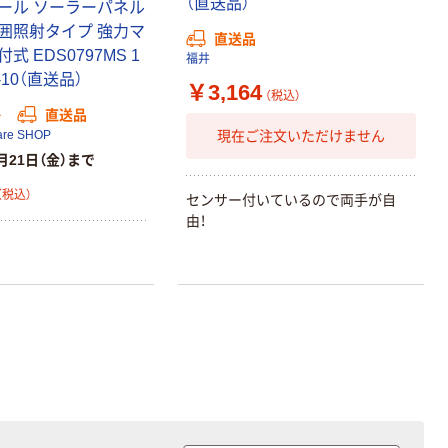
（直送品）
ール ソーラーパネル
囲照射タイプ 強力マ
オリジナル
オリジナル
直送品
 EDS0797MS 1
福井
アスクルオリジ
コピー用紙 ア
3-10（直送品）
ナル ラミネー
スクル マルチ
￥3,164
（税込）
トフィルム A4
ペーパー スーパ
か
直送品
サイズ
ーホワイト+
￥458~
￥149~
現在ご注文いただけません
are SHOP
（税込）
（税込）
100μ（ミクロン）
月21日（金）まで
オリジナル
（税込）
センサー付いているので両手が自
アスクル プラス
由！
チックグローブ
粉なし（パウダ
ーフリー）
￥398~
（税込）
本気プライス
アスクル クリア
ーホルダー A4
スタンダード
￥126~
（税込）