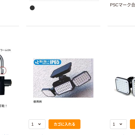
PSCマーク
ースに取り付け 倉庫や個人宅の盗難
防止：南京錠を倉庫や個人宅のドア
に取り付け、不法侵入や不審な動き
を検知してアラームが鳴ります。学
校やオフィスの備品の盗難防止：南
京錠を机やロッカーに取り付け、備
品の盗難を防止するために使用され
ます。電動工具や建機の盗難防止な
ど作業現場の防犯・治安維持に
カゴに入れる