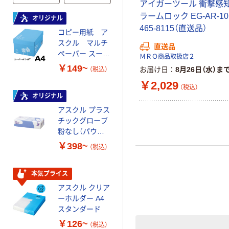
アイガーツール 衝撃感
ラームロック EG-AR-10
オリジナル
本気プライス
465-8115（直送品）
コピー用紙 ア
ペーパータオル
スクル マルチ
中判 再生紙
直送品
ペーパー スーパ
100％ 200枚
ＭＲＯ商品取扱店２
ーホワイト+
FSC認証 シング
￥149~
￥149~
お届け日
8月26日（水）ま
（税込）
（税込）
ル 大王製紙共同
￥2,029
企画 オリジナル
（税込）
オリジナル
オリジナル
アスクル プラス
コピー用紙 マ
チックグローブ
ルチペーパー
粉なし（パウダ
スーパーエコノ
ーフリー）
ミー+
￥398~
￥149~
（税込）
（税込）
本気プライス
本気プライス
アスクル クリア
アスクル 耳にや
ーホルダー A4
さしい やわらか
スタンダード
いマスク
￥126~
￥458~
（税込）
（税込）