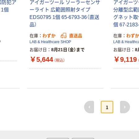
知防犯ア
アイガーツール ソーラーセンサ
アイガーツ
 1個
ーライト 広範囲照射タイプ
分離型広範
本気プライス
オリジナル
EDS0795 1個 65-6793-36（直送
グネット取付式
トイレットペー
【アスクル限定】
品）
個 67-218
パー シングル
ファーストレイ
120ｍ 再生紙
ト ニトリルグ
在庫
わずか
直送品
在庫
わず
100% 6ロール
ローブ ホワイ
￥470~
￥698~
で
LAB & Healthcare SHOP
LAB & Healthc
（税込）
（税込）
リサイクル100
ト 粉なし（パ
お届け日
8月21日（金）まで
お届け日
8
芯あり FSC認
ウダーフリー）
￥5,644
￥9,119
証
人気商品
オリジナル
（税込）
サントリー 天然
【アスクル限定】
水 ミネラルウォ
ファーストレイ
ーター ペットボ
ト ニトリルグ
トル
ローブ ブル
￥686~
￥698~
（税込）
（税込）
ー 粉なし（パ
ウダーフリー）
前へ
次へ
本気プライス
本気プライス
1
ファーストレイ
ペーパータオル
ト ホワイト紙コ
小判・シングル
ップ
再生紙 200枚
FSC認証紙 アス
￥374~
￥143~
（税込）
（税込）