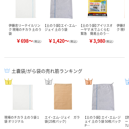
伊藤忠リーテイルリン
【土のう袋】エイ・エム・
【土のう袋】アイリスオ
伊藤忠
ク 現場のチカラ 土のう
ジェイ 土のう袋
ーヤマ 水でふくらむ
ク 現場
袋
緊急 簡易土のう…
￥698～
￥1,420～
￥3,980
￥
（税込）
（税込）
（税込）
土嚢袋/がら袋の売れ筋ランキング
現場のチカラ 土のう袋 1
エイ・エム・ジェイ ガラ
【土のう袋】 エイ・エム・ジ
【
袋 オリジナル
袋(25枚パック)
ェイ 土のう袋 50枚パック
ー
P…
7