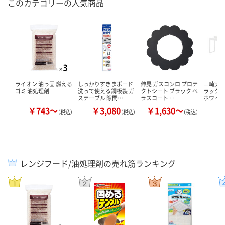
このカテゴリーの人気商品
ライオン 油っ固 燃える
しっかりすきまボード
伸晃 ガスコンロ プロテ
山崎実業
ゴミ 油処理剤
洗って使える鋼板製 ガ
クトシート ブラック ベ
ラック プ
ステーブル 隙間…
ラスコート …
ホワイ
￥743～
￥3,080
￥1,630～
￥
（税込）
（税込）
（税込）
レンジフード/油処理剤の売れ筋ランキング