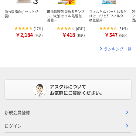
油っ固 500g 1セット（3
廃油処理剤 固めるテンプ
フィルたん パッと貼るだ
残
袋）
ル 18g 油 オイル 処理 油
け ホコリとりフィルター
ン
凝固…
換気扇用 …
固
(
17件
)
(
63件
)
(
31件
)
￥2,184
￥418
￥547
（税込）
（税込）
（税込）
ランキング一覧
アスクルについて
お気軽にご質問ください。
新規会員登録
ログイン