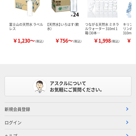
富士山の天然水 ラベル
【天然水】いろはす（軟
つながる天然水 ミネラ
キリン
レス
水）
ルウォーター 310ml 1
リンの
箱（30本…
310ml
￥1,230～
￥756～
￥1,998
￥2
（税込）
（税込）
（税込）
アスクルについて
お気軽にご質問ください。
新規会員登録
ログイン
ヘルプ