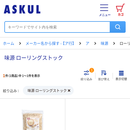
カゴ
メニュー
ホーム
メーカー名から探す - 【ア行】
ア
味源
ロー
味源 ローリングストック
1
1
件（1商品）中 1～1件を表示
表示切替
絞り込み
並び替え
味源 ローリングストック
絞り込み