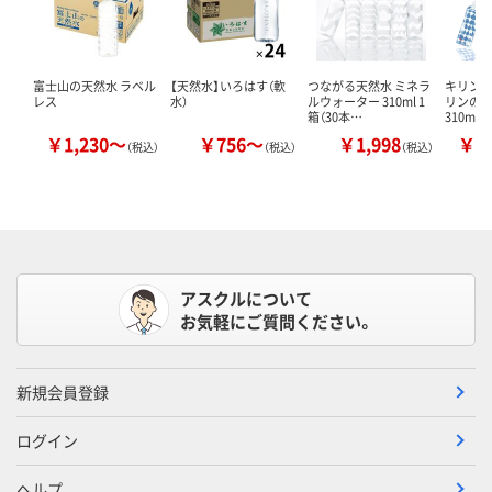
富士山の天然水 ラベル
【天然水】いろはす（軟
つながる天然水 ミネラ
キリン
レス
水）
ルウォーター 310ml 1
リンの
箱（30本…
310ml
￥1,230～
￥756～
￥1,998
￥2
（税込）
（税込）
（税込）
アスクルについて
お気軽にご質問ください。
新規会員登録
ログイン
ヘルプ