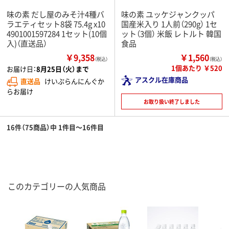
味の素 だし屋のみそ汁4種バ
味の素 ユッケジャンクッパ
ラエティセット8袋 75.4g x10
国産米入り 1人前（290g） 1セ
4901001597284 1セット(10個
ット（3個） 米飯 レトルト 韓国
入)（直送品）
食品
￥9,358
￥1,560
（税込）
（税込）
1個あたり ￥520
お届け日：
8月25日（火）まで
アスクル在庫商品
直送品
けいぷらんにんぐか
らお届け
お取り扱い終了しました
16件（75商品）中 1件目～16件目
このカテゴリーの人気商品