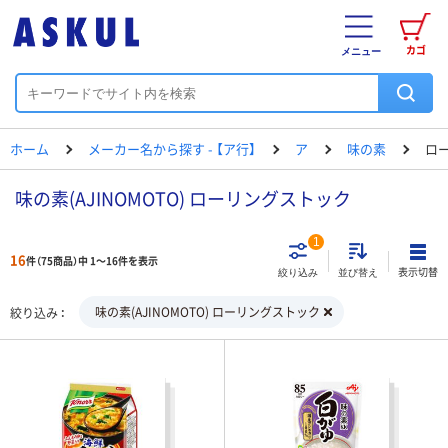
カゴ
メニュー
ホーム
メーカー名から探す - 【ア行】
ア
味の素
ロ
味の素(AJINOMOTO) ローリングストック
1
16
件（75商品）中 1～16件を表示
表示切替
絞り込み
並び替え
味の素(AJINOMOTO) ローリングストック
絞り込み