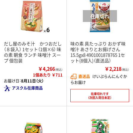
だし屋のみそ汁 かつおだし
味の素 具たっぷり おかず味
（８袋入） 1セット（1個×6） 味
噌汁 あさりとお揚げさん
の素 朝食 ランチ 味噌汁 スー
15.5gx8 4901001878765 1セ
プ 個包装
ット(8個入)（直送品）
￥4,266
￥2,218
（税込）
（税込）
1個あたり ￥711
直送品
けいぷらんにんぐか
お届け日：
8月11日（火）
らお届け
アスクル在庫商品
在庫切れです
（次回入荷日未定）