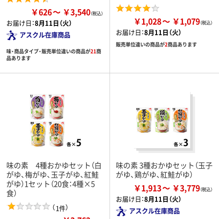
￥626
￥3,540
￥1,028
￥1,079
お届け日：
8月11日（火）
お届け日：
8月11日（火）
アスクル在庫商品
販売単位違いの商品が
2
商品あります
味・商品タイプ・販売単位違いの商品が
21
商
品あります
味の素 4種おかゆセット（白
味の素 3種おかゆセット（玉子
がゆ、梅がゆ、玉子がゆ、紅鮭
がゆ、鶏がゆ、紅鮭がゆ）
がゆ）1セット（20食：4種×5
￥1,913
￥3,779
食）
お届け日：
8月11日（火）
（
）
1件
アスクル在庫商品