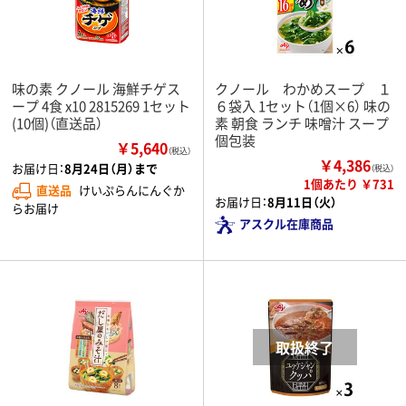
味の素 クノール 海鮮チゲス
クノール わかめスープ １
ープ 4食 x10 2815269 1セット
６袋入 1セット（1個×6） 味の
(10個)（直送品）
素 朝食 ランチ 味噌汁 スープ
個包装
￥5,640
（税込）
￥4,386
お届け日：
8月24日（月）まで
（税込）
1個あたり ￥731
直送品
けいぷらんにんぐか
お届け日：
8月11日（火）
らお届け
アスクル在庫商品