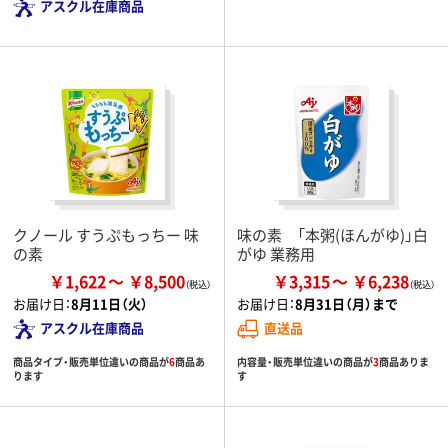
アスクル在庫商品
クノール すうぷもっちー 味
味の素 「本粥(ほんがゆ)」白
の素
がゆ 業務用
￥1,622
￥8,500
￥3,315
￥6,238
お届け日：
8月11日（火）
お届け日：
8月31日（月）まで
アスクル在庫商品
直送品
商品タイプ・販売単位違いの商品が
6
商品あ
内容量・販売単位違いの商品が
3
商品ありま
ります
す