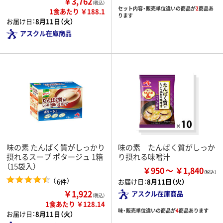
￥3,762
（税込）
セット内容・販売単位違いの商品が
2
商品あ
1食あたり ￥188.1
ります
お届け日：
8月11日（火）
アスクル在庫商品
味の素 たんぱく質がしっかり
味の素 たんぱく質がしっか
摂れるスープ ポタージュ 1箱
り摂れる味噌汁
（15袋入）
￥950
￥1,840
（
）
6件
お届け日：
8月11日（火）
￥1,922
アスクル在庫商品
（税込）
1食あたり ￥128.14
味・販売単位違いの商品が
4
商品あります
お届け日：
8月11日（火）