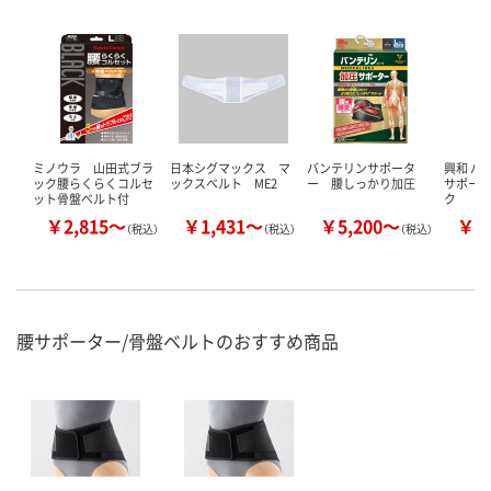
ミノウラ 山田式ブラ
日本シグマックス マ
バンテリンサポータ
興和 バ
ック腰らくらくコルセ
ックスベルト ME2
ー 腰しっかり加圧
サポータ
ット骨盤ベルト付
ク
￥2,815～
￥1,431～
￥5,200～
￥3
（税込）
（税込）
（税込）
腰サポーター/骨盤ベルトのおすすめ商品