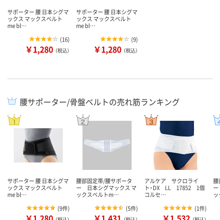
サポーター 腰 日本シグマ
サポーター 腰 日本シグマ
ックス マックスベルト
ックス マックスベルト
me bl…
me bl…
(
16
)
(
9
)
￥1,280
￥1,280
（税込）
（税込）
腰サポーター/骨盤ベルトの売れ筋ランキング
サポーター 腰 日本シグマ
腰部固定帯/腰サポータ
アルケア サクロライ
腰
ックス マックスベルト
ー 日本シグマックス マ
ト・DX LL 17852 1個
ー
me bl…
ックスベルトm…
コルセ…
ッ
(
9件
)
(
5件
)
(
1件
)
￥1,280
￥1,431
￥1,532
（税込）
（税込）
（税込）