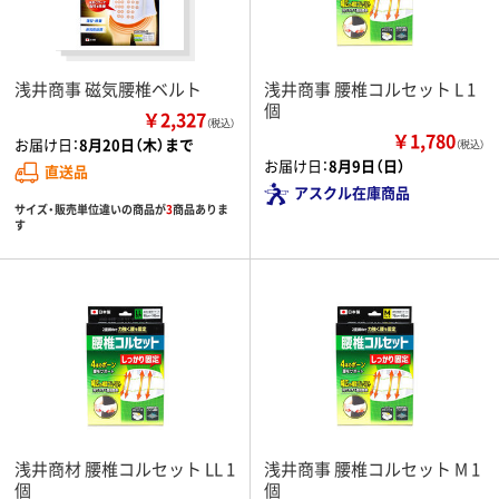
浅井商事 磁気腰椎ベルト
浅井商事 腰椎コルセット L 1
個
￥2,327
（税込）
￥1,780
お届け日：
8月20日（木）まで
（税込）
お届け日：
8月9日（日）
直送品
アスクル在庫商品
サイズ・販売単位違いの商品が
3
商品ありま
す
浅井商材 腰椎コルセット LL 1
浅井商事 腰椎コルセット M 1
個
個