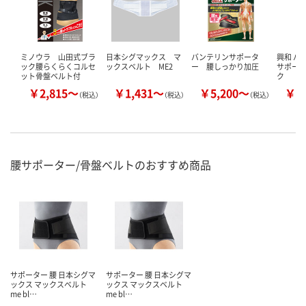
ミノウラ 山田式ブラ
日本シグマックス マ
バンテリンサポータ
興和 バ
ック腰らくらくコルセ
ックスベルト ME2
ー 腰しっかり加圧
サポータ
ット骨盤ベルト付
ク
￥2,815～
￥1,431～
￥5,200～
￥3
（税込）
（税込）
（税込）
腰サポーター/骨盤ベルトのおすすめ商品
サポーター 腰 日本シグマ
サポーター 腰 日本シグマ
ックス マックスベルト
ックス マックスベルト
me bl…
me bl…