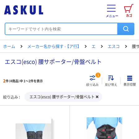
カゴ
メニュー
ホーム
メーカー名から探す - 【ア行】
エ
エスコ
腰
エスコ(esco) 腰サポーター/骨盤ベルト
1
2
件（4商品）中 1～2件を表示
表示切替
絞り込み
並び替え
エスコ(esco) 腰サポーター/骨盤ベルト
絞り込み