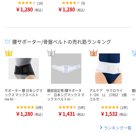
(
16
)
(
9
)
￥1,280
￥1,280
（税込）
（税込）
腰サポーター/骨盤ベルトの売れ筋ランキング
サポーター 腰 日本シグマ
腰部固定帯/腰サポータ
アルケア サクロライ
腰
ックス マックスベルト
ー 日本シグマックス マ
ト・DX LL 17852 1個
ー
me bl…
ックスベルトm…
コルセ…
ッ
(
9件
)
(
5件
)
(
1件
)
￥1,280
￥1,431
￥1,532
（税込）
（税込）
（税込）
ランキング一覧