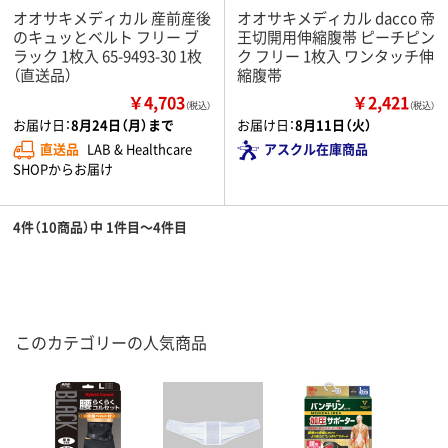
オオサキメディカル 産前産後
オオサキメディカル dacco 帝
のキュッとベルト フリー ブ
王切開用伸縮腹帯 ピーチピン
ラック 1枚入 65-9493-30 1枚
ク フリー 1枚入 ワンタッチ伸
（直送品）
縮腹帯
￥4,703
￥2,421
（税込）
（税込）
お届け日：
8月24日（月）まで
お届け日：
8月11日（火）
直送品
LAB & Healthcare
アスクル在庫商品
SHOPからお届け
4件（10商品）中 1件目～4件目
このカテゴリーの人気商品