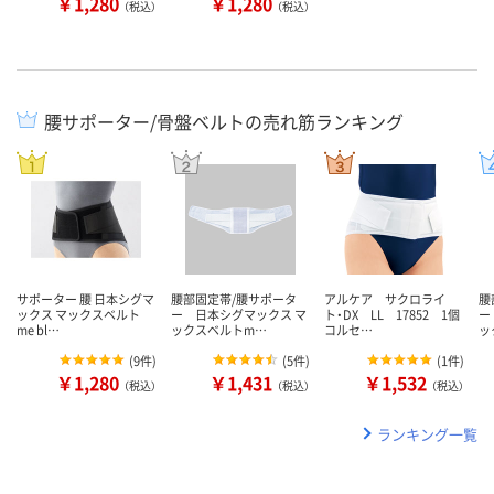
￥1,280
￥1,280
（税込）
（税込）
腰サポーター/骨盤ベルトの売れ筋ランキング
サポーター 腰 日本シグマ
腰部固定帯/腰サポータ
アルケア サクロライ
腰
ックス マックスベルト
ー 日本シグマックス マ
ト・DX LL 17852 1個
ー
me bl…
ックスベルトm…
コルセ…
ッ
(
9件
)
(
5件
)
(
1件
)
￥1,280
￥1,431
￥1,532
（税込）
（税込）
（税込）
ランキング一覧