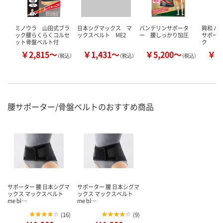
ミノウラ 山田式ブラ
日本シグマックス マ
バンテリンサポータ
興和 バ
ック腰らくらくコルセ
ックスベルト ME2
ー 腰しっかり加圧
サポータ
ット骨盤ベルト付
ク
￥2,815～
￥1,431～
￥5,200～
￥3
（税込）
（税込）
（税込）
腰サポーター/骨盤ベルトのおすすめ商品
サポーター 腰 日本シグマ
サポーター 腰 日本シグマ
ックス マックスベルト
ックス マックスベルト
me bl…
me bl…
(
16
)
(
9
)