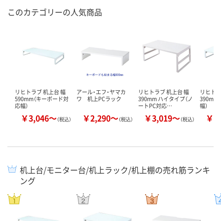
このカテゴリーの人気商品
リヒトラブ 机上台 幅
アール・エフ・ヤマカ
リヒトラブ 机上台 幅
リヒトラ
590mm（キーボード対
ワ 机上PCラック
390mm ハイタイプ（ノ
390m
応幅）
ートPC対応…
幅）
￥3,046～
￥2,290～
￥3,019～
￥2
（税込）
（税込）
（税込）
机上台/モニター台/机上ラック/机上棚の売れ筋ランキ
ング