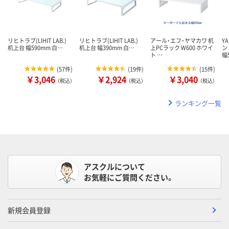
リヒトラブ(LIHIT LAB.)
リヒトラブ(LIHIT LAB.)
アール・エフ・ヤマカワ 机
Y
机上台 幅590mm 白…
机上台 幅390mm 白…
上PCラック W600 ホワイ
ン
ト …
幅
(
57件
)
(
19件
)
(
15件
)
￥3,046
￥2,924
￥3,040
（税込）
（税込）
（税込）
ランキング一覧
アスクルについて
お気軽にご質問ください。
新規会員登録