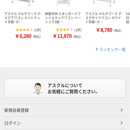
アスクル マルチワーク デ
林製作所 スタンダードフ
アスクル マルチワーク デ
Y
スク下ワゴン ライトウッ
ァイルラックワゴン ベー
スクサイドワゴン ホワイ
付
ド天板・ホ…
シック3段 …
ト天板・ホ…
段
￥8,780
(
1件
)
(
1件
)
（税込）
￥6,280
￥13,870
（税込）
（税込）
ランキング一覧
アスクルについて
お気軽にご質問ください。
新規会員登録
ログイン