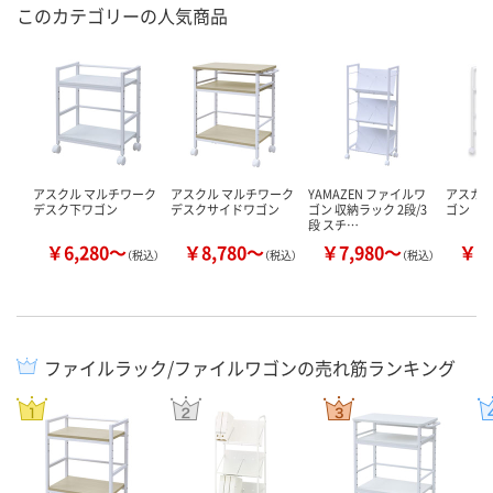
このカテゴリーの人気商品
アスクル マルチワーク
アスクル マルチワーク
YAMAZEN ファイルワ
アスカ 
デスク下ワゴン
デスクサイドワゴン
ゴン 収納ラック 2段/3
ゴン
段 スチ…
￥6,280～
￥8,780～
￥7,980～
￥6
（税込）
（税込）
（税込）
ファイルラック/ファイルワゴンの売れ筋ランキング