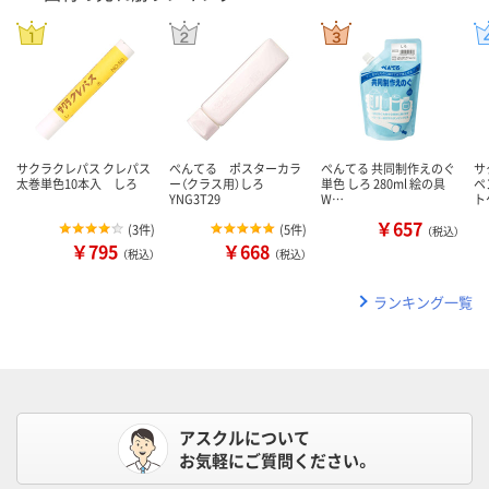
サクラクレパス クレパス
ぺんてる ポスターカラ
ぺんてる 共同制作えのぐ
サ
太巻単色10本入 しろ
ー（クラス用）しろ
単色 しろ 280ml 絵の具
ペ
YNG3T29
W…
ト
￥657
(
3件
)
(
5件
)
（税込）
￥795
￥668
（税込）
（税込）
ランキング一覧
アスクルについて
お気軽にご質問ください。