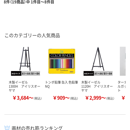
8件（19商品）中 1件目～8件目
このカテゴリーの人気商品
木製イーゼル
トンボ鉛筆 缶入 色鉛筆
木製イーゼル
ターナ
1300H アイリスオー
NQ
1120H アイリスオー
ルガッ
ヤマ
ヤマ
ト
￥3,684～
￥909～
￥2,999～
￥1
（税込）
（税込）
（税込）
画材の売れ筋ランキング