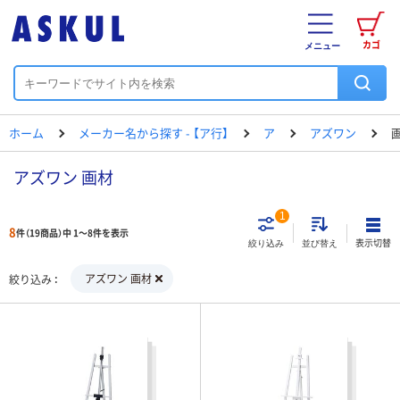
カゴ
メニュー
ホーム
メーカー名から探す - 【ア行】
ア
アズワン
アズワン 画材
1
8
件（19商品）中 1～8件を表示
表示切替
絞り込み
並び替え
アズワン 画材
絞り込み