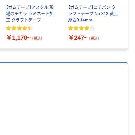
【ガムテープ】アスクル 現
【ガムテープ】ニチバン ク
【
場のチカラ ラミネート加
ラフトテープ No.313 黄土
場
工 クラフトテープ
厚さ0.14mm
文
ー
￥1,170~
￥247~
￥
（税込）
（税込）