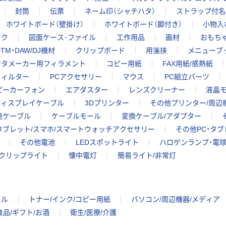
封筒
伝票
ネーム印（シャチハタ）
ストラップ付名
ホワイトボード（壁掛け）
ホワイトボード（脚付き）
小物入
ック
図面ケース･ファイル
工作用品
画材
おもちゃ
TM・DAW/DJ機材
クリップボード
用箋挟
メニューブ
ンタメーカー用フィラメント
コピー用紙
FAX用紙/感熱紙
フィルター
PCアクセサリー
マウス
PC組立パーツ
スピーカーフォン
エアダスター
レンズクリーナー
液晶モ
ディスプレイケーブル
3Dプリンター
その他プリンター/周辺
連ケーブル
ケーブルモール
変換ケーブル/アダプター
タブレット/スマホ/スマートウォッチアクセサリー
その他PC・タ
その他電池
LEDスポットライト
ハロゲンランプ・電
クリップライト
懐中電灯
簡易ライト/非常灯
イル
トナー/インク/コピー用紙
パソコン/周辺機器/メディア
食品/ギフト/お酒
衛生/医療/介護