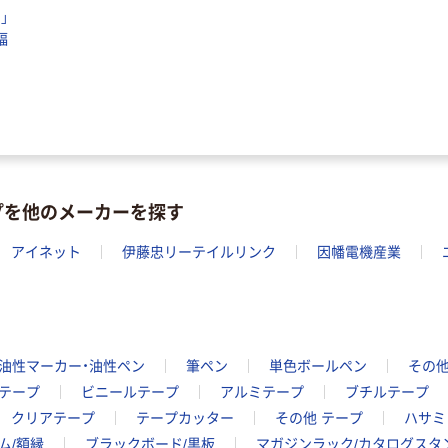
」
幅
プを他のメーカーを探す
アイネット
伊藤忠リーテイルリンク
因幡電機産業
油性マーカー・油性ペン
筆ペン
単色ボールペン
その他
テープ
ビニールテープ
アルミテープ
ブチルテープ
クリアテープ
テープカッター
その他 テープ
ハサミ
ム/額縁
ブラックボード/黒板
マガジンラック/カタログスタ