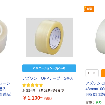
新着
バリエーション一覧へ（4）
アズワン OPPテープ 5巻入
クリーン
アズワン O
1巻入
48mm×100
お届け日
8月21日（金）まで
2（直送品）
995-01 1
￥1,100~
（税込）
在庫
あり