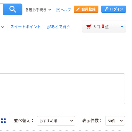
ヘルプ
各種お手続き
0
スイートポイント
あとで買う
カゴ
点
並べ替え：
表示件数：