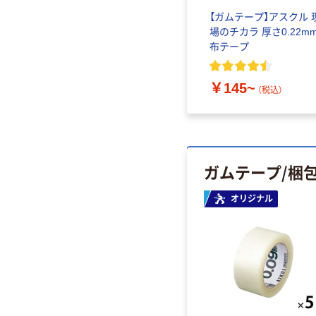
【ガムテープ】アスクル 
場のチカラ 厚さ0.22m
布テープ
￥145~
（税込）
ガムテープ/梱
オリジナル