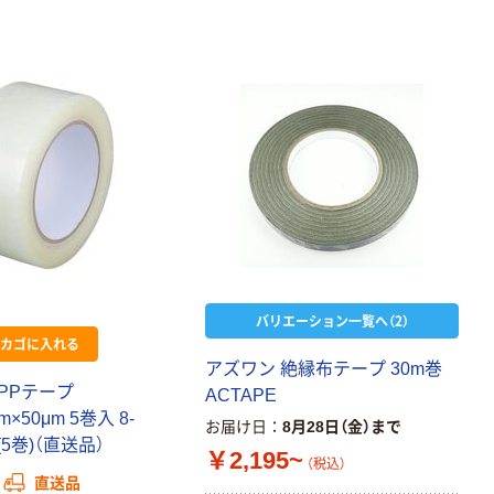
バリエーション一覧へ（2）
カゴに入れる
アズワン 絶縁布テープ 30m巻
PPテープ
ACTAPE
m×50μm 5巻入 8-
お届け日
8月28日（金）まで
袋(5巻)（直送品）
￥2,195~
（税込）
直送品