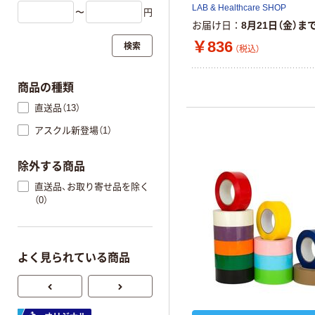
LAB & Healthcare SHOP
〜
円
お届け日
8月21日（金）ま
￥836
検索
（税込）
商品の種類
直送品（13）
アスクル新登場（1）
除外する商品
直送品、お取り寄せ品を除く
（0）
よく見られている商品