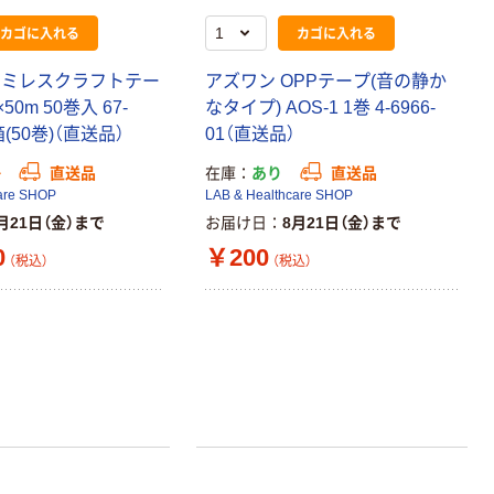
instax mini13
ェキ専用フィル
カゴに入れる
カゴに入れる
INS MINI 13
ム INSTAX MINI
WW2
￥12,100~
￥1,580~
ラミレスクラフトテー
アズワン OPPテープ(音の静か
（税込）
（税込）
×50m 50巻入 67-
なタイプ) AOS-1 1巻 4-6966-
1箱(50巻)（直送品）
01（直送品）
本気プライス
本気プライス
か
直送品
在庫
あり
直送品
アスクル セロハ
トイレットペー
are SHOP
LAB & Healthcare SHOP
ンテープ
パー シングル
月21日（金）まで
お届け日
8月21日（金）まで
120ｍ 再生紙
￥216~
（税込）
0
￥200
100% 6ロール
￥470~
（税込）
（税込）
（税込）
リサイクル100
芯あり FSC認
本気プライス
証
アスクル トイ
レのおそうじシ
ート 大王製紙
共同企画 トイ
￥330~
（税込）
レクリーナー
トイレシート
オリジナル
本気プライス