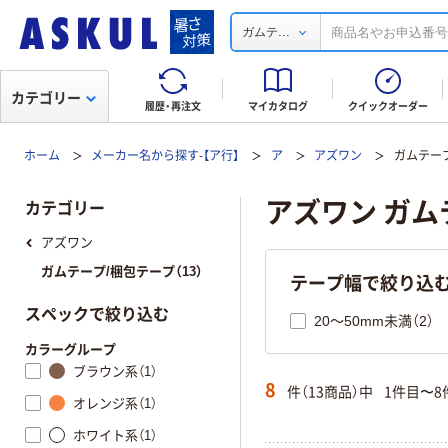
...
ガムテ
カテゴリー
履歴・再注文
マイカタログ
クイックオーダー
ホーム
メーカー名から探す-【ア行】
ア
アズワン
ガムテー
アズワン ガム
カテゴリー
アズワン
ガムテープ/梱包テープ（13）
テープ幅で絞り込
スペックで絞り込む
20～50mm未満（2）
カラーグループ
ブラウン系（1）
8
件（13商品）中
1件目〜8
オレンジ系（1）
ホワイト系（1）