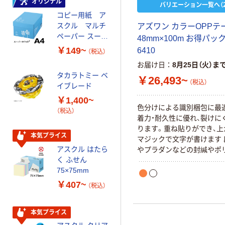
オリジナル
オリジナル
バリエーション一覧へ（2
コピー用紙 ア
ゴミ袋 エコノミ
スクル マルチ
ータイプ 乳白半
アズワン カラーOPPテー
ペーパー スーパ
透明 高密度タイ
48mm×100m お得パック 
ーホワイト+
プ 詰替用 バイ
￥149~
￥616~
6410
（税込）
（税込）
オマス素材10％
お届け日
8月25日（火）ま
配合
タカラトミー ベ
￥26,493~
オリジナル
（税込）
イブレード
乾電池 単3
￥1,400~
形 アルカリ乾
色分けによる識別梱包に最
（税込）
電池 北欧パッ
着力・耐久性に優れ、裂けに
ケージ アスク
￥140~
ります。重ね貼りができ、上
（税込）
ルオリジナル
本気プライス
マジックで文字が書けます 
アスクル はたら
やプラダンなどの封緘やポ
本気プライス
く ふせん
などの仮止めテープと幅広
ティッシュペー
75×75mm
あります ダンボールの封緘
パー ボックス
用テープ 梱包用途以外の使
￥407~
（税込）
150組 5箱入 ア
てください ご使用前に貼る
スクル スマート
り、油分、水分等をよく拭き
￥328~
（税込）
コンパクト ビ
本気プライス
ださい 電気絶縁には使用し
ビッド PEFC認
ださい 外気温が低い場合は