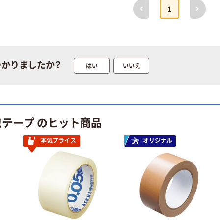
前へ
次へ
本気プライス
1
大塚製薬工場
合いが変
ペーパータオル
経口補水液 オー
中判 再生紙
エスワン（OS-1）
100％ 200枚
￥159~
（税込）
FSC認証 シング
￥149~
（税込）
ル 大王製紙共同
つかりましたか？
はい
いいえ
企画 オリジナル
本気プライス
オリジナル
アスクル はたら
アスクル 「現場
く ふせん 付箋
のチカラ」 養生
75×25mm
テープ
￥377~
包テープ のヒット商品
（税込）
￥358~
（税込）
本気プライス
オリジナル