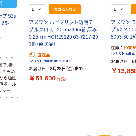
本気プライス
オリジナル
）
カゴに入れる
トイレットペー
サントリー 伊右
パー ダブル60
衛門 「お茶、どう
プ 52μ
ｍ 再生紙
ぞ。」 緑茶
アズワン ハイブリット透明テー
アズワン 
65-
100% 6ロール
ブルクロス 120cm×30m巻 厚み
プ #224 50
￥460~
￥528~
（税込）
（税込）
リサイクル100
0.25mm HCR25120 63-7217-29
8093-30 
で
芯あり FSC認
1個（直送品）
証
オリジナル
オリジナル
在庫
わず
LAB & Healthc
直送品
乾電池 単4
アスクル プラス
LAB & Healthcare SHOP
お届け日
8
形 アルカリ乾
チックグローブ
適で、接
電池 北欧パッ
粉なし（パウダ
お届け日
8月28日（金）まで
￥13,86
くさもあ
ケージ アスク
ーフリー）
￥140~
￥398~
￥61,600
から油性
（税込）
（税込）
（税込）
ルオリジナル
段ボール
リシート
オリジナル
本気プライス
い用途が
アスクルオリジ
ニチバン セロテ
など梱包
ナル ラミネー
ープ 大巻
用は避け
トフィルム A4
面のほこ
￥124~
（税込）
サイズ
取ってく
￥458~
（税込）
100μ（ミクロン）
ないでく
本気プライス
着きにく