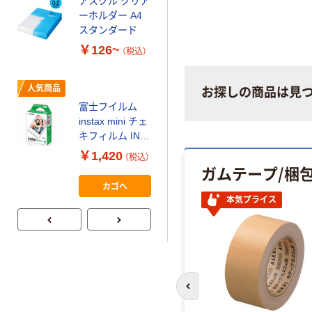
アスクル クリア
証
オリジナル
い場合があります 写真と色
ーホルダー A4
コピー用紙 マ
わる場合があります
スタンダード
ルチペーパー
￥126~
（税込）
スーパーエコノ
ミー+
￥149~
（税込）
人気商品
お探しの商品は見
富士フイルム
本気プライス
instax mini チェ
アスクル はたら
キフィルム INS
く ふせん
MINI JP1 1パッ
￥1,420
（税込）
50×15mm
ク（10枚入り）
ガムテープ/梱
￥386~
（税込）
カゴへ
本気プライス
前のスライドへ