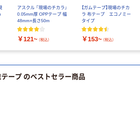
現
アスクル 「現場のチカラ」
【ガムテープ】現場のチカ
m
0.05mm厚 OPPテープ 幅
ラ 布テープ エコノミー
48mm×長さ50m
タイプ
￥121~
￥153~
（税込）
（税込）
包テープ のベストセラー商品