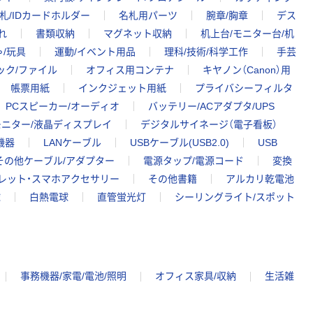
札/IDカードホルダー
名札用パーツ
腕章/胸章
デス
れ
書類収納
マグネット収納
机上台/モニター台/机
/玩具
運動/イベント用品
理科/技術/科学工作
手芸
ック/ファイル
オフィス用コンテナ
キヤノン（Canon）用
帳票用紙
インクジェット用紙
プライバシーフィルタ
PCスピーカー/オーディオ
バッテリー/ACアダプタ/UPS
ニター/液晶ディスプレイ
デジタルサイネージ（電子看板）
機器
LANケーブル
USBケーブル(USB2.0)
USB
その他ケーブル/アダプター
電源タップ/電源コード
変換
ブレット・スマホアクセサリー
その他書籍
アルカリ乾電池
球
白熱電球
直管蛍光灯
シーリングライト/スポット
事務機器/家電/電池/照明
オフィス家具/収納
生活雑