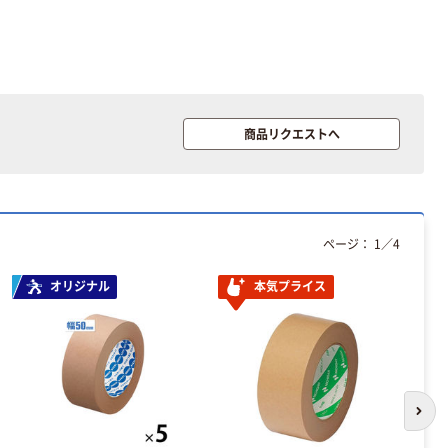
アスクル フラッ
トファイル エコ
ノミータイプ
A4タテ(コクヨ
￥115~
（税込）
製造）
本気プライス
商品リクエストへ
キングジム テプ
ラ TEPRA
PRO【純正】テー
プ 白ラベル
￥914~
（税込）
12mm幅 （黒文
ページ：
1
／
4
字）
オリジナル
本気プライス
次の