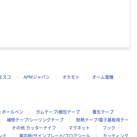
エスコ
APMジャパン
オカモト
オーム電機
 ボールペン
ガムテープ/梱包テープ
養生テープ
補修テープ/シーリングテープ
耐熱テープ/電子基板用テー
その他 カッターナイフ
マグネット
フック
ンド
案内板/サインプレート/フロアシール
カッティング