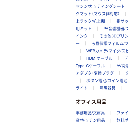
マシン/カッティングシート
クマット（マウス非対応）
上ラック/机上棚
指サ
用キット
PA音響機器/D
インク
その他3Dプリ
ー
液晶保護フィルム/
WEBカメラ/マイク/
HDMIケーブル
Type-Cケーブル
AV関
アダプタ・変換プラグ
ボタン電池/コイン電池
ライト
照明器具
オフィス用品
事務用品/文房具
ファ
貨/キッチン用品
飲料/