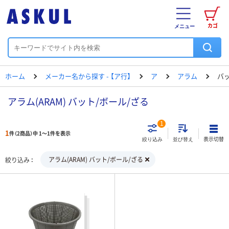
カゴ
メニュー
ホーム
メーカー名から探す - 【ア行】
ア
アラム
バッ
アラム(ARAM) バット/ボール/ざる
1
1
件（2商品）中 1～1件を表示
表示切替
絞り込み
並び替え
アラム(ARAM) バット/ボール/ざる
絞り込み