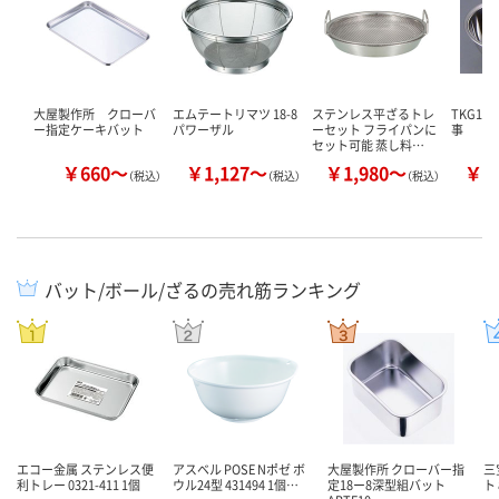
大屋製作所 クローバ
エムテートリマツ 18-8
ステンレス平ざるトレ
TKG18
ー指定ケーキバット
パワーザル
ーセット フライパンに
事
セット可能 蒸し料…
￥660～
￥1,127～
￥1,980～
￥2
（税込）
（税込）
（税込）
バット/ボール/ざるの売れ筋ランキング
エコー金属 ステンレス便
アスベル POSE Nポゼ ボ
大屋製作所 クローバー指
三
利トレー 0321-411 1個
ウル24型 431494 1個…
定18ー8深型組バット
ト