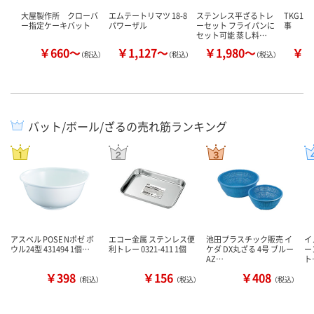
大屋製作所 クローバ
エムテートリマツ 18-8
ステンレス平ざるトレ
TKG18
ー指定ケーキバット
パワーザル
ーセット フライパンに
事
セット可能 蒸し料…
￥660～
￥1,127～
￥1,980～
￥2
（税込）
（税込）
（税込）
バット/ボール/ざるの売れ筋ランキング
アスベル POSE Nポゼ ボ
エコー金属 ステンレス便
池田プラスチック販売 イ
イ
ウル24型 431494 1個…
利トレー 0321-411 1個
ケダ DX丸ざる 4号 ブルー
ー
AZ…
ト
￥398
￥156
￥408
（税込）
（税込）
（税込）