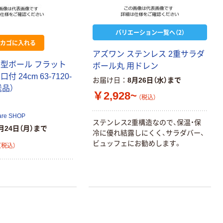
ム INSTAX MINI
ンテープ
WW2
￥1,580~
￥216~
（税込）
（税込）
バリエーション一覧へ（2）
カゴに入れる
本気プライス
アズワン ステンレス 2重サラダ
本気プライス
ニチバン セロテ
深型ボール フラット
ボール丸 用ドレン
トイレットペー
ープ 大巻
 24cm 63-7120-
パー シングル
お届け日
8月26日（水）まで
120ｍ 再生紙
￥124~
送品）
（税込）
￥2,928~
100% 6ロール
（税込）
￥470~
（税込）
リサイクル100
are SHOP
本気プライス
芯あり FSC認
ステンレス2重構造なので、保温・保
月24日（月）まで
証
アスクル トイ
冷に優れ結露しにくく、サラダバー、
レのおそうじシ
ビュッフェにお勧めします。
（税込）
ート 大王製紙
共同企画 トイ
￥330~
（税込）
レクリーナー
トイレシート
オリジナル
本気プライス
アスクル フラッ
トファイル エコ