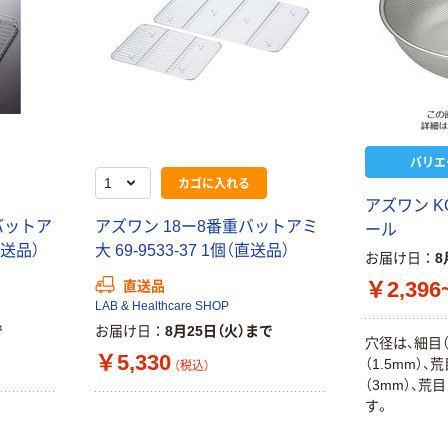
バリエ
カゴに入れる
アズワン K
バットア
アズワン 18ー8番重バットアミ
ール
（直送品）
大 69-9533-37 1個（直送品）
お届け日
8
￥2,396
直送品
LAB & Healthcare SHOP
で
お届け日
8月25日（火）まで
穴径は、細目（
￥5,330
（1.5mm）、
（税込）
（3mm）、荒
す。