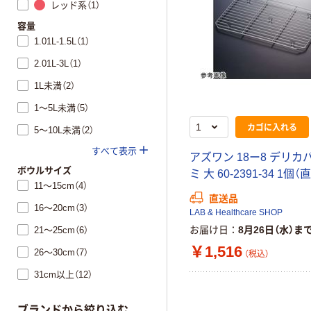
レッド系（1）
容量
1.01L-1.5L（1）
2.01L-3L（1）
1L未満（2）
1～5L未満（5）
カゴに入れる
5～10L未満（2）
すべて表示
アズワン 18ー8 デリカ
ボウルサイズ
ミ 大 60-2391-34 1個
11～15cm（4）
直送品
16～20cm（3）
LAB & Healthcare SHOP
お届け日
8月26日（水）ま
21～25cm（6）
￥1,516
26～30cm（7）
（税込）
31cm以上（12）
ブランドから絞り込む