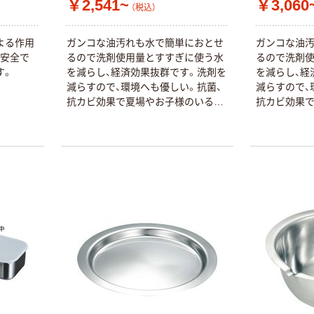
￥2,541~
￥3,060
（税込）
よる作用
ガンコな油汚れも水で簡単におとせ
ガンコな油
、安全で
るので洗剤使用量とすすぎに使う水
るので洗剤
す。
を減らし、経済効果抜群です。洗剤を
を減らし、経
減らすので、環境へも優しい。抗菌、
減らすので、
抗カビ効果で夏場やお子様のいる家
抗カビ効果
庭でも安心して使えます。
庭でも安心し
本気プライス
オリジナル
トイレットペー
アスクル 「現場
パー ダブル60
のチカラ」 養生
ｍ 再生紙
テープ
100% 6ロール
￥460~
￥358~
（税込）
（税込）
リサイクル100
芯あり FSC認
証
オリジナル
オリジナル
乾電池 単4
アスクル プラス