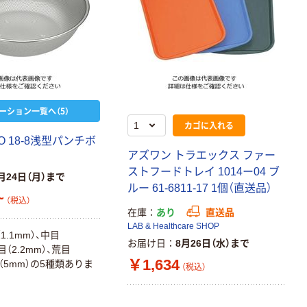
ーション一覧へ（5）
カゴに入れる
O 18-8浅型パンチボ
アズワン トラエックス ファー
ストフードトレイ 1014ー04 ブ
月24日（月）まで
ルー 61-6811-17 1個（直送品）
~
（税込）
在庫
あり
直送品
LAB & Healthcare SHOP
1.1mm）、中目
お届け日
8月26日（水）まで
荒目（2.2mm）、荒目
￥1,634
目（5mm）の5種類ありま
（税込）