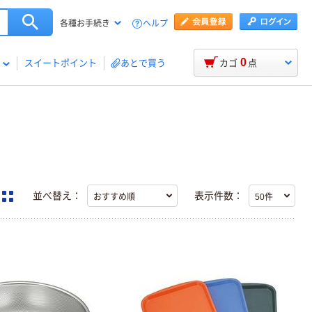
ヘルプ
各種お手続き
0
スイートポイント
あとで買う
カゴ
点
並べ替え：
表示件数：