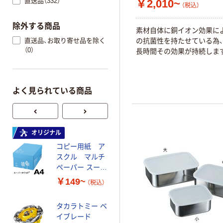
直送品（332）
￥2,010~
（税込）
除外する商品
素材自体に銅イオン効果に
直送品、お取り寄せ品を除く
の抗菌性を持たせている為
（0）
長時間その効果が持続しま
よく見られている商品
オリジナル
オリジナル
コピー用紙 ア
ゴミ袋 エコノミ
スクル マルチ
ータイプ 乳白半
ペーパー スーパ
透明 高密度タイ
ーホワイト+
プ 詰替用 バイ
￥149~
￥616~
（税込）
（税込）
オマス素材10％
配合
タカラトミー ベ
オリジナル
イブレード
乾電池 単3