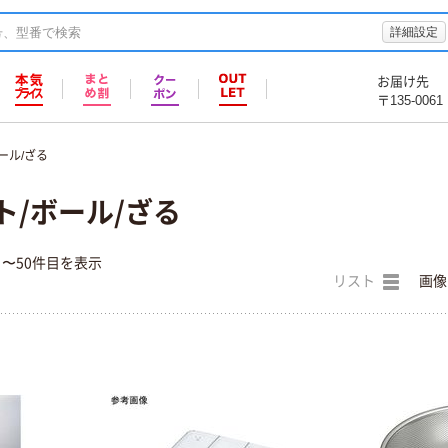
詳細設定
お届け先
〒135-0061
ール/ざる
ト/ボール/ざる
目〜50件目を表示
リスト
画像