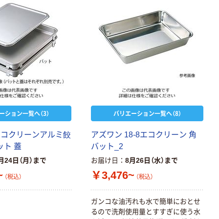
ノミータイプ
A4タテ(コクヨ
￥115~
（税込）
製造）
ーション一覧へ（3）
バリエーション一覧へ（8）
エコクリーンアルミ餃
アズワン 18-8エコクリーン 角
ット 蓋
バット_2
月24日（月）まで
お届け日
8月26日（水）まで
~
￥3,476~
（税込）
（税込）
ガンコな油汚れも水で簡単におとせ
るので洗剤使用量とすすぎに使う水