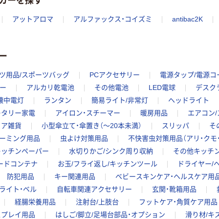
アットアロマ
アルファックス・コイズミ
antibac2K
ー
ツ用品/スポーツバッグ
PCアクセサリー
電源タップ/電源コ
ー
アルカリ乾電池
その他電池
LED電球
デスク
懐中電灯
ランタン
簡易ライト/非常灯
ヘッドライト
レタリー家電
アイロン・スチーマー
暖房用品
エアコン
リア雑貨
小型傘立て・傘置き（～20本未満）
スリッパ
そ
ルーミング用品
虫よけ対策用品
不快害虫対策用品（アリ・クモ
キッチンペーパー
水切りかご/シンク周り収納
その他キッチ
ードコンテナ
お玉/フライ返し/キッチンツール
ドライヤー/
防犯用品
キー関連用品
ベビースキンケア・ヘルスケア用
ライト・ベル
自転車関連アクセサリー
玄関・靴箱用品
経腸栄養用品
注射台/上肢台
フットケア・角質ケア用品
スプレイ用品
はしご/脚立/足場台部品・オプション
滑り材/キ