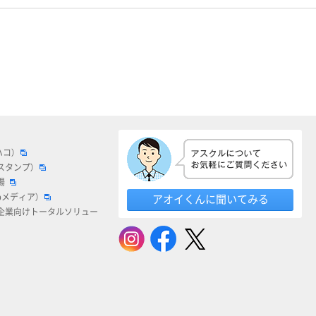
ハコ）
スタンプ）
場
bメディア）
アオイくんに聞いてみる
企業向けトータルソリュー