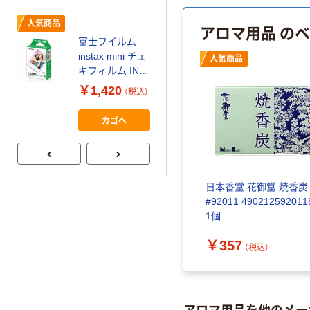
ミー+
￥149~
（税込）
人気商品
アロマ用品 の
富士フイルム
本気プライス
instax mini チェ
人気商品
【ガムテープ】ア
キフィルム INS
スクル 現場のチ
MINI JP1 1パッ
￥1,420
（税込）
カラ 厚さ
ク（10枚入り）
0.22mm 布テー
￥145~
（税込）
カゴへ
プ
日本香堂 花御堂 焼香炭
#92011 490212592011
1個
￥357
（税込）
アロマ用品を他のメー