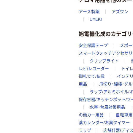
アース製薬
アズワン
UYEKI
旭電機化成のカテゴリ
安全保護テープ
スポー
スマートウォッチアクセサリ
クリップライト
レビ/レコーダー
トイ
御札立て/仏具
インテ
用品
爪切り・綿棒・グ
ラップ/アルミホイル/
保存容器/キッチンポット/フ
水害・台風対策用品
の他カー用品
自転車用
薬カレンダー/お薬タイマー
ラップ
店舗什器/ディ