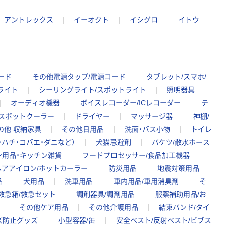
アントレックス
イーオクト
イシグロ
イトウ
ード
その他電源タップ/電源コード
タブレット/スマホ/
ライト
シーリングライト/スポットライト
照明器具
オーディオ機器
ボイスレコーダー/ICレコーダー
テ
/スポットクーラー
ドライヤー
マッサージ器
神棚/
の他 収納家具
その他日用品
洗面・バス小物
トイレ
・ハチ・コバエ・ダニなど）
犬猫忌避剤
バケツ/散水ホース
ン用品・キッチン雑貨
フードプロセッサー/食品加工機器
ヘアアイロン/ホットカーラー
防災用品
地震対策用品
品
犬用品
洗車用品
車内用品/車用消臭剤
そ
救急箱/救急セット
調剤器具/調剤用品
服薬補助用品/お
その他ケア用品
その他介護用品
結束バンド/タイ
ズ防止グッズ
小型容器/缶
安全ベスト/反射ベスト/ビブス