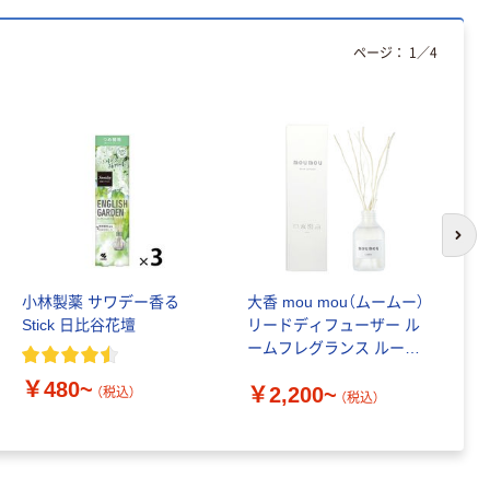
￥377~
￥914~
（税込）
（税込）
12mm幅 （黒文
字）
ページ：
1
／
4
富士フイルム チ
本気プライス
ェキ専用フィル
ニチバン セロテ
ム INSTAX MINI
ープ 大巻
WW2
￥1,580~
￥124~
（税込）
（税込）
本気プライス
本気プライス
アスクル セロハ
トイレットペー
次の
ンテープ
パー シングル
120ｍ 再生紙
￥216~
（税込）
小林製薬 サワデー香る
大香 mou mou（ムームー）
無
100% 6ロール
￥470~
Stick 日比谷花壇
リードディフューザー ル
デ
（税込）
リサイクル100
ームフレグランス ルーム
本気プライス
芯あり FSC認
ディフューザー 芳香剤
証
アスクル トイ
￥480~
￥
￥2,200~
（税込）
（税込）
レのおそうじシ
ート 大王製紙
共同企画 トイ
￥330~
（税込）
レクリーナー