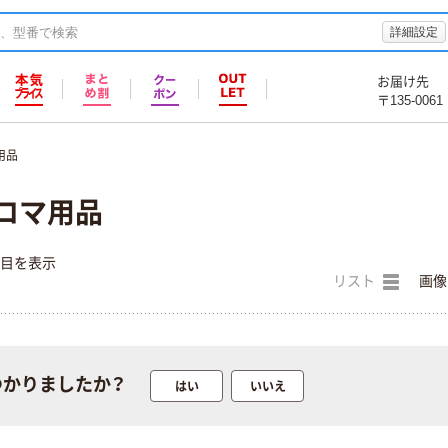
詳細設定
お届け先
〒135-0061
用品
ロマ用品
件目を表示
リスト
画像
本気プライス
オリジナル
つかりましたか？
アスクル はたら
アスクル 「現場
はい
いいえ
く ふせん
のチカラ」 養生
50×15mm
テープ