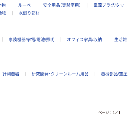
小物
ルーペ
安全用品（実験室用）
電源プラグ/タッ
金物
水廻り部材
事務機器/家電/電池/照明
オフィス家具/収納
生活雑
計測機器
研究開発・クリーンルーム用品
機械部品/空圧
ページ：
1
／
1