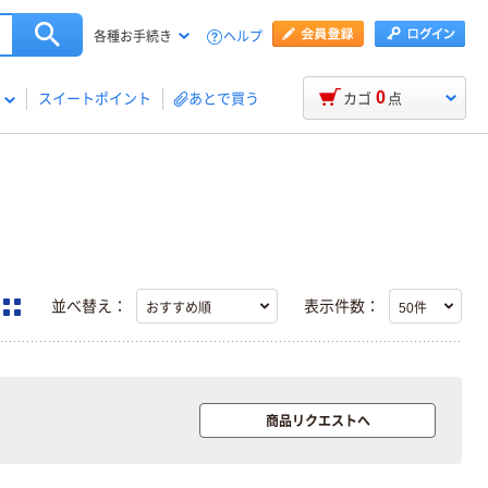
ヘルプ
各種お手続き
0
スイートポイント
あとで買う
カゴ
点
並べ替え：
表示件数：
本気プライス
本気プライス
アスクル はたら
キングジム テプ
商品リクエストへ
く ふせん 付箋
ラ TEPRA
75×25mm
PRO【純正】テー
プ 白ラベル