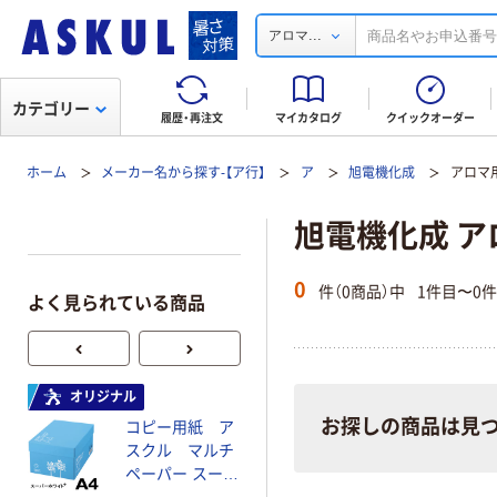
...
アロマ
カテゴリー
履歴・再注文
マイカタログ
クイックオーダー
ホーム
メーカー名から探す-【ア行】
ア
旭電機化成
アロマ
旭電機化成 ア
0
件（0商品）中
1件目〜0
よく見られている商品
オリジナル
オリジナル
お探しの商品は見
コピー用紙 ア
ゴミ袋 エコノミ
スクル マルチ
ータイプ 乳白半
ペーパー スーパ
透明 高密度タイ
ーホワイト+
プ 詰替用 バイ