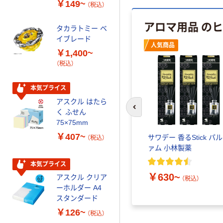
￥149~
￥616~
（税込）
（税込）
オマス素材10％
配合
アロマ用品 の
タカラトミー ベ
オリジナル
イブレード
乾電池 単3
人気商品
￥1,400~
形 アルカリ乾
（税込）
電池 北欧パッ
ケージ アスク
￥140~
（税込）
ルオリジナル
本気プライス
アスクル はたら
本気プライス
く ふせん
前のスライドへ
ティッシュペー
75×75mm
パー ボックス
￥407~
 FROST
サワデー 香るStick パ
（税込）
150組 5箱入 ア
ァム 小林製薬
スクル スマート
￥328~
（税込）
コンパクト ビ
本気プライス
）
ビッド PEFC認
￥630~
アスクル クリア
（税込）
証
オリジナル
ーホルダー A4
コピー用紙 マ
スタンダード
ルチペーパー
￥126~
（税込）
スーパーエコノ