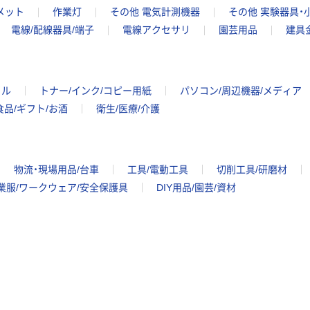
メット
作業灯
その他 電気計測機器
その他 実験器具・
電線/配線器具/端子
電線アクセサリ
園芸用品
建具
イル
トナー/インク/コピー用紙
パソコン/周辺機器/メディア
食品/ギフト/お酒
衛生/医療/介護
物流・現場用品/台車
工具/電動工具
切削工具/研磨材
業服/ワークウェア/安全保護具
DIY用品/園芸/資材