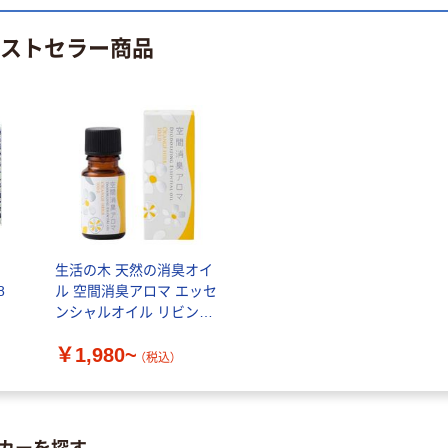
（税込）
サイズ
￥458~
（税込）
100μ（ミクロン）
ベストセラー商品
本気プライス
本気プライス
大塚製薬工場
ペーパータオル
経口補水液 オー
中判 再生紙
エスワン（OS-1）
100％ 200枚
￥159~
（税込）
FSC認証 シング
￥149~
（税込）
ル 大王製紙共同
企画 オリジナル
生活の木 天然の消臭オイ
8
ル 空間消臭アロマ エッセ
ンシャルオイル リビング・
寝室・玄関用
￥1,980~
（税込）
カーを探す