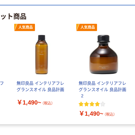
￥386~
￥358~
（税込）
（税込）
ヒット商品
本気プライス
オリジナル
トイレットペー
サントリー 伊右
人気商品
人気商品
パー ダブル60
衛門 「お茶、どう
ｍ 再生紙
ぞ。」 緑茶
100% 6ロール
￥460~
￥528~
（税込）
（税込）
リサイクル100
芯あり FSC認
証
オリジナル
オリジナル
乾電池 単4
アスクル プラス
形 アルカリ乾
チックグローブ
ルフ
無印良品 インテリアフレ
無印良品 インテリアフレ
電池 北欧パッ
粉なし（パウダ
グランスオイル 良品計画
グランスオイル 良品計画
ケージ アスク
ーフリー）
￥140~
￥398~
（税込）
（税込）
_2
ルオリジナル
￥1,490~
（税込）
富士フイルム
オリジナル
￥1,490~
（税込）
instax mini13
アスクルオリジ
INS MINI 13
ナル ラミネー
￥12,100~
トフィルム A4