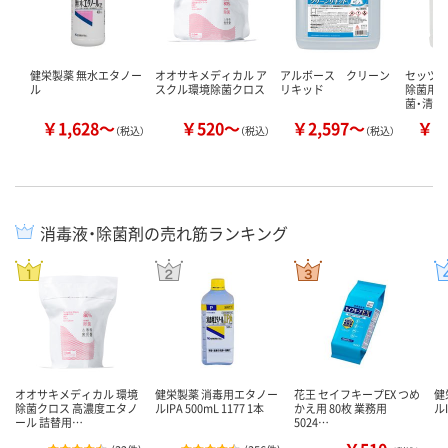
健栄製薬 無水エタノー
オオサキメディカル ア
アルボース クリーン
セッツ 
ル
スクル環境除菌クロス
リキッド
除菌用ア
菌・清掃
￥1,628～
￥520～
￥2,597～
￥1
（税込）
（税込）
（税込）
消毒液・除菌剤の売れ筋ランキング
オオサキメディカル 環境
健栄製薬 消毒用エタノー
花王 セイフキープEX つめ
健
除菌クロス 高濃度エタノ
ルIPA 500mL 1177 1本
かえ用 80枚 業務用
ル
ール 詰替用…
5024…