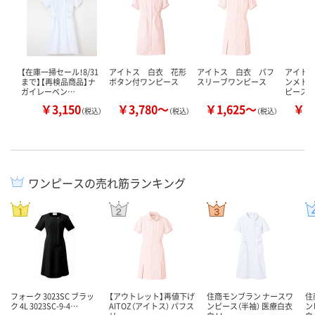
【在庫一掃セール！8/31
アイトス 白衣 花形
アイトス 白衣 パフ
アイト
まで】【再検品商品】ナ
ボタン付ワンピース
スリーブワンピース
ンメト
ガイレーベン…
ピース（
￥3,150
￥3,780～
￥1,625～
￥2
（税込）
（税込）
（税込）
ワンピースの売れ筋ランキング
フォーク 3023SC ブラッ
【アウトレット】再値下げ
住商モンブラン ナースワ
住
ク 4L 3023SC-9-4…
AITOZ（アイトス） パフス
ンピース（半袖） 医療白衣
ン