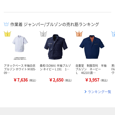
作業着 ジャンパー/ブルゾンの売れ筋ランキング
アタックベース 半袖白衣
桑和（SOWA） 半袖ブルゾ
自重堂 制服百科 半袖
男
ブルゾン ホワイト M 005-
ン ネイビー L 191 1…
ブルゾン ネービー
FA
09…
Ｌ 46210（直…
ヴ
￥7,636
￥2,650
￥3,957
（税込）
（税込）
（税込）
ランキング一覧