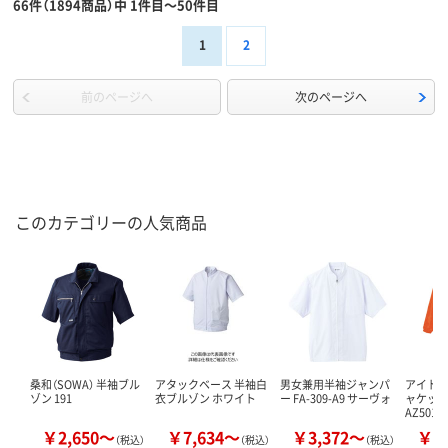
66件（1894商品）中 1件目～50件目
1
2
前のページへ
次のページへ
このカテゴリーの人気商品
桑和（SOWA） 半袖ブル
アタックベース 半袖白
男女兼用半袖ジャンパ
アイトス
ゾン 191
衣ブルゾン ホワイト
ー FA-309-A9 サーヴォ
ャケット
AZ5010
￥2,650～
￥7,634～
￥3,372～
￥2
（税込）
（税込）
（税込）