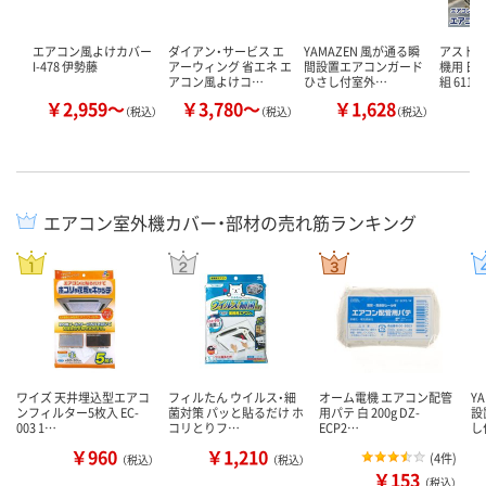
エアコン風よけカバー
ダイアン・サービス エ
YAMAZEN 風が通る瞬
アストロ
I-478 伊勢藤
アーウィング 省エネ エ
間設置エアコンガード
機用 日
アコン風よけコ…
ひさし付室外…
組 611-
￥2,959～
￥3,780～
￥1,628
￥
（税込）
（税込）
（税込）
エアコン室外機カバー・部材の売れ筋ランキング
ワイズ 天井埋込型エアコ
フィルたん ウイルス・細
オーム電機 エアコン配管
Y
ンフィルター5枚入 EC-
菌対策 パッと貼るだけ ホ
用パテ 白 200g DZ-
設
003 1…
コリとりフ…
ECP2…
し
￥960
￥1,210
(
4件
)
（税込）
（税込）
￥153
（税込）