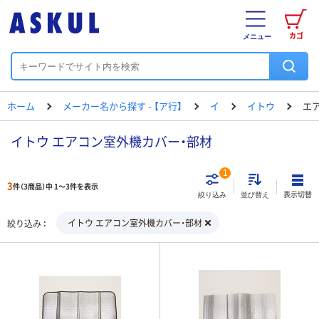
カゴ
メニュー
ホーム
メーカー名から探す - 【ア行】
イ
イトウ
エ
イトウ エアコン室外機カバー・部材
1
3
件（3商品）中 1～3件を表示
表示切替
絞り込み
並び替え
イトウ エアコン室外機カバー・部材
絞り込み