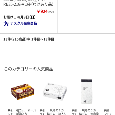
RB35-21G-A 1袋（わけあり品）
￥924
（税込）
お届け日：
8月9日（日）
アスクル在庫商品
13件（215商品）中 1件目～13件目
このカテゴリーの人気商品
共和 輪ゴム オーバ
共和 「現場のチカ
共和 「現場のチカ
共和 
ンド 紙箱入り
ラ」 輪ゴム 箱入り
ラ」 輪ゴム 大容量
ンド 袋