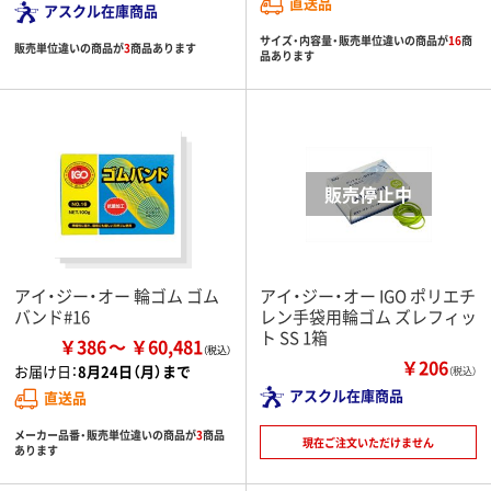
直送品
アスクル在庫商品
サイズ・内容量・販売単位違いの商品が
16
商
販売単位違いの商品が
3
商品あります
品あります
アイ・ジー・オー 輪ゴム ゴム
アイ・ジー・オー IGO ポリエチ
バンド#16
レン手袋用輪ゴム ズレフィッ
ト SS 1箱
￥386
￥60,481
￥206
お届け日：
8月24日（月）まで
（税込）
アスクル在庫商品
直送品
メーカー品番・販売単位違いの商品が
3
商品
現在ご注文いただけません
あります