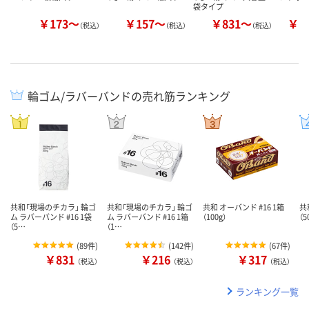
袋タイプ
￥173～
￥157～
￥831～
￥1
（税込）
（税込）
（税込）
輪ゴム/ラバーバンドの売れ筋ランキング
共和「現場のチカラ」 輪ゴ
共和「現場のチカラ」 輪ゴ
共和 オーバンド #16 1箱
共
ム ラバーバンド #16 1袋
ム ラバーバンド #16 1箱
（100g）
（5
（5…
（1…
(
89件
)
(
142件
)
(
67件
)
￥831
￥216
￥317
（税込）
（税込）
（税込）
ランキング一覧