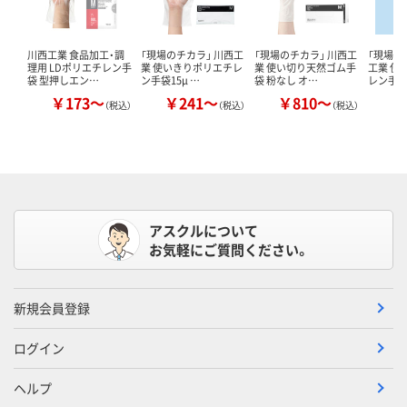
川西工業 食品加工・調
「現場のチカラ」 川西工
「現場のチカラ」 川西工
「現場の
理用 LDポリエチレン手
業 使いきりポリエチレ
業 使い切り天然ゴム手
工業 使
袋 型押しエン…
ン手袋15μ …
袋 粉なし オ…
レン手袋
￥173～
￥241～
￥810～
￥
（税込）
（税込）
（税込）
アスクルについて
お気軽にご質問ください。
新規会員登録
ログイン
ヘルプ